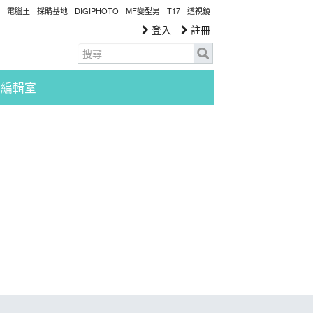
電腦王
採購基地
DIGIPHOTO
MF變型男
T17
透視鏡
登入
註冊
編輯室