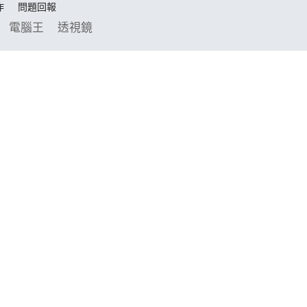
作
問題回報
電腦王
透視鏡