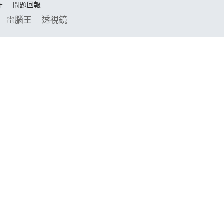
作
問題回報
電腦王
透視鏡