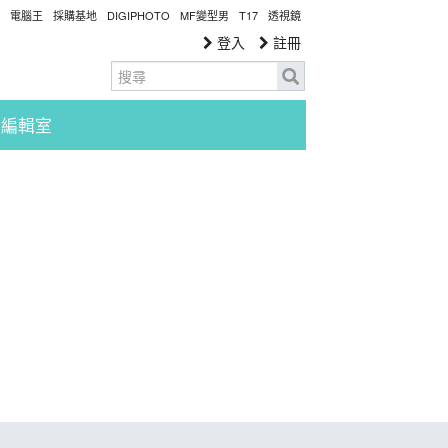
電腦王
採購基地
DIGIPHOTO
MF變型男
T17
透視鏡
登入
註冊
編輯室