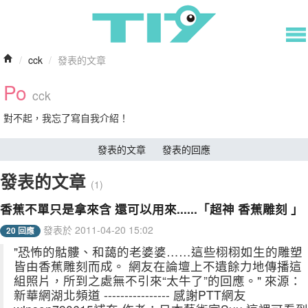
/
cck
/
發表的文章
Po
cck
對不起，我忘了寫自我介紹！
發表的文章
發表的回應
發表的文章
(1)
香蕉不單只是拿來含 還可以用來......「超神 香蕉雕刻 」
發表於 2011-04-20 15:02
20 回應
"恐怖的骷髏、和藹的老婆婆……這些栩栩如生的雕塑
皆由香蕉雕刻而成。 網友在論壇上不遺餘力地傳播這
組照片，所到之處無不引來“太牛了”的回應。" 來源：
新華網湖北頻道 ---------------- 感謝PTT網友