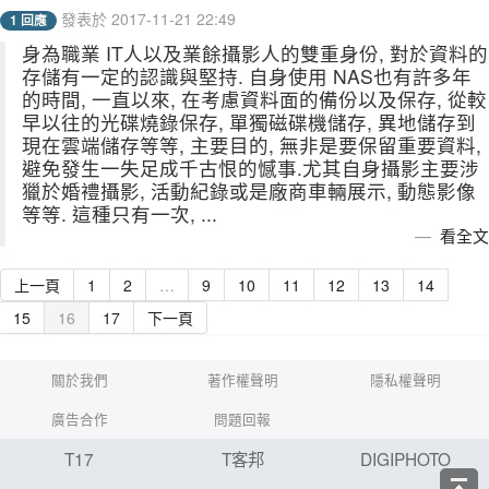
發表於 2017-11-21 22:49
1 回應
身為職業 IT人以及業餘攝影人的雙重身份, 對於資料的
存儲有一定的認識與堅持. 自身使用 NAS也有許多年
的時間, 一直以來, 在考慮資料面的備份以及保存, 從較
早以往的光碟燒錄保存, 單獨磁碟機儲存, 異地儲存到
現在雲端儲存等等, 主要目的, 無非是要保留重要資料,
避免發生一失足成千古恨的憾事.尤其自身攝影主要涉
獵於婚禮攝影, 活動紀錄或是廠商車輛展示, 動態影像
等等. 這種只有一次, ...
看全文
上一頁
1
2
…
9
10
11
12
13
14
15
16
17
下一頁
關於我們
著作權聲明
隱私權聲明
廣告合作
問題回報
T17
T客邦
DIGIPHOTO