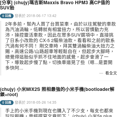
[分享] (chujy)瑪吉斯Maxxis Bravo HPM3 高CP值的
SUV胎
發表於 2018-06-17 13:42
0 回應
2年多前，幫內人買了台買菜車，由於以往駕駛的車款
為汽油渦輪，低轉就有相當扭力，所以習慣動力充
沛，操控靈活車款，因此在眾多SUV選項中，直接挑
了日系小改款的 CX-5 2驅柴油款。看看和之前的歐系
汽渦有何不同！ 剛交車時，拜其雙渦輪柴油大扭力之
賜，高速公路/山路超車等輕鬆自在，但起步大腳時，
總覺得這胎似乎抓不住地面的感覺，起步會滑了一
下，導致起步慢了點，切換車道晃了些（嗯...是要開
多快阿...
看全文
(chujy) 小米MIX2S 照相最強的小米手機(bootloader解
鎖+root)
發表於 2018-05-26 14:35
0 回應
手上的小米手機到現在也購入了不少支，每支也都來
玩玩刷機，曾經撰寫文章如下： (chujy) 小米5s plus