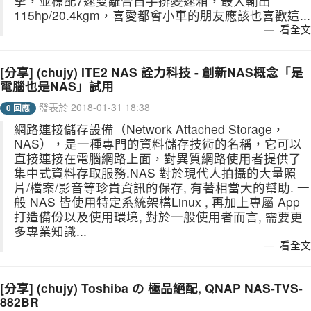
擎，並標配7速雙離合自手排變速箱，最大輸出
115hp/20.4kgm，喜愛都會小車的朋友應該也喜歡這...
看全文
[分享] (chujy) ITE2 NAS 詮力科技 - 創新NAS概念「是
電腦也是NAS」試用
發表於 2018-01-31 18:38
0 回應
網路連接儲存設備（Network Attached Storage，
NAS），是一種專門的資料儲存技術的名稱，它可以
直接連接在電腦網路上面，對異質網路使用者提供了
集中式資料存取服務.NAS 對於現代人拍攝的大量照
片/檔案/影音等珍貴資訊的保存, 有著相當大的幫助. 一
般 NAS 皆使用特定系統架構Linux , 再加上專屬 App
打造備份以及使用環境, 對於一般使用者而言, 需要更
多專業知識...
看全文
[分享] (chujy) Toshiba の 極品絕配, QNAP NAS-TVS-
882BR