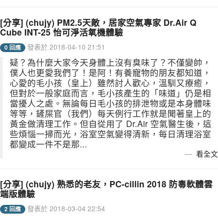
[分享] (chujy) PM2.5天敵，居家空氣專家 Dr.Air Q
Cube INT-25 怡可淨活氧機體驗
發表於 2018-04-10 21:51
0 回應
疑？為什麼大家今天身體上沒有臭味了？不僅變帥，
僕人也更愛我們了！是阿！有養寵物的朋友都知道，
心愛的毛小孩（皇上）雖然討人歡心，溫馴又療癒，
但對於一般家庭而言，毛小孩產生的「味道」仍是相
當擾人之處。無論每日毛小孩的排泄物或是本身體味
等等，鏟屎官（我們）每天例行工作就是聞著皇上的
黃金做清理工作。但自從用了 Dr.Air 空氣醫生後，這
些煩惱一掃而光，浴室空氣變得清新，每日清理浴室
都變成一件不是那...
看全文
[分享] (chujy) 熟悉的老友，PC-cillin 2018 防毒軟體雲
端版體驗
發表於 2018-03-04 22:54
2 回應