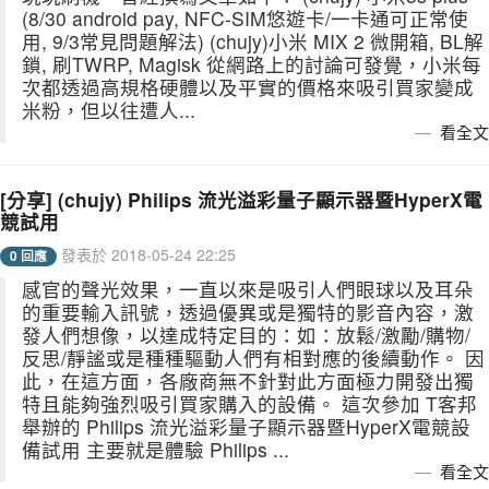
(8/30 android pay, NFC-SIM悠遊卡/一卡通可正常使
用, 9/3常見問題解法) (chujy)小米 MIX 2 微開箱, BL解
鎖, 刷TWRP, Magisk 從網路上的討論可發覺，小米每
次都透過高規格硬體以及平實的價格來吸引買家變成
米粉，但以往遭人...
看全文
[分享] (chujy) Philips 流光溢彩量子顯示器暨HyperX電
競試用
發表於 2018-05-24 22:25
0 回應
感官的聲光效果，一直以來是吸引人們眼球以及耳朵
的重要輸入訊號，透過優異或是獨特的影音內容，激
發人們想像，以達成特定目的：如：放鬆/激勵/購物/
反思/靜謐或是種種驅動人們有相對應的後續動作。 因
此，在這方面，各廠商無不針對此方面極力開發出獨
特且能夠強烈吸引買家購入的設備。 這次參加 T客邦
舉辦的 Philips 流光溢彩量子顯示器暨HyperX電競設
備試用 主要就是體驗 Philips ...
看全文