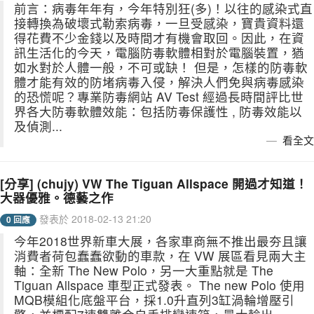
前言：病毒年年有，今年特別狂(多)！以往的感染式直
接轉換為破壞式勒索病毒，一旦受感染，寶貴資料還
得花費不少金錢以及時間才有機會取回。因此，在資
訊生活化的今天，電腦防毒軟體相對於電腦裝置，猶
如水對於人體一般，不可或缺！ 但是，怎樣的防毒軟
體才能有效的防堵病毒入侵，解決人們免與病毒感染
的恐慌呢？專業防毒網站 AV Test 經過長時間評比世
界各大防毒軟體效能：包括防毒保護性 , 防毒效能以
及偵測...
看全文
[分享] (chujy) VW The Tiguan Allspace 開過才知道！
大器優雅。德藝之作
發表於 2018-02-13 21:20
0 回應
今年2018世界新車大展，各家車商無不推出最夯且讓
消費者荷包蠢蠢欲動的車款，在 VW 展區看見兩大主
軸：全新 The New Polo，另一大重點就是 The
Tiguan Allspace 車型正式發表。 The new Polo 使用
MQB模組化底盤平台，採1.0升直列3缸渦輪增壓引