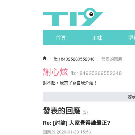
首頁
正妹
型
/
fb:184925269552348
/
發表的回應
謝心炫
fb:184925269552348
對不起，我忘了寫自我介紹！
發
發表的回應
(2)
Re: [討論] 大家覺得誰最正?
回應於 2020-01-30 15:56