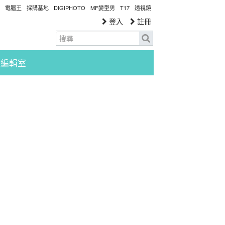
電腦王
採購基地
DIGIPHOTO
MF變型男
T17
透視鏡
登入
註冊
編輯室