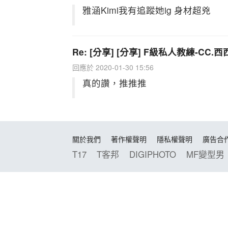
雅涵Kimi我有追蹤她ig 身材超兇
Re: [分享] [分享] F級私人教練-CC.西
回應於 2020-01-30 15:56
真的讚，推推推
關於我們
著作權聲明
隱私權聲明
廣告合
T17
T客邦
DIGIPHOTO
MF變型男