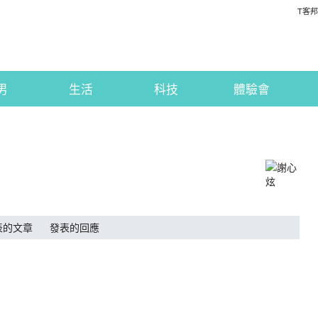
T客邦
男
生活
科技
體驗會
表的文章
發表的回應