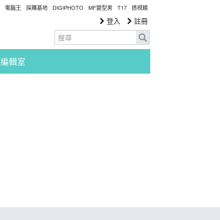
電腦王
採購基地
DIGIPHOTO
MF變型男
T17
透視鏡
登入
註冊
編輯室