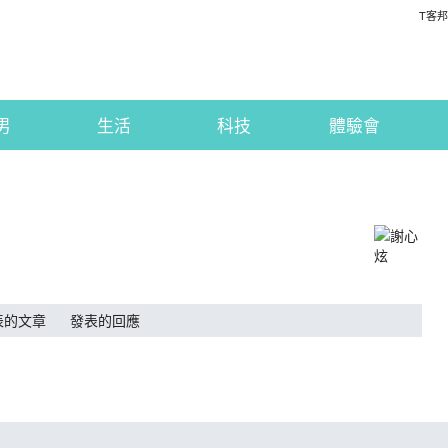
T客邦
男
生活
科技
體驗會
表的文章
發表的回應