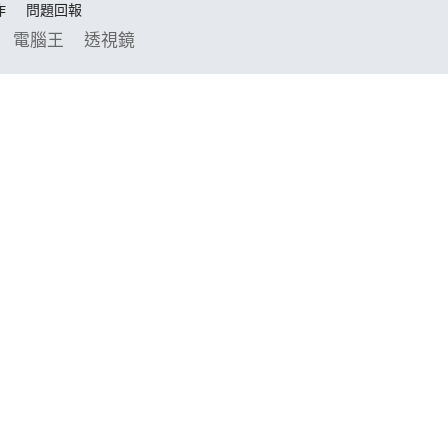
作
問題回報
電腦王
透視鏡