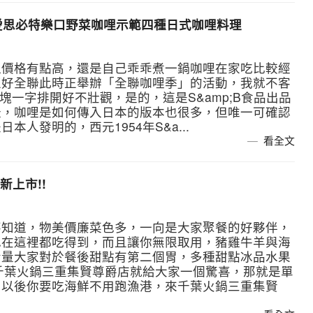
B愛思必特樂口野菜咖哩示範四種日式咖哩料理
但價格有點高，還是自己乖乖煮一鍋咖哩在家吃比較經
正好全聯此時正舉辦「全聯咖哩季」的活動，我就不客
塊一字排開好不壯觀，是的，這是S&amp;B食品出品
紜，咖哩是如何傳入日本的版本也很多，但唯一可確認
人發明的，西元1954年S&a...
看全文
上市!!
不知道，物美價廉菜色多，一向是大家聚餐的好夥伴，
色在這裡都吃得到，而且讓你無限取用，豬雞牛羊與海
考量大家對於餐後甜點有第二個胃，多種甜點冰品水果
，千葉火鍋三重集賢尊爵店就給大家一個驚喜，那就是單
。以後你要吃海鮮不用跑漁港，來千葉火鍋三重集賢