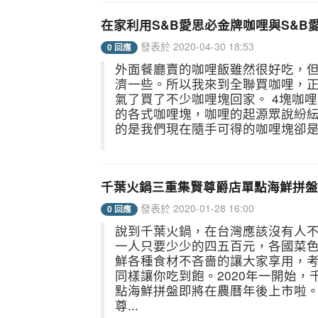
在家利用S&B愛思必金牌咖哩與S&
發表於 2020-04-30 18:53
0 回應
外面餐廳賣的咖哩飯雖然很好吃，
濟一些。所以我來到全聯買咖哩，
氣了買了不少咖哩塊回家。 4塊咖哩
的各式咖哩塊，咖哩的起源眾說紛
的是我們現在隨手可得的咖哩塊卻是日本
千葉火鍋三重集賢尊爵店單點海鮮拼盤新
發表於 2020-01-28 16:00
0 回應
說到千葉火鍋，在台灣應該沒有人
一人只要少少的四五百元，各國菜
鮮各種食材不吝嗇的讓大家享用，
同樣讓你吃到飽。2020年一開始
點海鮮拼盤即將在農曆年後上市啦
尊...