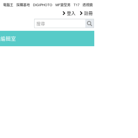
電腦王
採購基地
DIGIPHOTO
MF變型男
T17
透視鏡
登入
註冊
編輯室