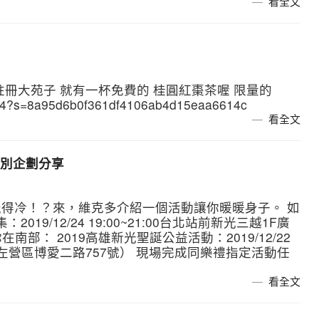
看全文
連結註冊大苑子 就有一杯免費的 桂圓紅棗茶喔 限量的
e4?s=8a95d6b0f361df4106ab4d15eaa6614c
看全文
別企劃分享
得冷！？來，維克多介紹一個活動讓你暖暖身子。 如
019/12/24 19:00~21:00台北站前新光三越1F廣
南部： 2019高雄新光聖誕公益活動：2019/12/22
高雄市左營區博愛二路757號） 現場完成同樂禮指定活動任
看全文