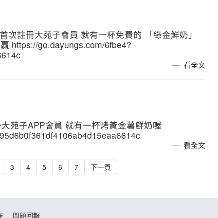
下連結 首次註冊大苑子會員 就有一杯免費的 「綠金鮮奶」
s://go.dayungs.com/6fbe4?
6614c
看全文
註冊大苑子APP會員 就有一杯烤黃金薯鮮奶喔
8a95d6b0f361df4106ab4d15eaa6614c
看全文
3
4
5
6
7
下一頁
作
問題回報