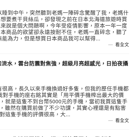
以睡到中午，突然聽到老媽一陣碎念驚醒了我，老媽什
媽想要煮干貝絲瓜，卻發現之前在日本北海道旅遊時買
我來說是個大問題啊，今年受疫情影響，原本一年一度
日本商品的欲望卻永遠按耐不住，老媽一直碎念，聽了
能為力，但是想買日本商品我可以幫得...
看全文
-電影運鏡如流水，雲台防震對焦強，超級月亮超感光，日拍夜攝
有很高，長久以來手機換過好多隻，但我的歷任手機都
我對手機的座右銘其實是「用平價手機榨出最大的價
，對，就是這隻不到台幣5000元的手機，當初我買這隻手
了解，雖然在購買前做了不少功課，其實心裡還是有點害
我對這隻手機的評價很高，大...
看全文