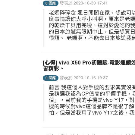
發表於 2020-10-30 17:41
0 回應
老媽碎碎念 週日閒閒在家，想說可
麼事情讓你大呼小叫啊，原來是老
的乾燥干貝用完啦，這對於愛吃的
的日本旅遊無限期中止，但是想買
很煩。 老媽啊，不能去日本旅遊我無
[心得] vivo X50 Pro初體驗
皆精彩。
發表於 2020-10-16 19:37
0 回應
前言 我這個人對手機的要求其實沒
是精選我認為CP值高的平價手機，
值」，目前我的手機是vivo Y17
機的時候對vivo這個品牌不是很
怕，但是當我用了vivo Y17之後，