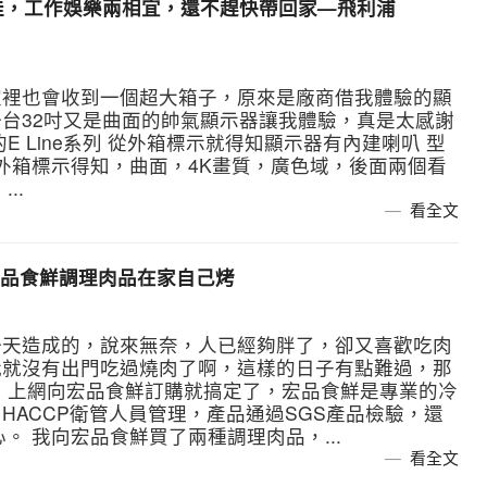
域佳，工作娛樂兩相宜，還不趕快帶回家—飛利浦
家裡也會收到一個超大箱子，原來是廠商借我體驗的顯
台32吋又是曲面的帥氣顯示器讓我體驗，真是太感謝
 Line系列 從外箱標示就得知顯示器有內建喇叭 型
以從外箱標示得知，曲面，4K畫質，廣色域，後面兩個看
..
看全文
品食鮮調理肉品在家自己烤
一天造成的，說來無奈，人已經夠胖了，卻又喜歡吃肉
我就沒有出門吃過燒肉了啊，這樣的日子有點難過，那
，上網向宏品食鮮訂購就搞定了，宏品食鮮是專業的冷
HACCP衛管人員管理，產品通過SGS產品檢驗，還
。 我向宏品食鮮買了兩種調理肉品，...
看全文