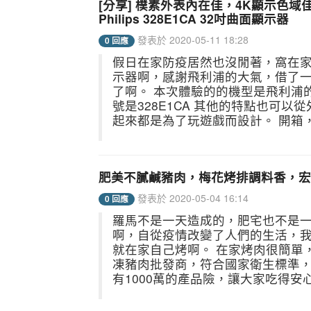
[分享] 樸素外表內在佳，4K顯示色
Philips 328E1CA 32吋曲面顯示器
發表於 2020-05-11 18:28
0 回應
假日在家防疫居然也沒閒著，窩在
示器啊，感謝飛利浦的大氣，借了一
了啊。 本次體驗的的機型是飛利浦的E
號是328E1CA 其他的特點也可
起來都是為了玩遊戲而設計。 開箱，.
肥美不膩鹹豬肉，梅花烤排調料香，宏
發表於 2020-05-04 16:14
0 回應
羅馬不是一天造成的，肥宅也不是
啊，自從疫情改變了人們的生活，
就在家自己烤啊。 在家烤肉很簡單
凍豬肉批發商，符合國家衛生標準，
有1000萬的產品險，讓大家吃得安心