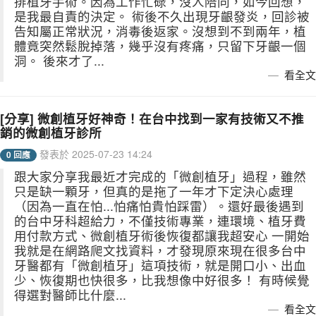
排植牙手術。因為工作忙碌，沒人陪同，如今回想，
是我最自責的決定。 術後不久出現牙齦發炎，回診被
告知屬正常狀況，消毒後返家。沒想到不到兩年，植
體竟突然鬆脫掉落，幾乎沒有疼痛，只留下牙齦一個
洞。 後來才了...
看全文
[分享] 微創植牙好神奇！在台中找到一家有技術又不推
銷的微創植牙診所
發表於 2025-07-23 14:24
0 回應
跟大家分享我最近才完成的「微創植牙」過程，雖然
只是缺一顆牙，但真的是拖了一年才下定決心處理
（因為一直在怕...怕痛怕貴怕踩雷）。還好最後遇到
的台中牙科超給力，不僅技術專業，連環境、植牙費
用付款方式、微創植牙術後恢復都讓我超安心 一開始
我就是在網路爬文找資料，才發現原來現在很多台中
牙醫都有「微創植牙」這項技術，就是開口小、出血
少、恢復期也快很多，比我想像中好很多！ 有時候覺
得選對醫師比什麼...
看全文