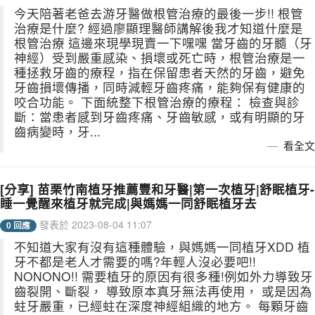
今天陪著老爸去游牙醫做根管治療的最後一步!! 根管
治療是什麼? 經過廖顯理醫師講解後我才知道什麼是
根管治療 這邊來現學現賣一下嘿嘿 當牙齒的牙髓（牙
神經）受到嚴重感染、損壞或死亡時，根管治療是一
種拯救牙齒的療程，指在保留患者天然的牙齒，避免
牙齒損壞傳播，同時減輕牙齒疼痛，能夠保有健康的
咬合功能。 下面統整下根管治療的療程： 檢查與診
斷：當患者感到牙齒疼痛、牙齒敏感，或有明顯的牙
齒病變時，牙...
看全文
[分享] 苗栗竹南植牙推薦豐和牙醫|第一次植牙|舒眠植牙-
睡一覺醒來植牙就完成|與媽媽一同舒眠植牙去
發表於 2023-08-04 11:07
0 回應
不知道大家有沒有這種體驗，與媽媽一同植牙XDD 植
牙不都是老人才需要的嗎?年輕人沒必要吧!!
NONONO!! 需要植牙的原因有很多種!例如外力導致牙
齒裂開、斷裂， 導致原本真牙無法再使用， 或是因為
蛀牙嚴重，已經蛀在深度神經組織的地方。 每顆牙齒