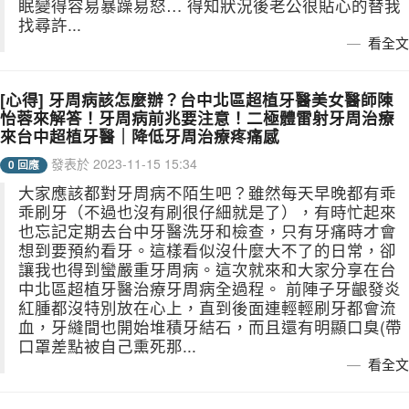
眠變得容易暴躁易怒… 得知狀況後老公很貼心的替我
找尋許...
看全文
[心得] 牙周病該怎麼辦？台中北區超植牙醫美女醫師陳
怡蓉來解答！牙周病前兆要注意！二極體雷射牙周治療
來台中超植牙醫｜降低牙周治療疼痛感
發表於 2023-11-15 15:34
0 回應
大家應該都對牙周病不陌生吧？雖然每天早晚都有乖
乖刷牙（不過也沒有刷很仔細就是了），有時忙起來
也忘記定期去台中牙醫洗牙和檢查，只有牙痛時才會
想到要預約看牙。這樣看似沒什麼大不了的日常，卻
讓我也得到蠻嚴重牙周病。這次就來和大家分享在台
中北區超植牙醫治療牙周病全過程。 前陣子牙齦發炎
紅腫都沒特別放在心上，直到後面連輕輕刷牙都會流
血，牙縫間也開始堆積牙結石，而且還有明顯口臭(帶
口罩差點被自己熏死那...
看全文