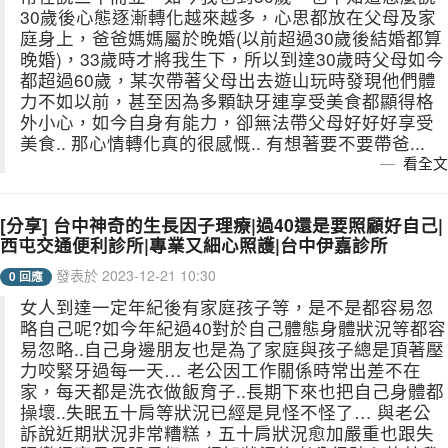
30歲後心態逐漸轉化越來越多，心思都放在父母及家
庭身上，爸爸媽媽屬於晚婚(以前超過30歲後結婚都算
晚婚)，33歲時才將我生下，所以到達30歲時父母如今
都超過60歲，某次帶著父母出去遊山玩時發現他們體
力不如以前，甚至因為多顆缺牙連享受美食都顯得格
外小心，如今自身有能力，卻無法帶父母好好好享受
美食.. 那心情轉化真的很感慨.. 有想著要不要帶爸...
看全文
[分享] 台中神奇的生長因子理療|過40還是要照顧好自己|
西屯交通便利診所|專業又細心照護|台中伊嘉診所
發表於 2023-12-21 10:30
0 回應
女人到達一定年紀後有家庭孩子等，是不是都容易忽
略自己呢?如今年紀過40對於自己體態身體狀況等都容
易忽略..自己身邊朋友也是為了家庭與孩子總是頂著壓
力咬緊牙過每一天… 老公因工作關係時常出差不在
家，每天都是洗衣做飯育子..長期下來也把自己身體都
操壞..失眠五十肩等狀況已經是見怪不怪了… 與老公
訴說近期狀況非常糟糕，五十肩狀況愈加嚴重也跟失