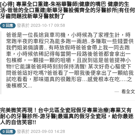
[心得] 專業全口重建-朱裕華醫師|健康的嘴巴 健康的生
活-爸爸的全口重建|新華牙醫設備齊全的牙醫診所|有任何
牙齒問題找新華牙醫就對了
發表於 2023-10-17 09:58
0 回應
爸爸是一位長途貨車司機，小時候為了家裡生計，時
常跑半夜的車程只為能多跑一兩趟..多賺取一些錢要供
我們姐弟倆讀書.. 有時放假時爸爸會帶上我一同去跑
車，小時候依稀記得每當開一段路後爸爸都會拿出一
包檳榔，一顆接一顆的咀嚼，且說到這是爸爸提神小
物!!它能讓爸爸時時刻刻保持清醒! 某次好奇心驅使下
問爸爸這好吃嗎?爸爸看了一眼我後便拿出了一顆給我
試吃看看，那味道真的很難形容…感覺根本在吃….之
後檳榔又...
看全文
完美微笑再現！台中北區全瓷冠假牙專業治療|專業又有
耐心的牙醫診所-游牙醫|最逼真的假牙全瓷冠，給你最迷
人的自信笑容!!
發表於 2023-09-03 14:28
0 回應