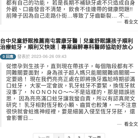
都有自己的功能， 若是長期不補缺牙處不只造成自身
外觀、口齒發音不清楚， 飲食不佳連帶的健康問題!!
前陣子因為自己走路仆街…導致了牙齒斷裂… 不...
看全文
台中兒童舒眠推薦南屯雲康牙醫｜兒童舒眠讓孩子順利
治療蛀牙，順利又快速｜專業麻醉專科醫師協助好放心
發表於 2023-06-26 09:43
0 回應
從懷孕到生孩子，直到現在帶孩子，每個階段都有不
同難關要面對， 身為孩子超人媽只能關關難過關關一
定要過！ 現在我們亮亮正處在即將換牙尷尬時期卻滿
口蛀牙， 大家一定會說，乳牙蛀牙不要緊，換恆牙就
沒事了， ＮＯＮＯＮＯ～～不是這樣的，那是錯誤迷
思， 因為亮亮滿口蛀牙讓我蠻自責，所以有認真爬文
研究！ 乳牙相對恆牙較小顆、齒質也較薄， 一不注意
很快就會蛀進神經裡，要是細菌入侵至恆牙牙胚， 還
會影響日...
看全文
上一頁
1
2
3
下一頁