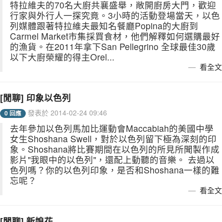
特拉維夫的70名大廚共襄盛舉，敞開廚房大門，歡迎
行家與外行人一探究竟。3小時的活動登場當天，以色
列媒體跟著特拉維夫最知名餐廳Popina的大廚到
Carmel Market市集採買食材，他們解釋如何選購最好
的漁貨。在2011年拿下San Pellegrino 全球最佳30歲
以下大廚榮耀的得主Orel...
看全文
[閒聊] 印象以色列
發表於 2014-02-24 09:46
0 回應
去年參加以色列馬加比運動會Maccabiah的美國中學
女生Shoshana Swell，對於以色列留下極為深刻的印
象。Shoshana將比賽期間在以色列的所見所聞製作成
影片"我眼中的以色列"，還配上動聽的音樂。 去過以
色列嗎？你的以色列印象，是否和Shoshana一樣的難
忘呢？
看全文
[閒聊] 新娘花