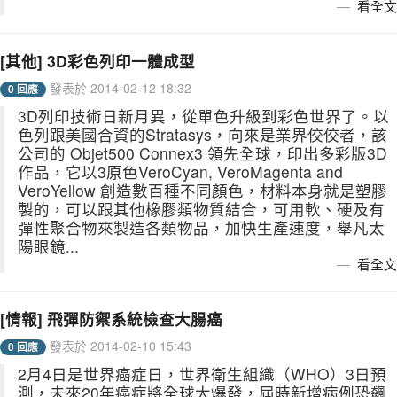
看全文
[其他] 3D彩色列印一體成型
發表於 2014-02-12 18:32
0 回應
3D列印技術日新月異，從單色升級到彩色世界了。以
色列跟美國合資的Stratasys，向來是業界佼佼者，該
公司的 Objet500 Connex3 領先全球，印出多彩版3D
作品，它以3原色VeroCyan, VeroMagenta and
VeroYellow 創造數百種不同顏色，材料本身就是塑膠
製的，可以跟其他橡膠類物質結合，可用軟、硬及有
彈性聚合物來製造各類物品，加快生產速度，舉凡太
陽眼鏡...
看全文
[情報] 飛彈防禦系統檢查大腸癌
發表於 2014-02-10 15:43
0 回應
2月4日是世界癌症日，世界衛生組織（WHO）3日預
測，未來20年癌症將全球大爆發，屆時新增病例恐飆