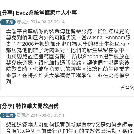
[分享] Evoz系統掌握家中大小事
發表於 2014-03-05 09:14
0 回應
雲端平台連結你的裝置傳輸智慧服務，從監控睡覺的
嬰兒到偵測屋內外的可疑狀況。當Avishai Shoham跟
妻子在2006年搬進加州史丹福大學的碩士生社區時，
鄰居為他們辦了烤肉派對，他們的新生兒留在家中，
由於嬰兒監控器範圍有限， 所以Shoham把手機放在
嬰兒床旁邊，跟他維持通話狀態，讓他們在鄰居家後
院聚會時，也能留意嬰兒的聲響。這讓他萌生創業的
靈感。在特拉維夫大學獲得工程學位，並在史丹福拿
到...
看全文
[分享] 特拉維夫開放廚房
發表於 2014-03-05 09:11
0 回應
想知道餐廳大廚如何採買到新鮮食材?又是如何烹調美
食嗎?以色列日前舉行別開生面的開放餐廳活動，獲得