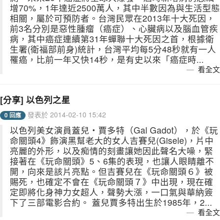
增70%，1年達近2500萬人，其中半數因為與生活型態
相關，屬於可預防者。台灣民眾在2013年十大死因，
前3名分別是惡性腫瘤（癌症）、心臟病以及腦血管疾
病，其中癌症連續第31年蟬聯十大死因之首，根據衛
生署(衛福部前身)統計，台灣平均每5分48秒就有一人
罹癌，比前一年又快14秒，是有史以來「癌症時...
看全文
[分享] 以色列之星
發表於 2014-02-10 15:42
0 回應
以色列美女演員蓋兒‧賈多特（Gal Gadot），於《玩
命關頭4》飾演黑幫老大的女人吉賽兒(Gisele)，片中
亮麗的外形，以及痴情的刻畫讓她因此聲名大噪，緊
接著在《玩命關頭》5、6集的表現，也讓人眼睛離不
開，向來是該片亮點。但吉賽兒在《玩命關頭６》被
賜死，也確定不會在《玩命關頭７》中出現，現在確
定即將化身神力女超人，聲勢大漲，一口氣與華納簽
下了三部電影合約。 蓋兒賈多特出生於1985年，2...
看全文