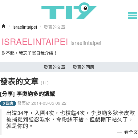
/
israelintaipei
/
發表的文章
ISRAELINTAIPEI
israelintaipei
對不起，我忘了寫自我介紹！
發表的文章
發表的回應
發表的文章
(11)
[分享] 李奧納多的遺憾
發表於 2014-03-05 09:22
0 回應
出道34年，入圍4次，也槓龜4次，李奧納多狄卡皮歐
被捕捉到強忍淚水，令粉絲不捨。但戲棚下站久了，
就是你的。
看全文