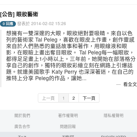
[公告] 眼妝藝術
發表於 2014-02-02 15:26
0 回應
想擁有一雙深邃的大眼，眼妝絕對要吸睛。來自以色
列的藝術家 Tal Peleg，喜歡在眼皮上作畫，創作靈感
來自於人們熟悉的童話故事和著作，用眼線液和眼
影，在眼瞼上畫出奪目眼妝。 Tal Peleg每一幅眼妝，
都得足足畫上1小時以上。三年前，她開始在部落格分
享自己的創作，獨特的眼妝彩繪立刻在網路上引爆話
題。就連美國歌手 Katy Perry 也深深著迷，在自己的
推特上分享 Peleg的作品，讓她...
看全文
上一頁
1
2
下一頁
關於我們
著作權聲明
隱私權聲明
廣告合作
問題回報