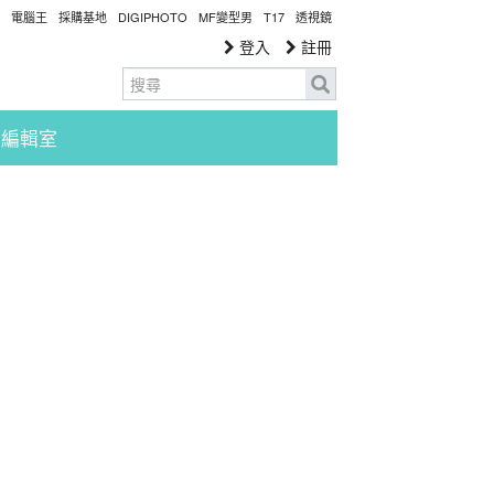
電腦王
採購基地
DIGIPHOTO
MF變型男
T17
透視鏡
登入
註冊
編輯室