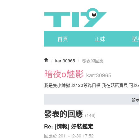
首頁
正妹
型
/
kart30965
/
發表的回應
暗夜o魅影
kart30965
我是隻小煉獄 以120等為目標 我在菇菇寶貝 可
發
發表的回應
(146)
Re: [情報] 好裝鑑定
回應於 2011-12-30 17:52