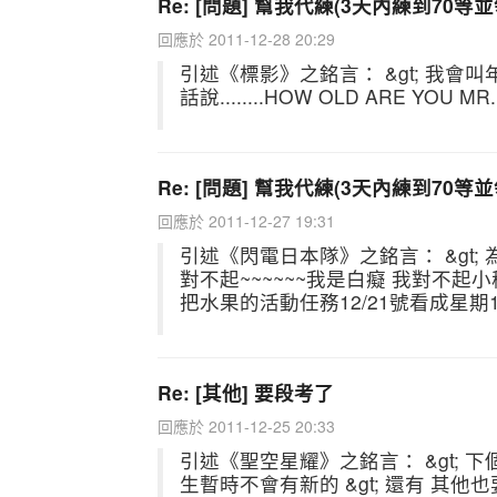
Re: [問題] 幫我代練(3天內練到70等
回應於 2011-12-28 20:29
引述《標影》之銘言： &gt; 我會叫年
話說........HOW OLD ARE YOU M
Re: [問題] 幫我代練(3天內練到70等
回應於 2011-12-27 19:31
引述《閃電日本隊》之銘言： &gt; 為什
對不起~~~~~~我是白癡 我對不起小秘書.T
把水果的活動任務12/21號看成星期1
Re: [其他] 要段考了
回應於 2011-12-25 20:33
引述《聖空星耀》之銘言： &gt; 
生暫時不會有新的 &gt; 還有 其