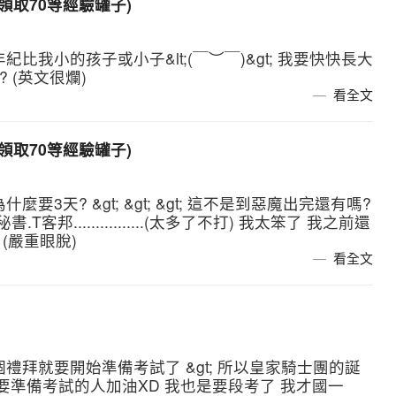
並領取70等經驗罐子)
紀比我小的孩子或小子&lt;(￣︶￣)&gt; 我要快快長大
R.? (英文很爛)
看全文
並領取70等經驗罐子)
麼要3天? &gt; &gt; &gt; 這不是到惡魔出完還有嗎?
客邦................(太多了不打) 我太笨了 我之前還
(嚴重眼脫)
看全文
下個禮拜就要開始準備考試了 &gt; 所以皇家騎士團的誕
他也要準備考試的人加油XD 我也是要段考了 我才國一