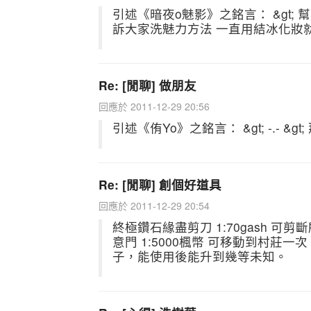
引述《暗夜o魅影》之銘言： &gt; 幫我看
訴大家洗魅力方法 一直用結冰化妝就
Re: [閒聊] 做朋友
回應於 2011-12-29 20:56
引述《侑Yo》之銘言： &gt; -.- &gt;
Re: [閒聊] 創個好道具
回應於 2011-12-29 20:54
終極鑽石緣盡剪刀 1:70gash 
意門 1:5000楓幣 可移動到村莊一次 
子，能使用後能升到幾等未知。