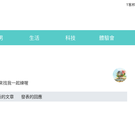
T客邦
男
生活
科技
體驗會
以來找我一起練喔
表的文章
發表的回應