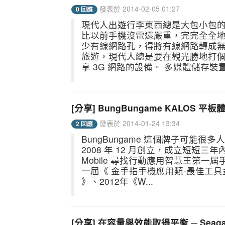
發表於 2014-02-05 01:27
0 回應
現代人出遊行李東西總是大包小包的
比以前手機沒電還嚴重，完完全全地
少有線網路孔，得將有線網路轉成無
旅遊，現代人總是要在觀光勝地打
享 3G 網路的設備。 多媒體儲存裝
[分享] BungBungame KALOS 平板
發表於 2014-01-24 13:34
2 回應
BungBungame 這個牌子可能
2008 年 12 月創立，成立短短三年
Mobile 尋找行動應用智慧王第一
一屆《 金手指手機應用類-最佳工具金
》、2012年《W...
[分享] 在容量與效能取得平衡 ─ Seagat