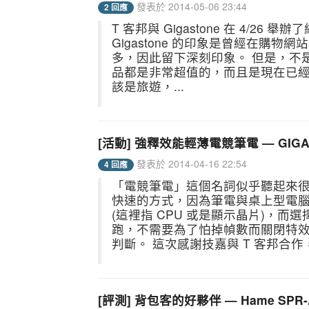
發表於 2014-05-06 23:44
2 回應
T 客邦與 Gigastone 在 4/
Gigastone 的印象是曾經在購
多，因此留下深刻印象。 但是，不是便
品都是非常超值的，而且是現在已經少見
該是旅遊，...
[活動] 強釋效能輕薄電競筆電 — GIGABY
發表於 2014-04-16 22:54
4 回應
「電競筆電」這個名詞似乎聽起來
快速的方式，因為筆電與桌上型電
(這裡指 CPU 或是顯示晶片)，
跑，不需要為了怕掉幀數而關閉特
判斷。 這次感謝技嘉與 T 客邦合作
[評測] 背包客的好夥伴 — Hame SPR-