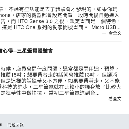
章，不過有些功能是去了體驗會才發現的，如果你玩
iPhone，店家的機器都會設定閒置一段時間後自動進入
而 HTC Sense 3.0 之後，鎖定畫面是一個特色，
HTC One 系列的獨家開機畫面。 Micro USB...
看全文
體驗心得─三星筆電體驗會
的時候，店員會問什麼問題？通常都是問用途、預算，
推薦15吋；想要帶者走的話就會推薦13吋。 但讓消
，但是這樣的話攜帶又不方便，如果要帶著走，又不能
著科技的進步，三星筆電就在比較小的機身放了比較大
攜帶性中做抉擇。 當初三星筆電進到台...
看全文
作
問題回報