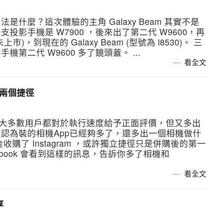
什麼？這次體驗的主角 Galaxy Beam 其實不是
影手機是 W7900 ，後來出了第二代 W9600，再
灣未上市)，到現在的 Galaxy Beam (型號為 i8530)。 三
手機第二代 W9600 多了鏡頭蓋。 ...
看全文
多送兩個捷徑
新，大多數用戶都對於執行速度給予正面評價，但又多出
認為裝的相機App已經夠多了，還多出一個相機做什
美金收購了 Instagram ，或許獨立捷徑只是併購後的第一
ebook 會看到這樣的訊息，告訴你多了相機和
看全文
享