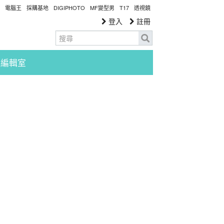
電腦王
採購基地
DIGIPHOTO
MF變型男
T17
透視鏡
登入
註冊
編輯室