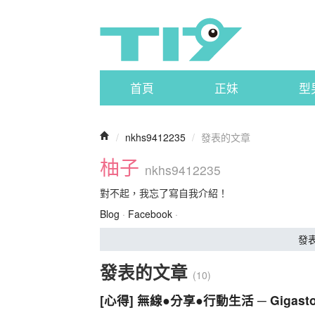
首頁
正妹
型
/
nkhs9412235
/
發表的文章
柚子
nkhs9412235
對不起，我忘了寫自我介紹！
Blog
·
Facebook
·
發
發表的文章
(10)
[心得] 無線●分享●行動生活 ─ Gigasto