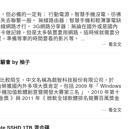
，但必備的一定有： 行動電源，智慧手機沒電，彷彿
失去聯繫一般。 無線路由器：智慧手機和輕薄筆電缺
線網路才行。 3G網路分享器：無論在國外或是國內
個卡做記錄，但是太多裝置要用網路，這時候就需要分
置，準備等車的時間要看的影片等。 ...
看全文
體驗會 by 柚子
很多人比較陌生，中文名稱為戲智科技股份有限公司，於
內榮獲國內外多項大獎肯定，包括 2009 年「 Windows
屆手機加值軟體創意暨開發大賽第三名 」、2010 年第十
獎 》與 2011 年《 微軟全球軟體排名競賽百萬獎金
看全文
e SSHD 1TB 混合碟