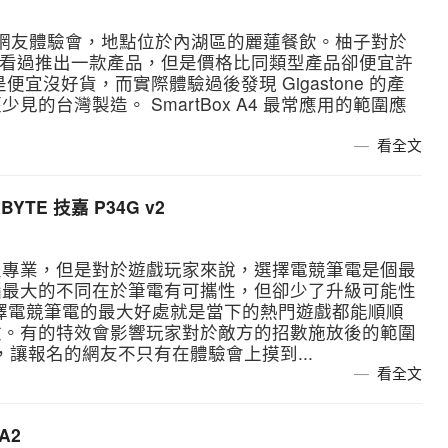
26 舉辦了網友體驗會，地點位於內湖區的麗蓮餐飲。柚子對於
物網站看過推出一款產品，但是價格比同類型產品卻便宜許
宜沒好貨，而實際體驗過後發現 Gigastone 的產
的台灣製造。 SmartBox A4 最常應用的範圍應
看全文
TE 技嘉 P34G v2
很專業，但是對於遊戲玩家來說，選擇電競筆電是個最
腦最大的不同在於筆電有可攜性，但卻少了升級可能性
而選擇電競筆電的最大好處就是當下的熱門遊戲都能順順
效。有的特效會影響玩家對於敵方的招數施放後的範圍
，讓報名的網友不只有在體驗會上摸到...
看全文
A2