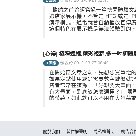
2 回應
雖然之前曾經寫過一篇快閃體驗文
過店家展示機，不管是 HTC 或是 
演示模式，通常就會自動播放宣傳廣告，
這個特色在展示機是無法體驗到的。 這是 
[心得] 極窄邊框,精彩視野,多一吋初
發表於 2012-03-27 08:49
0 回應
在開始寫文章之前，先想想買筆電
如果定點使用或是需要數字鍵盤就會
費者常常在猶豫：「好想要大畫面
有大畫面，到底該怎麼選擇？」 隨
的螢幕，如此就可以不用在大螢幕或是
關於我們
著作權聲明
隱私權聲明
廣告合