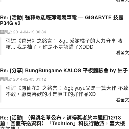
Re: [活動] 強釋效能輕薄電競筆電 — GIGABYTE 技嘉
P34G v2
回應於 2014-04-19 00:34
引述《香米》之銘言： &gt; 感謝橘子的大力分享 咳
咳... 我是柚子，你是不是認錯了XDDD
看全文
Re: [分享] BungBungame KALOS 平板體驗會 by 柚子
回應於 2014-02-05 01:12
引述《鳳仙花》之銘言： &gt; yuyu又是一篇大作 不敢
不敢，廠商喜歡的才是真正的好作品XD
看全文
Re: [活動] （得獎名單公布，請得獎者於本週四12/13
前，回覆寄送資料）「Techtion」科技行動派，蓋大樓
送好禮！