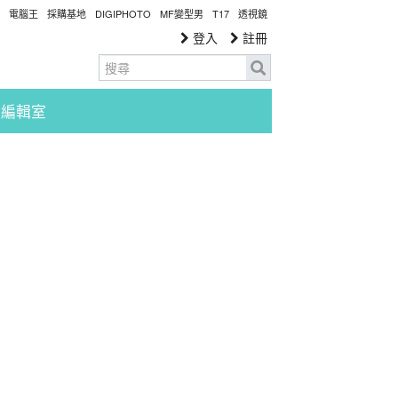
電腦王
採購基地
DIGIPHOTO
MF變型男
T17
透視鏡
登入
註冊
編輯室