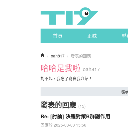
首頁
正妹
型
/
oah817
/
發表的回應
哈哈是我啦
oah817
對不起，我忘了寫自我介紹！
發
發表的回應
(15)
Re: [討論] 決醒對策B群副作用
回應於 2025-03-03 15:56