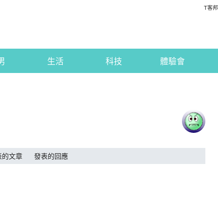
T客邦
男
生活
科技
體驗會
表的文章
發表的回應