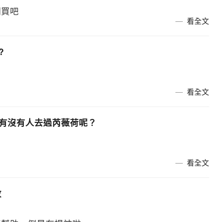
網買吧
看全文
?
看全文
嗎？有沒有人去過芮薇荷呢？
看全文
效