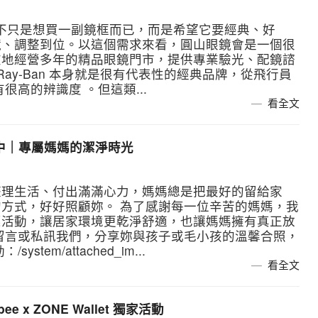
，通常不只是想買一副鏡框而已，而是希望它要經典、好
鏡、調整到位。以這個需求來看，圓山眼鏡會是一個很
在地經營多年的精品眼鏡門市，提供專業驗光、配鏡諮
ay-Ban 本身就是很有代表性的經典品牌，從飛行員
有很高的辨識度 。但這類...
看全文
優惠中｜專屬媽媽的潔淨時光
整理生活、付出滿滿心力，媽媽總是把最好的留給家
方式，好好照顧妳。 為了感謝每一位辛苦的媽媽，我
惠活動，讓居家環境更乾淨舒適，也讓媽媽擁有真正放
留言或私訊我們，分享妳與孩子或毛小孩的溫馨合照，
em/attached_im...
看全文
e x ZONE Wallet 獨家活動