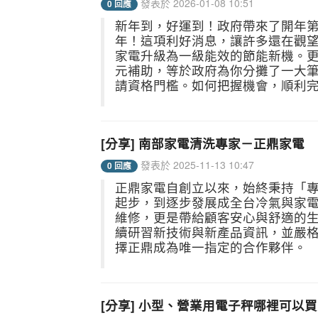
發表於 2026-01-08 10:51
0 回應
新年到，好運到！政府帶來了開年第
年！這項利好消息，讓許多還在觀
家電升級為一級能效的節能新機。更
元補助，等於政府為你分攤了一大筆
請資格門檻。如何把握機會，順利完
[分享] 南部家電清洗專家－正鼎家電
發表於 2025-11-13 10:47
0 回應
正鼎家電自創立以來，始終秉持「
起步，到逐步發展成全台冷氣與家
維修，更是帶給顧客安心與舒適的
續研習新技術與新產品資訊，並嚴
擇正鼎成為唯一指定的合作夥伴。 
[分享] 小型、營業用電子秤哪裡可以