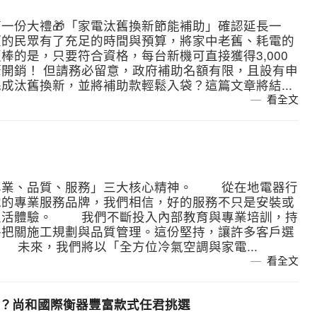
一份大禮🎁「家電汰舊換新節能補助」確認延長一
望的民眾有了充足的時間與預算，將家中老舊、耗電的
棒的是，只要符合資格，每台新機可直接獲得3,000
開銷！ 但請務必留意，政府補助名額有限，且設有申
成汰舊換新，並將補助款輕鬆入袋？這篇文章將結...
看全文
專業、品質、服務」三大核心精神。 從在地電器行
電的專業服務品牌，我們相信，好的服務不只是安裝或
生活體驗。 我們不斷投入內部教育與專業培訓，持
格把關施工規劃與品質管理。這份堅持，讓許多客戶選
未來，我們將以「全方位冷氣空調與家電...
看全文
買？尚和國際衡器豐富款式任君挑選