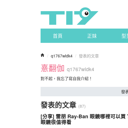
首頁
正妹
型
/
q1767wldk4
/
發表的文章
憙翻伽
q1767wldk4
對不起，我忘了寫自我介紹！
發
發表的文章
(87)
[分享] 雷朋 Ray-Ban 眼鏡哪
眼鏡很值得看