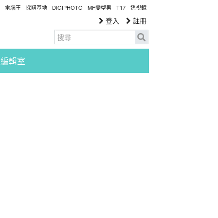
電腦王
採購基地
DIGIPHOTO
MF變型男
T17
透視鏡
登入
註冊
編輯室