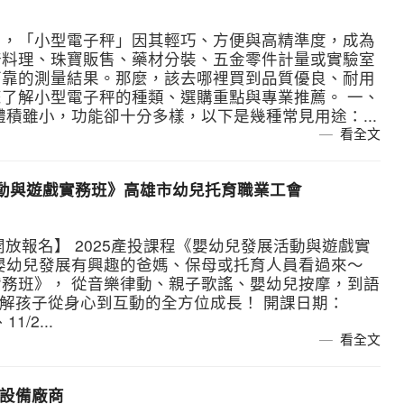
中，「小型電子秤」因其輕巧、方便與高精準度，成為
焙料理、珠寶販售、藥材分裝、五金零件計量或實驗室
可靠的測量結果。那麼，該去哪裡買到品質優良、耐用
了解小型電子秤的種類、選購重點與專業推薦。 一、
積雖小，功能卻十分多樣，以下是幾種常見用途：...
看全文
展活動與遊戲實務班》高雄市幼兒托育職業工會
開放報名】 2025產投課程《嬰幼兒發展活動與遊戲實
嬰幼兒發展有興趣的爸媽、保母或托育人員看過來～
務班》， 從音樂律動、親子歌謠、嬰幼兒按摩，到語
了解孩子從身心到互動的全方位成長！ 開課日期：
1/2...
看全文
動設備廠商