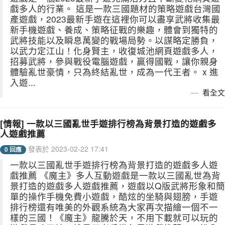
戲多人的行業。 這是一款三國題材的策略遊戲台灣國
產遊戲，2023最新手遊在這裡你可以盡享武將收集最
新手機遊戲、養成、策略征戰的樂趣，體會到獨特的
武將技能以及瞬息萬變的戰場局勢。以謀略定勝負，
以武力定江山！化身賢主，收復城池網頁遊戲多人，
招募武將，參與戰役電腦遊戲，贏得國戰，讓你親身
體驗亂世豪情，只為終結亂世，成為一代王者。 x 進
入遊...
看全文
[情報] 一款以三國亂世手遊排行榜為背景打造的遊戲多
人遊戲推薦
發表於 2023-02-22 17:41
0 回應
一款以三國亂世手遊排行榜為背景打造的遊戲多人遊
戲推薦 《魔主》多人互動遊戲是一款以三國亂世為背
景打造的遊戲多人遊戲推薦，遊戲以Q版武將形象和簡
單的操作手機免費小遊戲，酷炫的坐騎與翅膀，手遊
排行榜還有唯美的外觀系統為大家再次描繪一個不一
樣的三國！《魔主》龍騰於天，不用下載就可以玩的