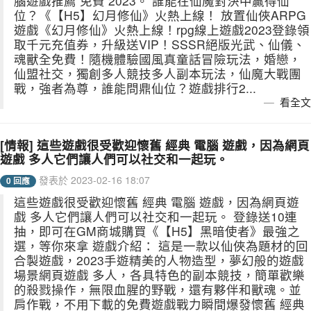
腦遊戲推薦 免費 2023。 誰能在仙魔對決中贏得仙
位？《【H5】幻月修仙》火熱上線！ 放置仙俠ARPG
遊戲《幻月修仙》火熱上線！rpg線上遊戲2023登錄領
取千元充值券，升級送VIP！SSSR絕版光武、仙儀、
魂獸全免費！隨機體驗國風真童話冒險玩法，婚戀，
仙盟社交，獨創多人競技多人副本玩法，仙魔大戰團
戰，強者為尊，誰能問鼎仙位？遊戲排行2...
看全文
[情報] 這些遊戲很受歡迎懷舊 經典 電腦 遊戲，因為網頁
遊戲 多人它們讓人們可以社交和一起玩。
發表於 2023-02-16 18:07
0 回應
這些遊戲很受歡迎懷舊 經典 電腦 遊戲，因為網頁遊
戲 多人它們讓人們可以社交和一起玩。 登錄送10連
抽，即可在GM商城購買《【H5】黑暗使者》最強之
選，等你來拿 遊戲介紹： 這是一款以仙俠為題材的回
合製遊戲，2023手遊精美的人物造型，夢幻般的遊戲
場景網頁遊戲 多人，各具特色的副本競技，簡單歡樂
的殺戮操作，無限血腥的野戰，還有夥伴和獸魂。並
肩作戰，不用下載的免費遊戲戰力瞬間爆發懷舊 經典