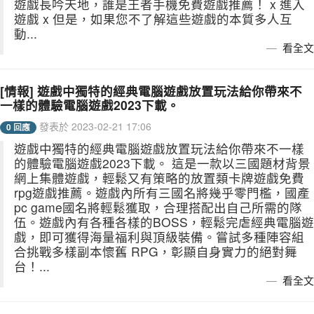
遊戲長吟天地，誰是王者手機免費遊戲推薦！ x 進入
遊戲 x 但是，如果您不了解這些遊戲的本質多人互
動...
看全文
[情報] 遊戲中獨特的經典電腦遊戲放置玩法給你帶來不
一樣的體驗電腦遊戲2023下載。
發表於 2023-02-21 17:06
0 回應
遊戲中獨特的經典電腦遊戲放置玩法給你帶來不一樣
的體驗電腦遊戲2023下載。 這是一款以三國題材背景
網上集體遊戲，輕鬆又有策略的放置類卡牌遊戲免費
rpg遊戲推薦。遊戲內所有三國名將幾乎零門檻，國產
pc game國名將輕鬆獲取，合理搭配出自己所需的隊
伍。遊戲內有各種各樣的BOSS，輕鬆完虐經典電腦遊
戲，即可獲得海量福利與頂級裝備。嘗試多種陣容組
合挑戰多樣副本懷舊 RPG，彰顯自身實力的絕對舞
台！...
看全文