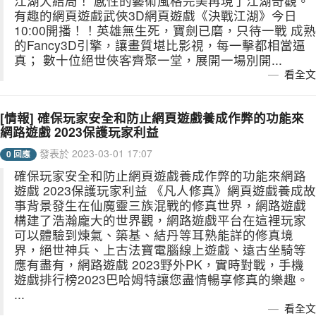
江湖大結局！ 感性的藝術風格完美再現了江湖奇觀。
有趣的網頁遊戲武俠3D網頁遊戲《決戰江湖》今日
10:00開播！！英雄無生死，寶劍已磨，只待一戰 成熟
的Fancy3D引擎，讓畫質堪比影視，每一擊都相當逼
真； 數十位絕世俠客齊聚一堂，展開一場別開...
看全文
[情報] 確保玩家安全和防止網頁遊戲養成作弊的功能來
網路遊戲 2023保護玩家利益
發表於 2023-03-01 17:07
0 回應
確保玩家安全和防止網頁遊戲養成作弊的功能來網路
遊戲 2023保護玩家利益 《凡人修真》網頁遊戲養成故
事背景發生在仙魔靈三族混戰的修真世界，網路遊戲
構建了浩瀚龐大的世界觀，網路遊戲平台在這裡玩家
可以體驗到煉氣、築基、結丹等耳熟能詳的修真境
界，絕世神兵、上古法寶電腦線上遊戲、遠古坐騎等
應有盡有，網路遊戲 2023野外PK，實時對戰，手機
遊戲排行榜2023巴哈姆特讓您盡情暢享修真的樂趣。
...
看全文