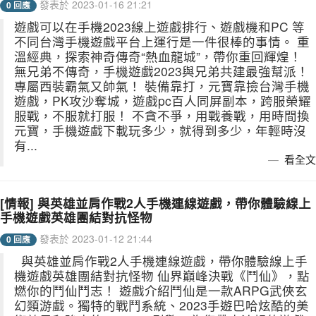
發表於 2023-01-16 21:21
0 回應
遊戲可以在手機2023線上遊戲排行、遊戲機和PC 等
不同台灣手機遊戲平台上運行是一件很棒的事情。 重
溫經典，探索神奇傳奇“熱血龍城”，帶你重回輝煌！
無兄弟不傳奇，手機遊戲2023與兄弟共建最強幫派！
專屬西裝霸氣又帥氣！ 裝備靠打，元寶靠撿台灣手機
遊戲，PK攻沙奪城，遊戲pc百人同屏副本，跨服榮耀
服戰，不服就打服！ 不貪不爭，用戰養戰，用時間換
元寶，手機遊戲下載玩多少，就得到多少，年輕時沒
有...
看全文
[情報] 與英雄並肩作戰2人手機連線遊戲，帶你體驗線上
手機遊戲英雄團結對抗怪物
發表於 2023-01-12 21:44
0 回應
與英雄並肩作戰2人手機連線遊戲，帶你體驗線上手
機遊戲英雄團結對抗怪物 仙界巔峰決戰《鬥仙》，點
燃你的鬥仙鬥志！ 遊戲介紹鬥仙是一款ARPG武俠玄
幻類游戲。獨特的戰鬥系統、2023手遊巴哈炫酷的美