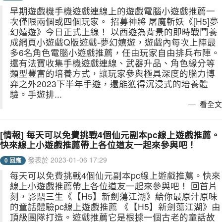
早期遊戲機手機遊戲連線上的遊戲電腦小遊戲推薦一
次僅限兩個或四個玩家。 招募神將 屠魔斬妖《[H5]夢
幻嬉遊》今日正式上線！ 以西遊為背景的即時戰鬥養
成網頁小遊戲Q版遊戲-夢幻嬉遊，遊戲內每次上陣最
多6名角色電腦小遊戲推薦，任由玩家自由排兵布陣。
還有法寶收集手機遊戲連線、武器升品、角色緣分等
類型豐富的培養方式，讓玩家參與極具深度的腦力博
弈之外2023下半年手遊，還能獲得沉浸式的培養體
驗。手遊排...
看全文
[情報] 每天可以免費挑戰4個仙元副本pc線上遊戲推薦。
快來線上小遊戲推薦帶上各位道友一起來參與吧！
發表於 2023-01-06 17:29
0 回應
每天可以免費挑戰4個仙元副本pc線上遊戲推薦。快來
線上小遊戲推薦帶上各位道友一起來參與吧！ 回首片
刻，影鼎三生《【H5】新劍蕩江湖》給你最原汁原味
的童話體驗pc線上遊戲推薦 《【H5】新劍蕩江湖》由
頂級團隊打造。遊戲推薦它是根據一個古老的童話故