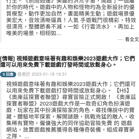
行生。《劍雨逍遙》美麗的洪荒宇宙，開啟了一個屬
於你的時代。遊戲中的人物和怪物均為全新設計的優
質模型，動作更加自然，畫面精美生動；遊戲場景優
美宏大，音效清晰逼真！人氣 手遊戰鬥很精彩，特效
很漂亮，整體節奏不減，一如《行雲流水》。再加上
唯美的場景，栩栩如...
看全文
[情報] 視頻遊戲意味著有趣和娛樂2023遊戲大作；它們
還可以用來免費下載遊戲打發時間或放鬆身心。
發表於 2023-01-18 19:31
0 回應
視頻遊戲意味著有趣和娛樂2023遊戲大作；它們還可
以用來免費下載遊戲打發時間或放鬆身心。 【H5】
《奧庫茲探寶者聯盟》尋寶冒險正式開啟！ 《奧庫茲
探寶者聯盟》2023遊戲大作是一款奇幻角色扮演遊
戲，玩家在其中扮演探險家的角色，尋找傳說中的寶
藏。體驗地牢探索，解開謎題，挑戰兇猛的敵人，收
集稀有寶物，僱傭強大的同伴協助冒險免費 的 遊戲
網站，放置遊戲推薦獲得各種傳奇裝備，組成尋寶夢
之隊。 ...