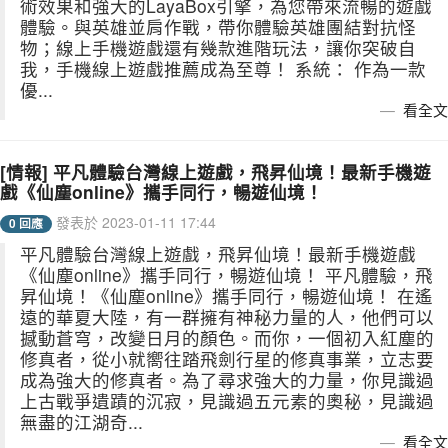
術效果和強大的LayaBox引擎，為您帶來流暢的遊戲
體驗。與英雄並肩作戰，帶你體驗英雄團結對抗怪
物；線上手機遊戲還有幾款進階玩法，讓你突破自
我，手機線上遊戲推薦成為至尊！ 系統： 作為一款
優...
看全文
[情報] 平凡體驗台灣線上遊戲，飛昇仙境！最新手機遊
戲《仙塵online》攜手同行，暢遊仙境！
發表於 2023-01-11 17:44
0 回應
平凡體驗台灣線上遊戲，飛昇仙境！最新手機遊戲
《仙塵online》攜手同行，暢遊仙境！ 平凡體驗，飛
昇仙境！《仙塵online》攜手同行，暢遊仙境！ 在遙
遠的華夏大陸，有一群擁有神秘力量的人，他們可以
撼動蒼穹，改變日月的顏色。而你，一個初入紅塵的
修真者，從小就嚮往踏飛劍行星的修真事業，立志要
成為強大的修真者。為了尋求強大的力量，你見識過
上古戰爭遺蹟的沉寂，見識過五元素的奧秘，見識過
無盡的江湖奇...
看全文