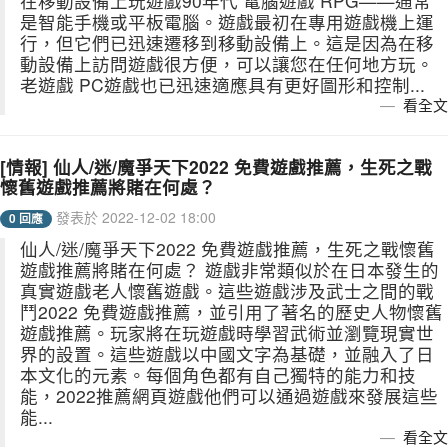
在移動設備上玩遊戲90年代 電腦遊戲 RPG——通常
是智能手機或平板電腦。遊戲最初在專用遊戲機上運
行，​​但它們已迅速遷移到移動設備上。這是因為在移
動設備上訪問遊戲很方便，可以讓您在任何地方玩。
老遊戲 PC遊戲也已迅速適應具有更好圖形和控制...
看全文
[情報] 仙人/迷/魔爭天下2022 免費遊戲推薦，生死之戰
懷舊遊戲推薦將賭在何處？
發表於 2022-12-02 18:00
0 回應
仙人/迷/魔爭天下2022 免費遊戲推薦，生死之戰懷舊
遊戲推薦將賭在何處？ 遊戲非常類似於在日本發生的
真實遊戲老人懷舊遊戲。這些遊戲涉及武士之間的戰
鬥2022 免費遊戲推薦，並引用了著名的歷史人物懷舊
遊戲推薦。玩家將在玩遊戲時學習武術並瀏覽現實世
界的設置。這些遊戲以中國文字為基礎，並融入了日
本文化的元素。每個角色都有自己獨特的能力和技
能，2022推薦網頁遊戲他們可以通過遊戲來發展這些
能...
看全文