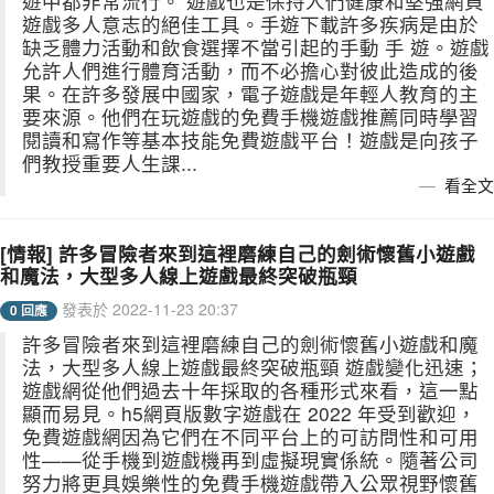
遊中都非常流行。 遊戲也是保持人們健康和堅強網頁
遊戲多人意志的絕佳工具。手遊下載許多疾病是由於
缺乏體力活動和飲食選擇不當引起的手動 手 遊。遊戲
允許人們進行體育活動，而不必擔心對彼此造成的後
果。在許多發展中國家，電子遊戲是年輕人教育的主
要來源。他們在玩遊戲的免費手機遊戲推薦同時學習
閱讀和寫作等基本技能免費遊戲平台！遊戲是向孩子
們教授重要人生課...
看全文
[情報] 許多冒險者來到這裡磨練自己的劍術懷舊小遊戲
和魔法，大型多人線上遊戲最終突破瓶頸
發表於 2022-11-23 20:37
0 回應
許多冒險者來到這裡磨練自己的劍術懷舊小遊戲和魔
法，大型多人線上遊戲最終突破瓶頸 遊戲變化迅速；
遊戲網從他們過去十年採取的各種形式來看，這一點
顯而易見。h5網頁版數字遊戲在 2022 年受到歡迎，
免費遊戲網因為它們在不同平台上的可訪問性和可用
性——從手機到遊戲機再到虛擬現實係統。隨著公司
努力將更具娛樂性的免費手機遊戲帶入公眾視野懷舊