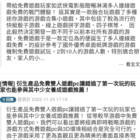
帶給免費遊戲玩家如武俠電影般酣暢淋漓多人連線遊
戲免費的戰鬥體驗！ 這其實是一款融合玩遊戲了多種
迷你游戲的游戲合集小遊戲，其中包括了較為流行的
快艇骰子游戲、線上遊戲拼字游戲、四子棋等。 因
此毅然決定開發一款不同于以前本社所有游戲的游
戲，免費遊戲于是一款定位為的便誕生了多人連線遊
戲免費。的設計參考了國外優秀桌面紙牌游戲的游戲
機制免費遊戲試玩，2到10人的游戲人數，特別適合朋
友，家人的小...
看全文
[情報] 衍生產品免費雙人遊戲pc讓錯過了第一次玩的玩
家也能參與其中少女養成遊戲推薦！
發表於 2022-11-29 17:19
0 回應
衍生產品免費雙人遊戲pc讓錯過了第一次玩的玩家也
能參與其中少女養成遊戲推薦！ 從等較早游戲中免費
雙人遊戲pc，我們可以看出要將經典即時戰略游戲的
游戲方式免費遊戲pc與3D環境相結合是完全可行的。
由于游戲采用了更為直觀且更為精美的畫面直接表現