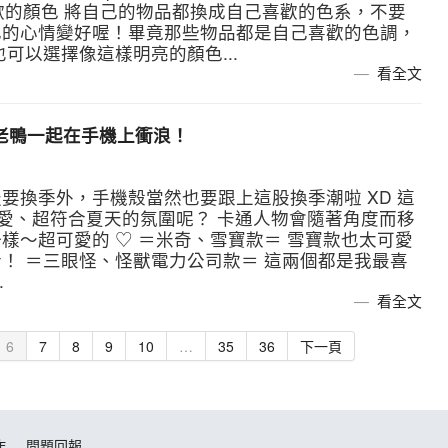
喜歡的顏色 將自己的物品都換成自己喜歡的色系，不要
己的心情變好喔！畢竟那些物品都是自己喜歡的色調，
可以選擇像這樣明亮的顏色...
看全文
唐老鴨一起在手機上衝浪！
要換季外，手機殼當然也要跟上這股換季潮啦 XD 這
是超可愛、超符合夏天的氛圍呢？ 卡通人物會隨著角度而移
樣～超可愛的 ♡ ＝米奇、雪寶款＝ 雪寶款也太可愛
！ ＝三眼怪、怪獸電力公司款＝ 這兩個都是我最喜
.
看全文
6
7
8
9
10
…
35
36
下一頁
作
問題回報