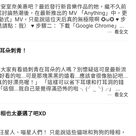
神安室奈美惠吧？最近發行新音樂作品的她，繼不久前
 造成討論熱潮後，在最新推出的 MV 「Anything」中，更
出「連動式」MV，只能說這位天后真的無極限啊 ✪ω✪ ♥ 步
我） ♥ 步驟二： 下載「Google Chrome」...
看全文
的耳朵刺青！
那大家有看過刺青在耳朵的人嗎？別懷疑這可是最新流
好看的啦...可是那塊黑黑的遠看...應該會很像胎記吧...
真的好漂亮喔！」 「這樣可以省下耳環和打耳洞的錢
這個...我自己是覺得滿恐怖的啦 ╮(╯_╰)╭」 ...
看全文
睡相也太豪邁了吧XD
豪邁的汪星人、喵星人們！ 只能說這些貓咪和狗狗的睡相，