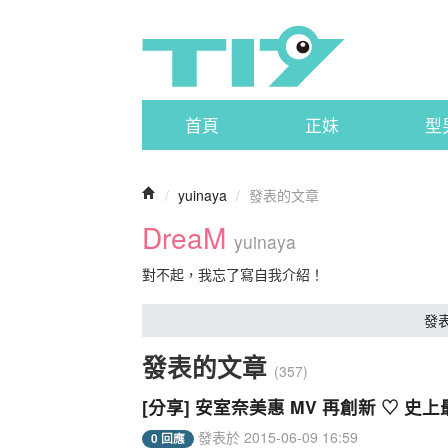
首頁
正妹
型
/
yuinaya
/
發表的文章
DreaM
yuinaya
對不起，我忘了寫自我介紹！
發
發表的文章
(357)
[分享] 安室奈美惠 MV 再創新 ♡ 史
發表於 2015-06-09 16:59
0 回應