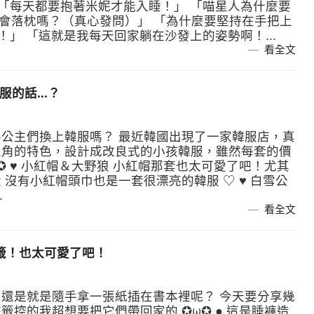
 「每天都要抱著米妮才能入睡！」 「喵星人為什麼要
「這樣不會落枕嗎？（真心發問）」 「為什麼要堅持在手把上
！」 「這就是我每天回家躺在沙發上的姿勢啊！...
看全文
的話...？
公主們換上韓服嗎？ 最近韓國出現了一家韓服店，真
主角的特色，設計成改良式的小孩韓服，雖然每套的價
 ♥ 小紅帽＆大野狼 小紅帽那套也太可愛了吧！尤其
沒有小紅帽頭巾也是一套很漂亮的韓服 ♡ ♥ 白雪公
.
看全文
書籤！也太可愛了吧！
還是就是隨手拿一張紙插在書本裡呢？ 今天要分享幾
控的我超想要把它們帶回家的 ✪ω✪ ● 這是睡褲造