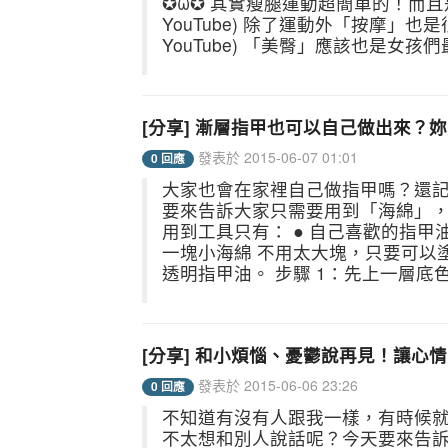
✪ω✪ 其實瘦腿運動超簡單的！而且是隨
YouTube) 除了運動外「按摩」也是很重
YouTube) 「美臀」應該也是女孩
[分享] 漸層指甲也可以自己做出來？妳
發表於 2015-06-07 01:01
0 回應
大家也會在家裡自己做指甲嗎？還
要來告訴大家只需要用到「海綿」，就可
用到工具只有： ● 自己喜歡的指甲
一塊小海綿 不用太大塊，只要可以
透明指甲油。 步驟 1：先上一層底色在
[分享] 和小煩惱、憂鬱說再見！讓心情 u
發表於 2015-06-06 23:26
0 回應
不知道有沒有人跟我一樣，有時候
不太想和別人說話呢？今天要來告訴大