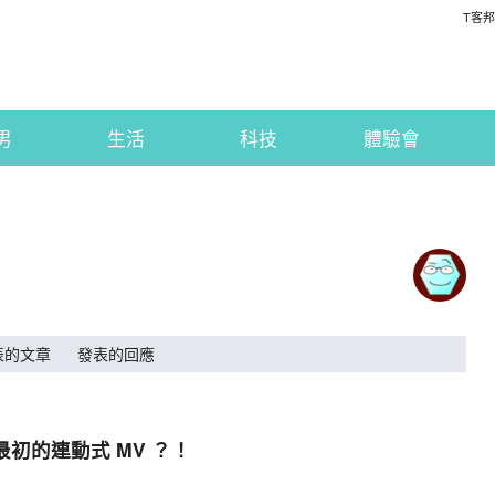
T客邦
男
生活
科技
體驗會
表的文章
發表的回應
上最初的連動式 MV ？！