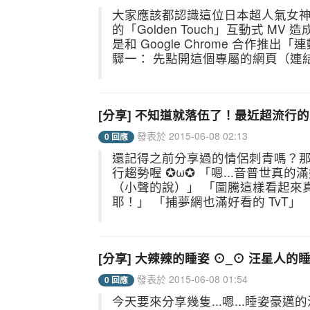
大家應該都認識這位日本超人氣女
的「Golden Touch」互動式 MV
是和 Google Chrome 合作推
驟一： 先點開這個專屬的網頁（連結請點：
[分享] 不知道就落伍了！最近超流行
發表於 2015-06-08 02:13
0 回應
還記得之前分享過的情侶刺青嗎？
行趨勢喔 ✪ω✪ 「嗯...音普世真的滿
（小聲的說）」 「圖騰這樣看起來
耶！」 「捕夢網也滿好看的 TvT」 「
[分享] 大辣辣的睡姿 ⊙_⊙ 汪星人的
發表於 2015-06-08 01:54
0 回應
今天要來分享幾隻...嗯...睡姿