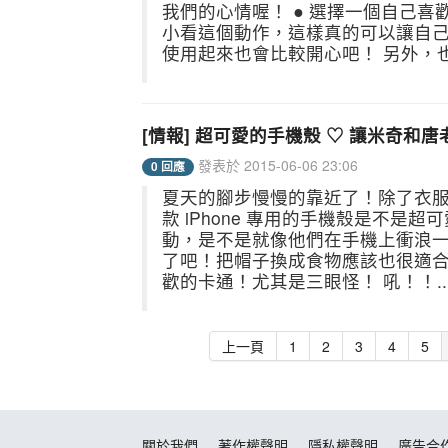
我們的心情喔！ ● 選擇一個自己
小看這個動作，這樣真的可以讓自
使用起來也會比較開心吧！ 另外，也
[情報] 超可愛的手機殼 ♡ 讓米奇和
發表於 2015-06-06 23:06
0 回應
夏天的腳步慢慢的靠近了！除了衣服
款 iPhone 專用的手機殼是不
動，是不是就像他們在手機上衝浪一
了吧！把帽子換成食物應該也很適合
歡的卡通！尤其是三眼怪！ 吼！！..
上一頁
1
2
3
4
5
關於我們
著作權聲明
隱私權聲明
廣告合