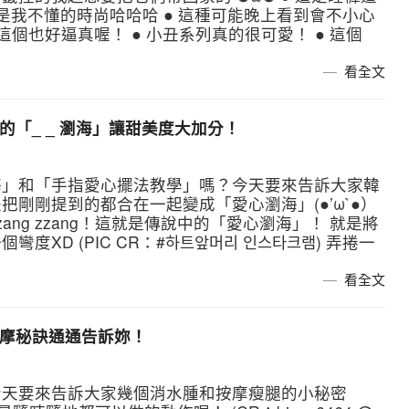
這是我不懂的時尚哈哈哈 ● 這種可能晚上看到會不小心
● 這個也好逼真喔！ ● 小丑系列真的很可愛！ ● 這個
看全文
的「_ _ 瀏海」讓甜美度大加分！
海」和「手指愛心擺法教學」嗎？今天要來告訴大家韓
剛剛提到的都合在一起變成「愛心瀏海」(●’ω`●）
 zzang zzang！這就是傳說中的「愛心瀏海」！ 就是將
XD (PIC CR：#하트앞머리 인스타크램) 弄捲一
看全文
按摩秘訣通通告訴妳！
今天要來告訴大家幾個消水腫和按摩瘦腿的小秘密