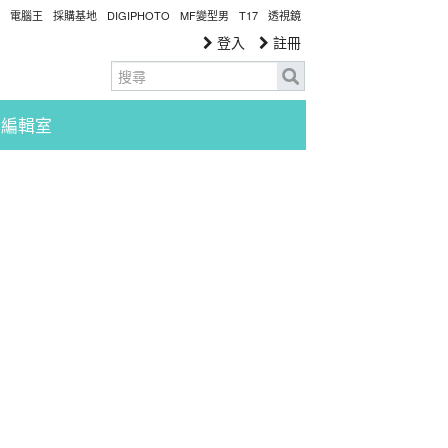
電腦王
採購基地
DIGIPHOTO
MF變型男
T17
透視鏡
登入
註冊
編輯室