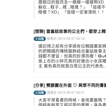
跟假日的我完全一模模一樣樣啊XD
躲在...鞋子...裡...睡覺？」 
睡覺？XD」 「這樣一定會落枕！！
[閒聊] 當童話故事的公主們，都穿上韓服
發表於 2015-06-07 02:18
0 回應
還記得之前有分享過有位韓國畫家將
的把韓國的傳統服飾結合童話故事
錢都不便宜，但真的好漂亮喔！✪ω✪
是上衣的小碎花真的好適合小女孩喔 
主 黃色真的就是白雪公主的代表色..
[分享] 雙腳露在外面 ♡ 與眾不同的
發表於 2015-06-07 02:01
0 回應
大家平常看書的時候，會用書籤嗎？
個超有創意又超可愛的書籤，身為書籤