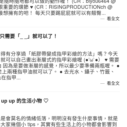
時隨地都可以做的動作喔！ (CR：biyou6464 @
要的環節 ♥ (CR：RISINGPRODUCTIONch @
們最想擁有的吧！ 每天只要踢屁屁就可以有翹臀...
看全文
只需要「_ _」就可以了！
記得有分享過「紙膠帶變成指甲彩繪的方法」嗎？今天
以自己畫出漸層式的指甲彩繪喔 (●’ω`●） ♥ 需要
油 因為是要做漸層的感覺，所以最少要準備兩瓶喔。 ●
塗上兩種指甲油就可以了。 ● 去光水、鑷子、竹籤、
指甲...
看全文
p up 的生活小物 ♡
就是會莫名的情緒低落，明明沒有發生什麼事情，就是
家幾個小 tips，其實有些生活上的小物都會影響到