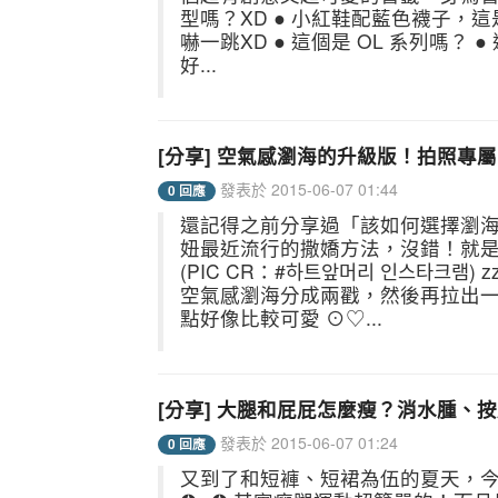
型嗎？XD ● 小紅鞋配藍色襪子，
嚇一跳XD ● 這個是 OL 系列嗎？ 
好...
[分享] 空氣感瀏海的升級版！拍照專屬
發表於 2015-06-07 01:44
0 回應
還記得之前分享過「該如何選擇瀏
妞最近流行的撒嬌方法，沒錯！就是把
(PIC CR：#하트앞머리 인스타크램)
空氣感瀏海分成兩戳，然後再拉出一個彎度
點好像比較可愛 ⊙♡...
[分享] 大腿和屁屁怎麼瘦？消水腫、
發表於 2015-06-07 01:24
0 回應
又到了和短褲、短裙為伍的夏天，