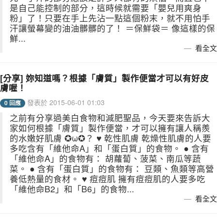
是自己能控制的部分，這時候就需要「嬰兒用爽身
粉」了！只要在手上先沾一點這個粉末，就不用怕手
汗讓螢幕變的油油髒髒的了！ ＝保鮮袋＝ 像這樣的保
鮮...
看全文
[分享] 妳知道嗎？根據「膚質」製作便當才可以有好皮
膚喔！
發表於 2015-06-01 01:03
0 回應
之前有分享過美白食物和減肥聖品，今天要來告訴大
家如何根據「膚質」製作便當，才可以擁有讓人稱羨
的水嫩好肌膚 ✪ω✪？ ♥ 乾性肌膚 乾燥性肌膚的人要
多吃含有「維他命A」和「蛋白質」的食物。 ● 含有
「維他命A」的食物有： 胡蘿蔔、菠菜、南瓜等蔬
菜。 ● 含有「蛋白質」的食物有： 豆類、魚類等高營
養低熱量的食材。 ♥ 痘痘肌 擁有痘痘肌的人要多吃
「維他命B2」和「B6」的食物...
看全文