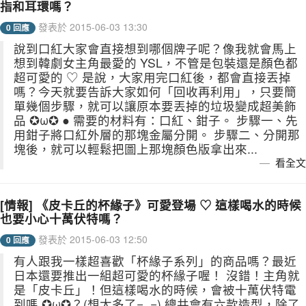
指和耳環嗎？
發表於 2015-06-03 13:30
0 回應
說到口紅大家會直接想到哪個牌子呢？像我就會馬上
想到韓劇女主角最愛的 YSL，不管是包裝還是顏色都
超可愛的 ♡ 是說，大家用完口紅後，都會直接丟掉
嗎？今天就要告訴大家如何「回收再利用」，只要簡
單幾個步驟，就可以讓原本要丟掉的垃圾變成超美飾
品 ✪ω✪ ● 需要的材料有：口紅、鉗子。 步驟一、先
用鉗子將口紅外層的那塊金屬分開。 步驟二、分開那
塊後，就可以輕鬆把圖上那塊顏色版拿出來...
看全文
[情報] 《皮卡丘的杯緣子》可愛登場 ♡ 這樣喝水的時候
也要小心十萬伏特嗎？
發表於 2015-06-03 12:50
0 回應
有人跟我一樣超喜歡「杯緣子系列」的商品嗎？最近
日本還要推出一組超可愛的杯緣子喔！ 沒錯！主角就
是「皮卡丘」！但這樣喝水的時候，會被十萬伏特電
到嗎 ✪ω✪？(想太多了=_=) 總共會有六款造型，除了