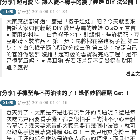
[分享] 超可愛 ♡ 讓人愛不釋手的襪子娃娃 DIY 法公開！
發表於 2015-06-01 01:34
1 回應
大家應該都知道什麼是「襪子娃娃」吧？今天就要來
告訴大家如何輕鬆 DIY 做出專屬的娃娃 ✪ω✪ ♥ 雪寶
● 使用的材料： 白色襪子＊1、針線組、些許棉花、豆
豆眼睛、裝飾品。 第一步：先將棉花塞進襪子裡 第二
步：將白色襪子隨心所欲分成三份 第三步：按照自己
的喜好做裝飾 沒錯！超可愛的雪寶就完成了喔！是不
是很簡單呢？ ♥ 長耳狗 光看照片是不是覺得有點困
難？感覺...
看全文
[分享] 手機螢幕不再油油的了！幾個妙招輕鬆 Get ！
發表於 2015-06-01 01:15
0 回應
夏天到了，大家是不是也有流手汗的問題呢？還是每
次吃完東西要看手機，都會很怕手上的油不小心弄髒
螢幕呢？幾天要來告訴大家只要有幾個小法寶，就可
以避免手機螢幕變髒喔 ✪ω✪！ ＝嬰兒用爽身粉＝ 首
先，手汗的部分應該是許多人都有的煩惱，而且也不