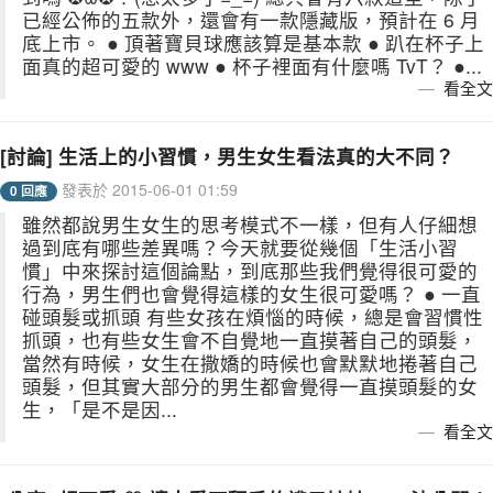
已經公佈的五款外，還會有一款隱藏版，預計在 6 月
底上市。 ● 頂著寶貝球應該算是基本款 ● 趴在杯子上
面真的超可愛的 www ● 杯子裡面有什麼嗎 TvT？ ●...
看全文
[討論] 生活上的小習慣，男生女生看法真的大不同？
發表於 2015-06-01 01:59
0 回應
雖然都說男生女生的思考模式不一樣，但有人仔細想
過到底有哪些差異嗎？今天就要從幾個「生活小習
慣」中來探討這個論點，到底那些我們覺得很可愛的
行為，男生們也會覺得這樣的女生很可愛嗎？ ● 一直
碰頭髮或抓頭 有些女孩在煩惱的時候，總是會習慣性
抓頭，也有些女生會不自覺地一直摸著自己的頭髮，
當然有時候，女生在撒嬌的時候也會默默地捲著自己
頭髮，但其實大部分的男生都會覺得一直摸頭髮的女
生，「是不是因...
看全文