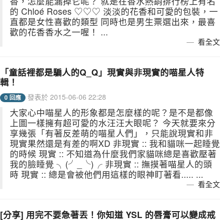
香，怎麼能漏掉它呢？ 就是在香水熱銷排行榜上有名
的 Chloé Roses ♡♡♡ 淡淡的花香和可愛的包裝，一
直都是女性喜歡的類型 同時也是男生票選出來，最喜
歡的花香香水之一喔！ ...
看全文
「童話裡都是騙人的Q_Q」現實與非現實的喵星人特
輯！
發表於 2015-06-06 22:28
0 回應
大家心中喵星人的形象都是怎麼樣的呢？是不是都像
上圖一樣擁有超可愛的水汪汪大眼呢？ 今天就要來分
享幾張「有著反差萌的喵星人們」，只能說現實和非
現實果然還是有差的啊XD 非現實 :: 我和貓咪一起睡覺
的時候 現實 :: 不知道為什麼我們家貓咪總是喜歡壓著
我的臉睡覺 ╮(╯_╰)╭ 非現實 :: 撫摸著喵星人的頭
時 現實 :: 總是會被他們用這樣的眼神盯著看..... ...
看全文
[分享] 用完不要急著丟！你知道 YSL 的唇膏可以變成戒