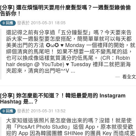
[分享] 還在煩惱明天要用什麼髮型嗎？一週髮型錄偷偷
告訴你！
發表於 2015-05-31 18:05
0 回應
還記得之前有分享過「五分鐘髮型」嗎？今天要來告
訴大家一週髮型要怎麼搭配，簡簡單單就可以每天都
美美出門的方法 ✪ω✪ ♥ Monday 一個禮拜的開始，就
綁個清爽的馬尾吧！ 如果不想要一成不變馬尾的話，
也可以換成像這樣氣質滿分的低馬尾。 (CR：Robin
hair design @ YouTube) ♥ Tuesday 禮拜二就把瀏海
夾起來，清爽的出門吧^^V ...
看全文
[分享] 妳怎麼能不知道？！韓妞最愛用的 Instagram
Hashtag 是...？
發表於 2015-05-31 13:52
0 回應
大家知道這張照片是怎麼做出來的嗎？沒錯！就是使
用「PicsArt Photo Studio」這個 App，原本就很受歡
迎的 App 因為韓國團體 SHINee 的團員 Key 而造成更