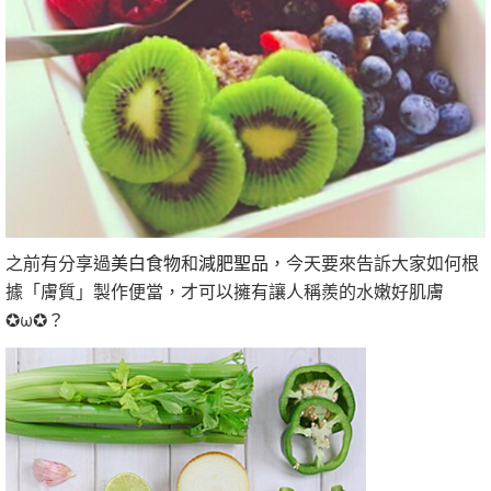
之前有分享過
美白食物
和
減肥聖品
，今天要來告訴大家如何根
據「膚質」製作便當，才可以擁有讓人稱羨的水嫩好肌膚
✪ω✪？