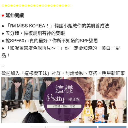
○●○●○●○●○●○●○●○○●○●○●○●○
♥
延伸閱讀
●
「I'M MISS KOREA！」韓國小姐教你的美肌養成法
●
五分鐘，恢復炯炯有神的雙眼
●
擦SPF50++真的最好？你所不知道的SPF迷思
●
「和喔罵罵膚色說再見～！」你一定要知道的「美白」聖
品！
--
歡迎加入
「這樣變正妹」
社群，討論美妝、穿搭、明星新鮮事