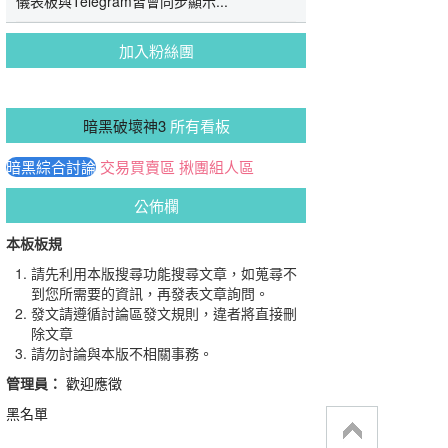
儀表板與Telegram皆會同步顯示...
加入粉絲團
暗黑破壞神3
所有看板
暗黑綜合討論
交易買賣區
揪團組人區
公佈欄
本板板規
請先利用本版搜尋功能搜尋文章，如蒐尋不
到您所需要的資訊，再發表文章詢問。
發文請遵循討論區發文規則，違者將直接刪
除文章
請勿討論與本版不相關事務。
管理員：
歡迎應徵
黑名單