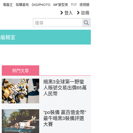
電腦王
採購基地
DIGIPHOTO
MF變型男
T17
透視鏡
登入
註冊
編輯室
熱門文章
暗黑3全球第一野蠻
人賬號交易出價65萬
人民幣
“po裝備 贏百億金幣”
最牛暗黑3裝備評選
大賽