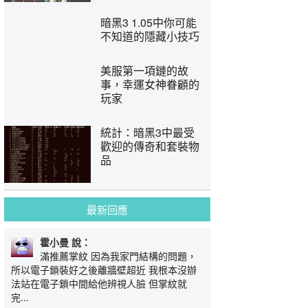
暗黑3 1.05中你可能
不知道的隱藏小技巧
美服第一項鏈的故
事，幸運女神眷顧的
玩家
統計：暗黑3中最受
歡迎的傳奇和套裝物
品
最新回應
霍小曼 說：
滿推薦掌紋 因為我家門結構的問題，
所以電子鎖裝好之後離牆壁超近 我根本沒辦
法站在電子鎖中間給他辨視人臉 但掌紋就
完...