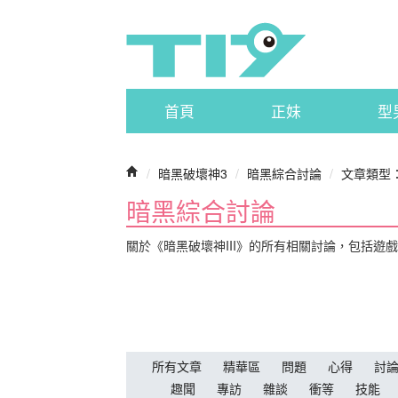
首頁
正妹
型
/
暗黑破壞神3
/
暗黑綜合討論
/
文章類型
暗黑綜合討論
關於《暗黑破壞神III》的所有相關討論，包括遊
所有文章
精華區
問題
心得
討
趣聞
專訪
雜談
衝等
技能