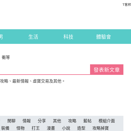
T客邦
男
生活
科技
體驗會
：衝等
發表新文章
戲攻略、最新情報、虛寶交易及其他。
論
閒聊
情報
分享
其他
攻略
藍帖
模組介面
裝備
怪物
打王
漫畫
小說
造型
攻略掉寶