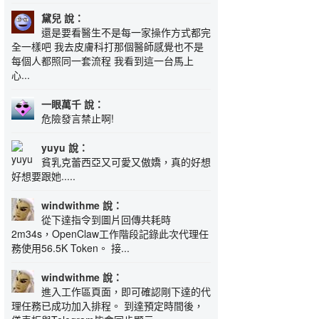
黛兒 說：
還是要看醫生不是每一家操作方式都完
全一樣吧 我去皮膚科打那個醫師感覺也不是
每個人都照同一套流程 我看到這一台馬上
心...
一眼萬千 說：
危險發言禁止啊!
yuyu 說：
貧乳克蕾西亞又可愛又傲嬌，真的好想
好想要跟她.....
windwithme 說：
從下達指令到圖片回傳共耗時
2m34s，OpenClaw工作階段記錄此次代理任
務使用56.5K Token。 接...
windwithme 說：
進入工作區頁面，即可確認剛下達的代
理任務已成功加入排程。 到達預定時間後，