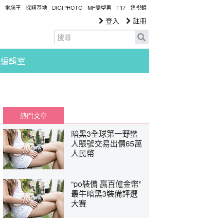
電腦王
採購基地
DIGIPHOTO
MF變型男
T17
透視鏡
登入
註冊
編輯室
熱門文章
暗黑3全球第一野蠻
人賬號交易出價65萬
人民幣
“po裝備 贏百億金幣”
最牛暗黑3裝備評選
大賽