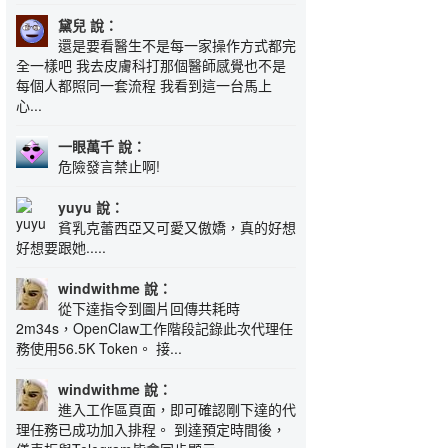
黛兒 說：
還是要看醫生不是每一家操作方式都完
全一樣吧 我去皮膚科打那個醫師感覺也不是
每個人都照同一套流程 我看到這一台馬上
心...
一眼萬千 說：
危險發言禁止啊!
yuyu 說：
貧乳克蕾西亞又可愛又傲嬌，真的好想
好想要跟她.....
windwithme 說：
從下達指令到圖片回傳共耗時
2m34s，OpenClaw工作階段記錄此次代理任
務使用56.5K Token。 接...
windwithme 說：
進入工作區頁面，即可確認剛下達的代
理任務已成功加入排程。 到達預定時間後，