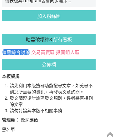
儀表板與Telegram皆會同步顯示...
加入粉絲團
暗黑破壞神3
所有看板
暗黑綜合討論
交易買賣區
揪團組人區
公佈欄
本板板規
請先利用本版搜尋功能搜尋文章，如蒐尋不
到您所需要的資訊，再發表文章詢問。
發文請遵循討論區發文規則，違者將直接刪
除文章
請勿討論與本版不相關事務。
管理員：
歡迎應徵
黑名單