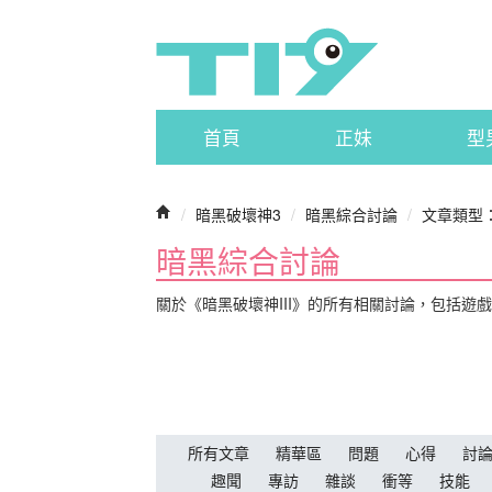
首頁
正妹
型
/
暗黑破壞神3
/
暗黑綜合討論
/
文章類型
暗黑綜合討論
關於《暗黑破壞神III》的所有相關討論，包括遊
所有文章
精華區
問題
心得
討
趣聞
專訪
雜談
衝等
技能