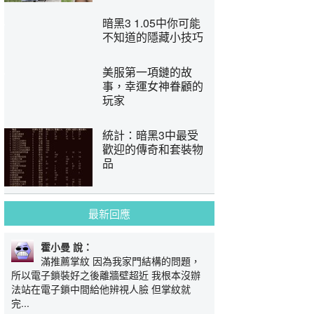
暗黑3 1.05中你可能
不知道的隱藏小技巧
美服第一項鏈的故
事，幸運女神眷顧的
玩家
統計：暗黑3中最受
歡迎的傳奇和套裝物
品
最新回應
霍小曼 說：
滿推薦掌紋 因為我家門結構的問題，
所以電子鎖裝好之後離牆壁超近 我根本沒辦
法站在電子鎖中間給他辨視人臉 但掌紋就
完...