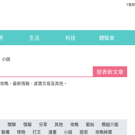
T客邦
男
生活
科技
體驗會
：小說
發表新文章
戲攻略、最新情報、虛寶交易及其他。
論
閒聊
情報
分享
其他
攻略
藍帖
模組介面
裝備
怪物
打王
漫畫
小說
造型
攻略掉寶