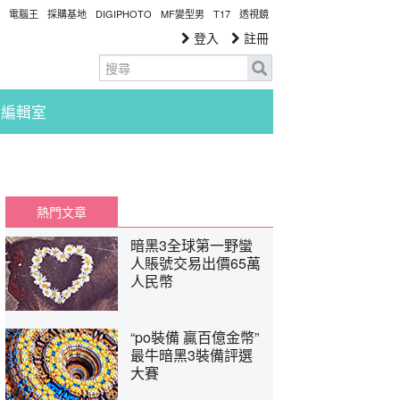
電腦王
採購基地
DIGIPHOTO
MF變型男
T17
透視鏡
登入
註冊
編輯室
熱門文章
暗黑3全球第一野蠻
人賬號交易出價65萬
人民幣
“po裝備 贏百億金幣”
最牛暗黑3裝備評選
大賽