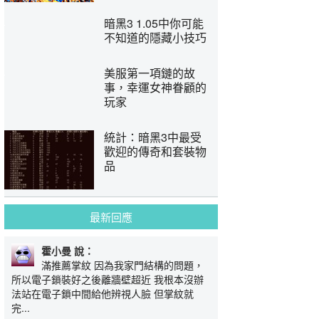
暗黑3 1.05中你可能
不知道的隱藏小技巧
美服第一項鏈的故
事，幸運女神眷顧的
玩家
統計：暗黑3中最受
歡迎的傳奇和套裝物
品
最新回應
霍小曼 說：
滿推薦掌紋 因為我家門結構的問題，
所以電子鎖裝好之後離牆壁超近 我根本沒辦
法站在電子鎖中間給他辨視人臉 但掌紋就
完...