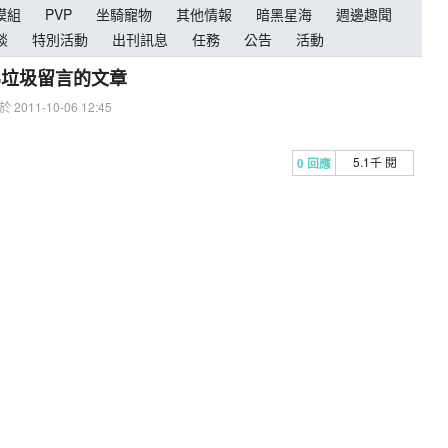
模組
PVP
坐騎寵物
其他情報
暗黑星海
週邊趣聞
談
特別活動
出刊訊息
任務
公告
活動
為垃圾留言的文章
 2011-10-06 12:45
5.1千 閱
0 回應