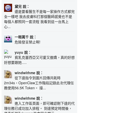
黛兒 說：
還是要看醫生不是每一家操作方式都完
全一樣吧 我去皮膚科打那個醫師感覺也不是
每個人都照同一套流程 我看到這一台馬上
心...
一眼萬千 說：
危險發言禁止啊!
yuyu 說：
貧乳克蕾西亞又可愛又傲嬌，真的好想
好想要跟她.....
windwithme 說：
從下達指令到圖片回傳共耗時
2m34s，OpenClaw工作階段記錄此次代理任
務使用56.5K Token。 接...
windwithme 說：
進入工作區頁面，即可確認剛下達的代
理任務已成功加入排程。 到達預定時間後，