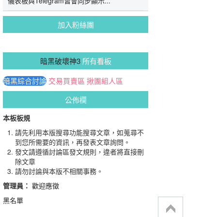
儀表板與Telegram皆會同步顯示...
加入粉絲團
暗黑破壞神3
所有看板
暗黑綜合討論
交易買賣區
揪團組人區
公佈欄
本板板規
請先利用本版搜尋功能搜尋文章，如蒐尋不
到您所需要的資訊，再發表文章詢問。
發文請遵循討論區發文規則，違者將直接刪
除文章
請勿討論與本版不相關事務。
管理員：
歡迎應徵
黑名單