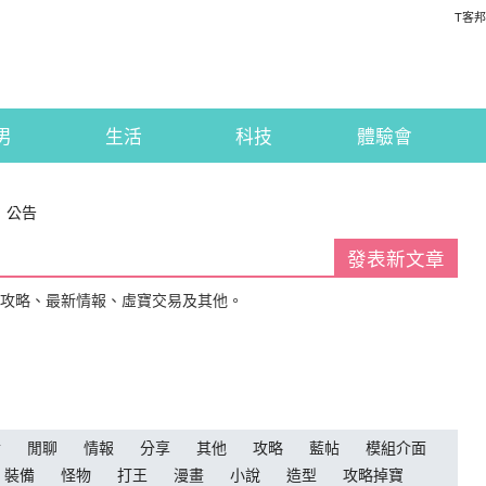
T客邦
男
生活
科技
體驗會
：公告
發表新文章
戲攻略、最新情報、虛寶交易及其他。
論
閒聊
情報
分享
其他
攻略
藍帖
模組介面
裝備
怪物
打王
漫畫
小說
造型
攻略掉寶