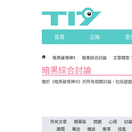
首頁
正妹
型
/
暗黑破壞神3
/
暗黑綜合討論
/
文章類型
暗黑綜合討論
關於《暗黑破壞神III》的所有相關討論，包括遊
所有文章
精華區
問題
心得
討
趣聞
專訪
雜談
衝等
技能