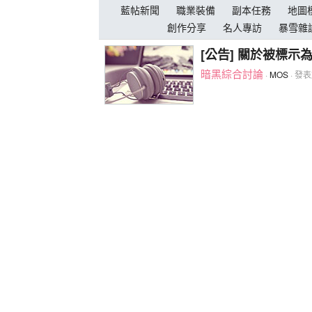
藍帖新聞
職業裝備
副本任務
地圖
創作分享
名人專訪
暴雪雜
[公告] 關於被標示
暗黑綜合討論
·
MOS
· 發表於