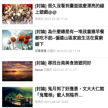
[討論] 很久沒看到畫面這麼漂亮的線
上遊戲@@
發表於 2013-07-22 11:31
[討論] 為什麼總是有一堆孩童連早餐
都吃不起--偏遠山區家庭生活在貧窮
線下
可青青青
回覆於 2013-07-23 11:16
[討論] 尋找台南美食旅遊同好
ilance
回覆於 2013-07-27 11:17
[討論] 鬼月到了好應景，文大大仁館
「鬼電梯」載人到陰界…
發表於 2013-08-09 16:09