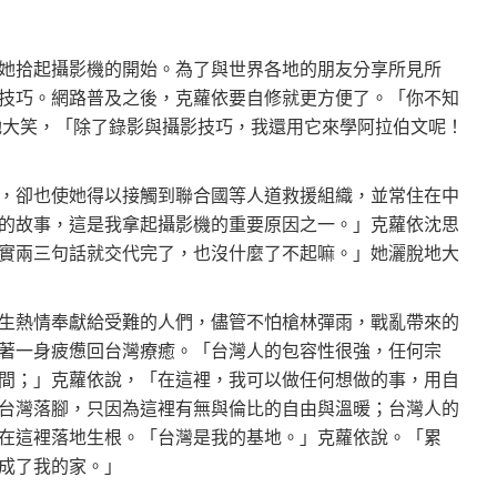
她拾起攝影機的開始。為了與世界各地的朋友分享所見所
技巧。網路普及之後，克蘿依要自修就更方便了。「你不知
東西！」她大笑，「除了錄影與攝影技巧，我還用它來學阿拉伯文呢！
，卻也使她得以接觸到聯合國等人道救援組織，並常住在中
的故事，這是我拿起攝影機的重要原因之一。」克蘿依沈思
實兩三句話就交代完了，也沒什麼了不起嘛。」她灑脫地大
生熱情奉獻給受難的人們，儘管不怕槍林彈雨，戰亂帶來的
著一身疲憊回台灣療癒。「台灣人的包容性很強，任何宗
間；」克蘿依說，「在這裡，我可以做任何想做的事，用自
台灣落腳，只因為這裡有無與倫比的自由與溫暖；台灣人的
在這裡落地生根。「台灣是我的基地。」克蘿依說。「累
成了我的家。」