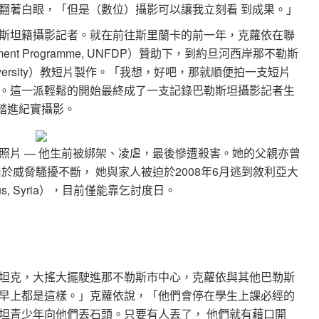
翻著白眼，「但是（數位）攝影可以讓我立刻看 到成果。」
斯坦籍攝影記者。就在前往斯里蘭卡的前一年，克蘿依在聯
lopment Programme, UNFDP）贊助下，到約旦河西岸那不勒斯
ar University）教短片製作。「我想，好吧，那就順便拍一支短片
。這一派輕鬆的開始最終成了一支記錄巴勒斯坦攝影記者生
也使她踏進紀實攝影。
照片 — 他生前被綁架、凌虐，最後慘遭殺害。她的父親亦曾
威脅騷擾不斷， 她與家人被迫於2008年6月逃到敘利亞大
us, Syria），目前僅能靠乞討度日。
坦克，大搖大擺駛進那不勒斯市中心，克蘿依與其他巴勒斯
早上都是這樣。」克蘿依說，「他們會停在學生上課必經的
坦青少年向他們丟石頭。只要有人丟了， 他們就有藉口開