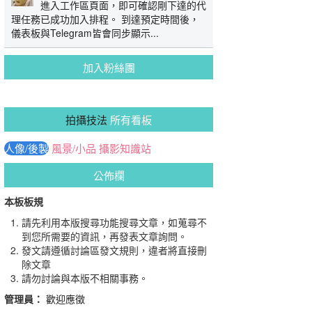
進入工作區頁面，即可確認剛下達的代
理任務已成功加入排程。 到達預定時間後，
儀表板與Telegram皆會同步顯示...
加入粉絲團
拍攝技法
所有看板
人像/後製
風景/小品
攝影知識站
公佈欄
本板板規
請先利用本版搜尋功能搜尋文章，如蒐尋不
到您所需要的資訊，再發表文章詢問。
發文請遵循討論區發文規則，違者將直接刪
除文章
請勿討論與本版不相關事務。
管理員：
歡迎應徵