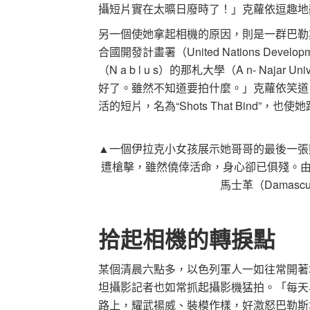
攝短片實在太曠日廢時了！」克蘿依逗趣地
另一個使她拿起相機的原因，則是一群巴勒
合國開發計畫署（United Nations Deve
（N a b l u s）的那札大學（A n- Naj
好了。雖然不知道要拍什麼。」克蘿依笑道
活的短片，名為“Shots That Bind”，
▲一個伊拉克小女孩展示她哥哥的最後一張
遭槍擊，雖然僥倖活命，身心卻已俱殘。由於
馬士革（Damasc
拾起相機的轉捩點
某個清晨六點多，以色列軍人一如往常開著
坦攝影記者也如常抓起攝影機猛拍。「每天
路上，耀武揚威、裝模作樣，好激怒巴勒斯