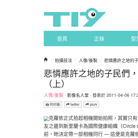
首頁
正妹
型
/
拍攝技法
/
人像/後製
/
悲憐應許之地的子民
悲憐應許之地的子民們，戰地
（上）
人像/後製
·
影像名人堂
· 發表於 2011-04-06 17:2
列印版
twitter
plurk
克蘿依正式拾起相機開始拍照，其實只有
友之邀到斯里蘭卡為國際健康組織（Circle of 
前，她決定帶一部相機同行 — 這便是克