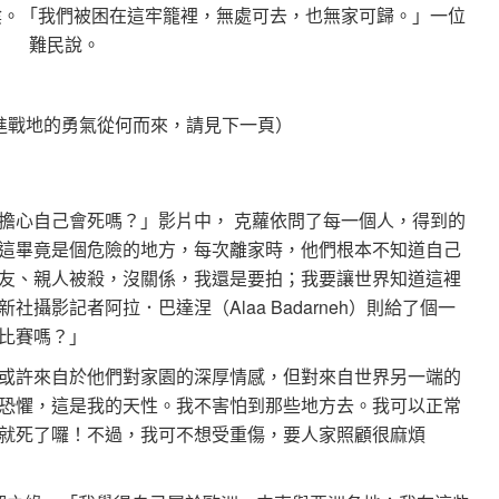
陰。「我們被困在這牢籠裡，無處可去，也無家可歸。」一位
難民說。
co踏進戰地的勇氣從何而來，請見下一頁）
擔心自己會死嗎？」影片中， 克蘿依問了每一個人，得到的
這畢竟是個危險的地方，每次離家時，他們根本不知道自己
友、親人被殺，沒關係，我還是要拍；我要讓世界知道這裡
攝影記者阿拉．巴達涅（Alaa Badarneh）則給了個一
比賽嗎？」
或許來自於他們對家園的深厚情感，但對來自世界另一端的
恐懼，這是我的天性。我不害怕到那些地方去。我可以正常
就死了囉！不過，我可不想受重傷，要人家照顧很麻煩