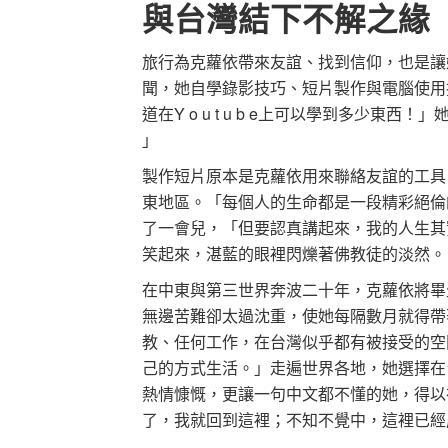
與台灣結下不解之緣
旅行為克蘿依帶來友誼、找到信仰，也是讓
聞，她自學錄影技巧、短片製作與電腦使用
道在Y o u t u b e上可以學到多少
」
製作短片原本是克蘿依用來聯絡友誼的工具
東地區。「每個人的生命都是一段精彩絕倫
了一會兒，「但要認真講起來，我的人生其
笑起來，湛藍的眼裡閃爍著佛教徒的淡然。
在中東與第三世界奔波二十年，克蘿依將畢
無邊苦難卻太過沈重，使她每隔數月就得帶
教、任何工作，在台灣似乎都有被接受的空
己的方式生活。」走遍世界各地，她選擇在
熱情慷慨，更讓一句中文都不懂的她，得以
了，我就回到這裡；不知不覺中，這裡已經