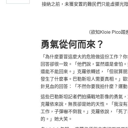
接納之前，未獲安置的難民們只能虛擲光
（欲知Kloie Pi
勇氣從何而來？
「為什麼要冒這麼大的危險做這份工作？你
回答卻很一致。「他們說，當然還是會怕。
還能不能回來。」克蘿依轉述，「但就算朋
發生了什麼事。巴勒斯坦人需要真相。」歐新社
針見血的回答：「不然你要我拍什麼？運動
這些巴勒斯坦記者們拍攝戰地影像的勇氣，
克蘿依來說，無畏卻是她的天性。「我沒有
工作，子彈嚇不倒我。」克蘿依說，「死了
的。」她大笑。