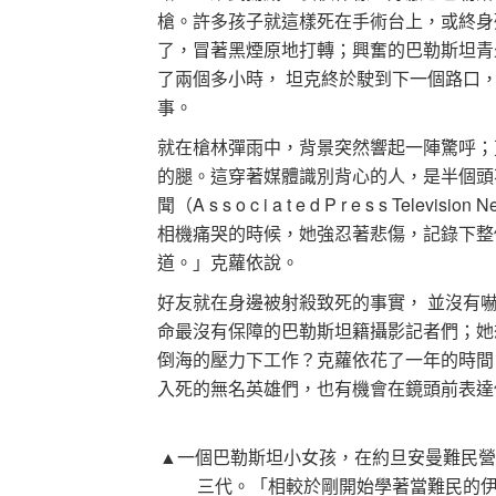
槍。許多孩子就這樣死在手術台上，或終身
了，冒著黑煙原地打轉；興奮的巴勒斯坦青
了兩個多小時， 坦克終於駛到下一個路口
事。
就在槍林彈雨中，背景突然響起一陣驚呼；
的腿。這穿著媒體識別背心的人，是半個頭不見了的納吉
聞（A s s o c i a t e d P r e s s
相機痛哭的時候，她強忍著悲傷，記錄下整
道。」克蘿依說。
好友就在身邊被射殺致死的事實， 並沒有
命最沒有保障的巴勒斯坦籍攝影記者們；她
倒海的壓力下工作？克蘿依花了一年的時間
入死的無名英雄們，也有機會在鏡頭前表達
▲一個巴勒斯坦小女孩，在約旦安曼難民營
三代。「相較於剛開始學著當難民的