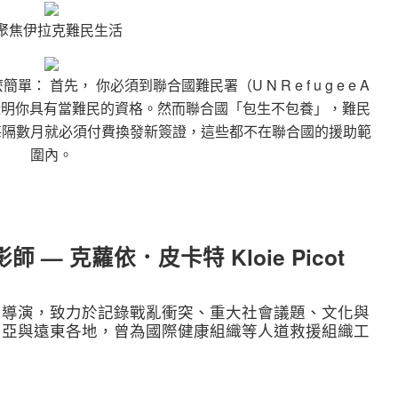
聚焦伊拉克難民生活
首先， 你必須到聯合國難民署（U N R e f u g e e A
一紙難民證，證明你具有當難民的資格。然而聯合國「包生不包養」，難民
每隔數月就必須付費換發新簽證，這些都不在聯合國的援助範
圍內。
師 — 克蘿依．皮卡特 Kloie Picot
片導演，致力於記錄戰亂衝突、重大社會議題、文化與
中亞與遠東各地，曾為國際健康組織等人道救援組織工
。