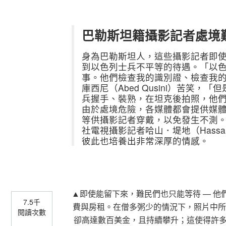
巴勒斯坦籍攝影記者處境
身為巴勒斯坦人，這些攝影記者即
到以色列士兵不平等的待遇。「以
事。他們檢查我的識別證、檢查我
庫西尼（Abed Qusini）苦笑
兵握手、裝熟，在坦克後拍照，他
由於處境危險，各媒體都會提供媒
等供攝影記者穿戴，以免發生不測。
社電視攝影記者哈山．堤地（Hassa
彼此也培養出非常深厚的情感。
▲即使能留下來，難民們也只能等待 — 
7.5千
費與房租。在僧多粥少的情況下，照片中所
閱讀次數
卻高達數百美金，且持續攀升；這使得許