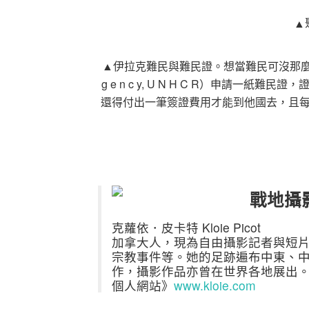
▲
▲伊拉克難民與難民證。想當難民可沒那麼簡單： 
g e n c y, U N H C R）申請
還得付出一筆簽證費用才能到他國去，且
戰地攝影
克蘿依．皮卡特 Kloie Picot
加拿大人，現為自由攝影記者與短
宗教事件等。她的足跡遍布中東、
作，攝影作品亦曾在世界各地展出
個人網站》
www.kloie.com