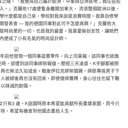
下了不解之緣。「我覺得自己屬於歐洲、中東與亞洲各地；我在這些
入。」克蘿依17歲便隻身離開加拿大， 流浪整個歐洲以後，
學什麼都是自己來，學校對我來說是浪費時間。我靠自修學
開發表會 — 我的德國同事對此可不怎麼高興！」克蘿依大
是時尚業的一切，也是我的最愛。我喜愛裝扮女性，讓她們
內便成了小有名氣的時尚設計師。
幾年前他發現一個同事盜賣零件，向上司稟報，該同事也逃逸
克時，卻遭到該同事綁架報復。歷經三天凌虐，K手腳都被照
，再也無法久站或坐。戰後伊拉克綁架猖獗，綁匪專挑男子下
多人被綁後再也沒有回來，即使僥倖獲釋，身心往往也留下難
以抹滅的創傷。
，么女只有3 歲。K返國時原本希望能貢獻所長重建家園，而今只
等待，希望有機會到他國去重拾人生。