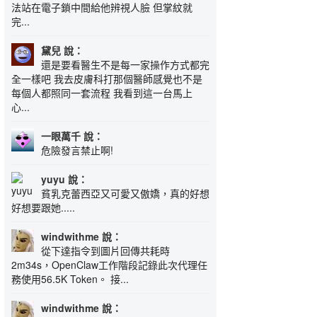
法站在電子鎖中間給他辨視人臉 但掌紋就
完...
黛兒 說：
還是要看醫生不是每一家操作方式都完
全一樣吧 我去皮膚科打那個醫師感覺也不是
每個人都照同一套流程 我看到這一台馬上
心...
一眼萬千 說：
危險發言禁止啊!
yuyu 說：
貧乳克蕾西亞又可愛又傲嬌，真的好想
好想要跟她.....
windwithme 說：
從下達指令到圖片回傳共耗時
2m34s，OpenClaw工作階段記錄此次代理任
務使用56.5K Token。 接...
windwithme 說：