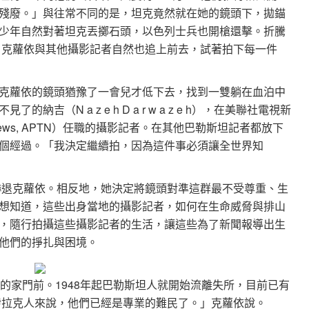
殘廢。」與往常不同的是，坦克竟然就在她的鏡頭下，拋錨
少年自然對著坦克丟擲石頭，以色列士兵也開槍還擊。折騰
，克蘿依與其他攝影記者自然也追上前去，試著拍下每一件
克蘿依的鏡頭猶豫了一會兒才低下去，找到一雙躺在血泊中
（N a z e h D a r w a z e h），在美聯社電視新
 Television News, APTN）任職的攝影記者。在其他巴勒斯坦記者都放下
個經過。「我決定繼續拍，因為這件事必須讓全世界知
嚇退克蘿依。相反地，她決定將鏡頭對準這群最不受尊重、生
想知道，這些出身當地的攝影記者，如何在生命威脅與排山
，隨行拍攝這些攝影記者的生活，讓這些為了新聞報導出生
他們的掙扎與困境。
的家門前。1948年起巴勒斯坦人就開始流離失所，目前已有
伊拉克人來說，他們已經是專業的難民了。」克蘿依說。