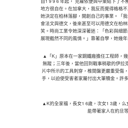
自1 9 9 6 年起， 克蘿依便與中東結
地方很自在。在加拿大，我反而覺得格格不
她決定在柏林落腳，開創自己的事業。「我
會法文與德文，後來甚至可以用德文在柏林
笑。時尚工業令她深深著迷：「色彩與細節
展現截然不同的風情。」靠著自學，她幾年
▲「K」原本在一家鋼鐵廠擔任工程師，
無蹤；三年後，當他回到戰事稍歇的伊拉
片中所示的工具刺穿，椎間盤更嚴重受傷
手，以迫使受害者家屬付出大筆贖金。許
▲K的全家福，長女1 6歲，次女1 3歲
能帶著家人在約旦