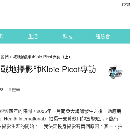
T客邦
男
生活
科技
體驗會
們，戰地攝影師Kloie Picot專訪（上）
攝影師Kloie Picot專訪
8 · ·
檢舉
短短四年的時間。2005年一月南亞大海嘯發生之後，她應朋
Health International）拍攝一支募款用的宣導短片。臨行
蘿依攝影生涯的開始。「我決定投身攝影有兩個原因。其一，拍