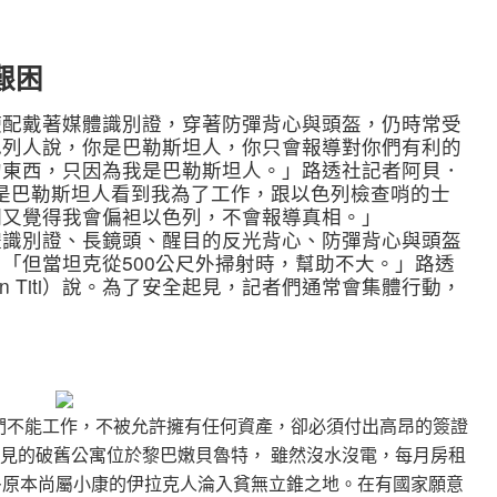
艱困
使配戴著媒體識別證，穿著防彈背心與頭盔，仍時常受
色列人說，你是巴勒斯坦人，你只會報導對你們有利的
的東西，只因為我是巴勒斯坦人。」路透社記者阿貝．
，「但是巴勒斯坦人看到我為了工作，跟以色列檢查哨的士
們又覺得我會偏袒以色列，不會報導真相。」
體識別證、長鏡頭、醒目的反光背心、防彈背心與頭盔
「但當坦克從500公尺外掃射時，幫助不大。」路透
n Titi）說。為了安全起見，記者們通常會集體行動，
他們不能工作，不被允許擁有任何資產，卻必須付出高昂的簽證
見的破舊公寓位於黎巴嫩貝魯特， 雖然沒水沒電，每月房租
多原本尚屬小康的伊拉克人淪入貧無立錐之地。在有國家願意