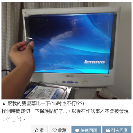
▲ 跟我的雙螢幕比一下(15吋也不行!??)
找個時間裁切一下保護貼好了...，以後在作啥事才不會被發現
╮(╯_╰)╭
讚
收藏
快速回應
引言回應