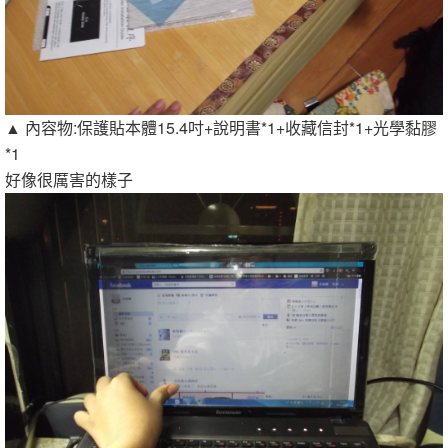
▲ 內容物:保護貼本體15.4吋+說明書*1+收藏信封*1+光學黏膠
*1
好像很厲害的樣子