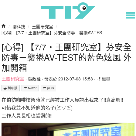
/
聊科技
/
王團研究室
/
[心得] 【7/7‧王團研究室】芬安全防毒－襲捲AV-TES...
[心得] 【7/7‧王團研究室】芬安全
防毒－襲捲AV-TEST的藍色炫風 外
加開箱
王團研究室
·
吳政融
· 發表於 2012-07-08 15:58 · ·
檢舉
列印版
twitter
plurk
在伯彷咖啡樓架時就已經被工作人員認出我來了!!真高興!!
可惜我並不知道他的名子(≧▽≦)
工作人員長相也超讚的!!