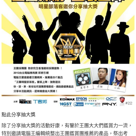
點此分享抽大獎
除了分享抽大獎的活動好康，有鑒於王團大大們鑑賞力一流，
特別邀請電腦王編輯統整出王團鑑賞團推薦的產品，祭出考