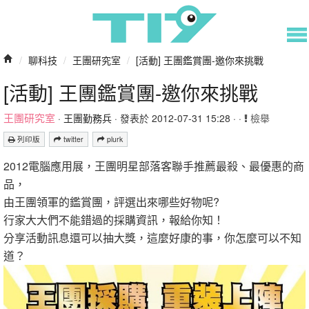
/
聊科技
/
王團研究室
/
[活動] 王團鑑賞團-邀你來挑戰
[活動] 王團鑑賞團-邀你來挑戰
王團研究室
·
王團勤務兵
· 發表於 2012-07-31 15:28 · ·
檢舉
列印版
twitter
plurk
2012電腦應用展，王團明星部落客聯手推薦最殺、最優惠的商
品，
由王團領軍的鑑賞團，評選出來哪些好物呢?
行家大大們不能錯過的採購資訊，報給你知！
分享活動訊息還可以抽大獎，這麼好康的事，你怎麼可以不知
道？