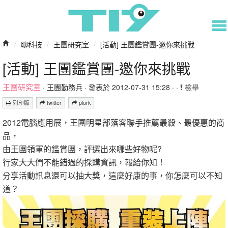
/
聊科技
/
王團研究室
/
[活動] 王團鑑賞團-邀你來挑戰
[活動] 王團鑑賞團-邀你來挑戰
王團研究室
·
王團勤務兵
· 發表於 2012-07-31 15:28 · ·
檢舉
列印版
twitter
plurk
2012電腦應用展，王團明星部落客聯手推薦最殺、最優惠的商
品，
由王團領軍的鑑賞團，評選出來哪些好物呢?
行家大大們不能錯過的採購資訊，報給你知！
分享活動訊息還可以抽大獎，這麼好康的事，你怎麼可以不知
道？