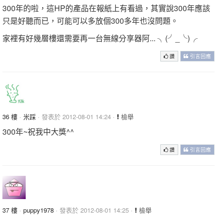
300年的啦，這HP的產品在報紙上有看過，其實說300年應該
只是好聽而已，可能可以多放個300多年也沒問題。
家裡有好幾層樓還需要再一台無線分享器阿... ╮(╯_╰)╭
讚
引言回應
36 樓
·
米踩
· 發表於 2012-08-01 14:24 ·
檢舉
300年~祝我中大獎^^
讚
引言回應
37 樓
·
puppy1978
· 發表於 2012-08-01 14:25 ·
檢舉