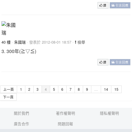
讚
引言回應
40 樓
·
朱國瑞
· 發表於 2012-08-01 18:57 ·
檢舉
3. 300年(≧▽≦)
讚
引言回應
上一頁
1
2
3
4
5
6
7
8
9
…
14
15
下一頁
關於我們
著作權聲明
隱私權聲明
廣告合作
問題回報