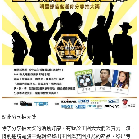
點此分享抽大獎
除了分享抽大獎的活動好康，有鑒於王團大大們鑑賞力一流，
特別邀請電腦王編輯統整出王團鑑賞團推薦的產品，祭出考