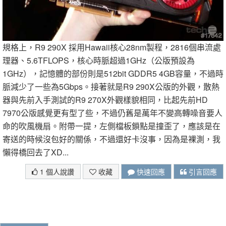
規格上，R9 290X 採用Hawaii核心28nm製程，2816個串流處
理器、5.6TFLOPS，核心時脈超過1GHz（公版預設為
1GHz），記憶體的部份則是512bit GDDR5 4GB容量，不過時
脈減少了一些為5Gbps。接著就是R9 290X公版的外觀，散熱
器與先前入手測試的R9 270X外觀樣貌相同，比起先前HD
7970公版感覺更有型了些，不過仍舊是萬年不變高轉噪音要人
命的吹風機扇。附帶一提，左側檔板鎖點是撞歪了，應該是在
寄送的時候沒包好的關係，不過還好卡沒事，因為是裸測，我
懶得橋回去了XD...
1 個人說讚
收藏
快速回應
引言回應