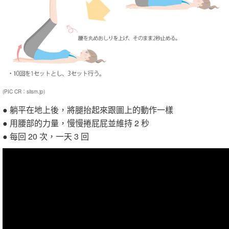
(PIC CR：slism.jp)
● 躺平在地上後，將腿抬起來跟圖上的動作一樣
● 用腰部的力量，慢慢捲屁屁並維持 2 秒
● 每回 20 次，一天 3 回