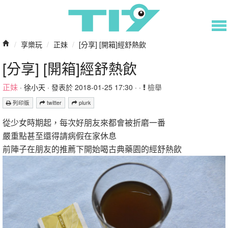
/
享樂玩
/
正妹
/
[分享] [開箱]經舒熱飲
[分享] [開箱]經舒熱飲
正妹
·
徐小天
· 發表於 2018-01-25 17:30 · ·
檢舉
列印版
twitter
plurk
從少女時期起，每次好朋友來都會被折磨一番
嚴重點甚至還得請病假在家休息
前陣子在朋友的推薦下開始喝古典藥園的經舒熱飲