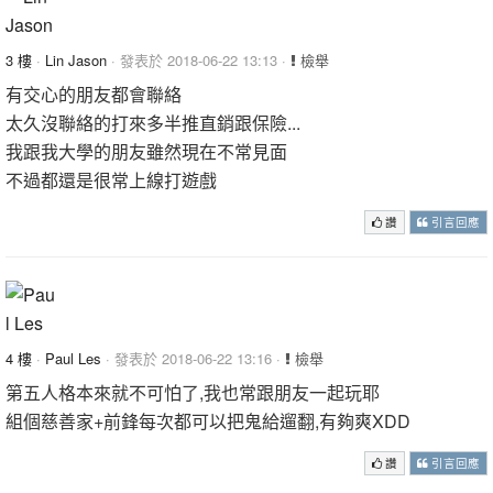
3 樓
·
Lin Jason
· 發表於 2018-06-22 13:13 ·
檢舉
有交心的朋友都會聯絡
太久沒聯絡的打來多半推直銷跟保險...
我跟我大學的朋友雖然現在不常見面
不過都還是很常上線打遊戲
讚
引言回應
4 樓
·
Paul Les
· 發表於 2018-06-22 13:16 ·
檢舉
第五人格本來就不可怕了,我也常跟朋友一起玩耶
組個慈善家+前鋒每次都可以把鬼給遛翻,有夠爽XDD
讚
引言回應