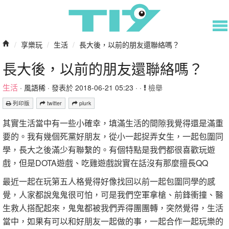
/
享樂玩
/
生活
/
長大後，以前的朋友還聯絡嗎？
長大後，以前的朋友還聯絡嗎？
生活
·
風語稀
· 發表於 2018-06-21 05:23 · ·
檢舉
列印版
twitter
plurk
其實生活當中有一些小確幸，填滿生活的間隙我覺得還是滿重
要的。我有幾個死黨好朋友，從小一起捉弄女生，一起包圍同
學，長大之後滿少有聯繫的。有個特點是我們都很喜歡玩遊
戲，但是DOTA遊戲、吃雞遊戲說實在話沒有那麼擅長QQ
最近一起在玩第五人格覺得好像找回以前一起包圍同學的感
覺，人家都說鬼鬼很可怕，可是我們空軍拿槍、前鋒衝撞、醫
生救人搭配起來，鬼鬼都被我們弄得團團轉，突然覺得，生活
當中，如果有可以和好朋友一起做的事，一起合作一起玩樂的