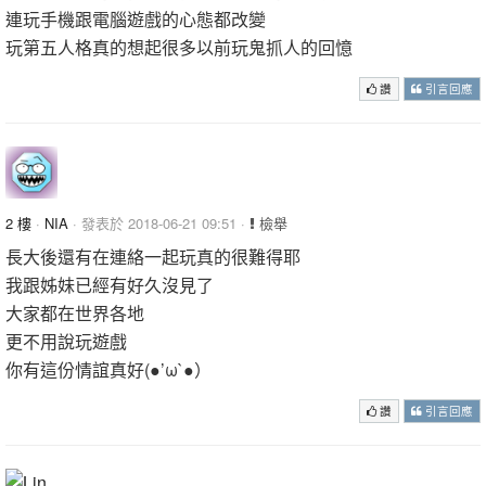
連玩手機跟電腦遊戲的心態都改變
玩第五人格真的想起很多以前玩鬼抓人的回憶
讚
引言回應
2 樓
·
NIA
· 發表於 2018-06-21 09:51 ·
檢舉
長大後還有在連絡一起玩真的很難得耶
我跟姊妹已經有好久沒見了
大家都在世界各地
更不用說玩遊戲
你有這份情誼真好(●’ω`●）
讚
引言回應