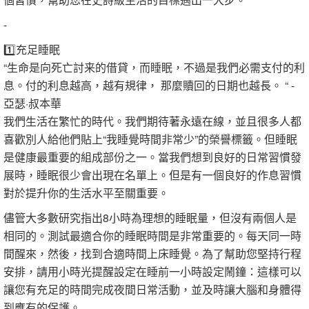
-
1️⃣充足睡眠
“生命是向死亡討来的借貸，而睡眠，不過是我們必需支付的利
息。付的利息越高，越有規律， 那麼贖回的日期也越長。 “ -
亞瑟·叔本華
我們生活在繁忙的時代。我們期待著永遠在線，並且很多人都
喜歡別人給他們貼上“我睡覺時間非常少”的榮譽標籤。但睡眠
是健康最重要的組成部份之一。當我們想到良好的日常習慣發
展時，睡眠很少會出現在名單上。但是有一個良好的作息習慣
對於提升你的生活水平至關重要。
儘管大多數研究指出8小時為理想的睡眠量，但沒有兩個人是
相同的。測試最適合你的睡眠時間是非常重要的。每天同一時
間醒來，然後，找到合適時間上床睡覺。為了幫助您堅持行程
安排，請用小時光提醒設定在睡前一小時設定鬧鐘：這樣可以
讓您有充足的時間完成夜間日常活動，並及時讓大腦和身體得
到應有的保護。