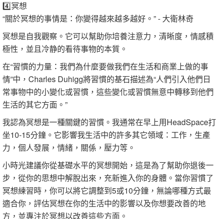
4️⃣冥想
“關於冥想的事情是：你變得越來越多越好。” - 大衛林奇
冥想是自我觀察。它可以幫助你培養注意力，清晰度，情感積
極性，並且冷静的看待事物的本質。
在“習慣的力量：我們為什麼要做我們在生活和商業上做的事
情”中，Charles Duhigg將習慣的基石描述為“人們引入他們日
常事物中的小變化或習慣，這些變化或習慣無意中轉移到他們
生活的其它方面。”
我認為冥想是一種關鍵的習慣。我通常在早上用HeadSpace打
坐10-15分鐘。它影響我生活中的許多其它領域：工作，生產
力，個人發展，情緒，關係，壓力等。
小時光建議你從基礎水平的冥想開始，這是為了幫助你退後一
步，從你的思想中解脫出來，充新進入你的身體。當你習慣了
冥想練習時，你可以將它調整到5或10分鐘，無論哪種方式最
適合你，評估冥想在你的生活中的影響以及你想要改善的地
方，並專注於冥想以改善這些方面。