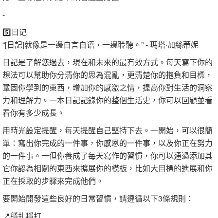
-
5️⃣日记
“[日記]就像是一邊自言自语，一邊聆聽。” - 瑪塔·加絲蒂妮
日記是了解您過去，現在和未來的最有效方式。每天寫下你的
想法可以幫助你分清你的思為混亂，更清楚你的抱負和目標，
鞏固你學到的東西，增加你的感激之情，提高你對生活的洞察
力和理解力。一本日記記錄你的整個生活史，你可以回顧並看
看你有多少成長。
用時光設定提醒，每天提醒自己堅持下去。一開始，可以很簡
單：寫出你完成的一件事，你感恩的一件事，以及你正在努力
的一件事。一但你養成了每天寫作的習慣，你可以通過添加其
它你認為相關的東西來擴展你的模板，比如大目標的進展和你
正在採取的步驟來完成他們。
要開始開發這些良好的日常習慣，請遵循以下3條規則：
📍穩扎穩打