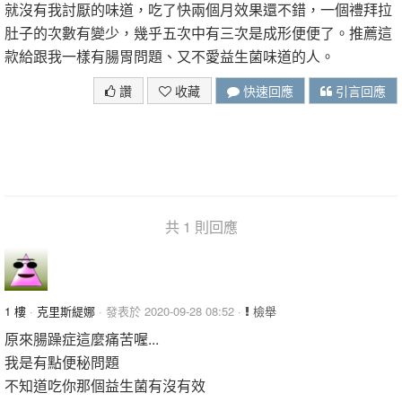
就沒有我討厭的味道，吃了快兩個月效果還不錯，一個禮拜拉
肚子的次數有變少，幾乎五次中有三次是成形便便了。推薦這
款給跟我一樣有腸胃問題、又不愛益生菌味道的人。
讚
收藏
快速回應
引言回應
共 1 則回應
1 樓
·
克里斯緹娜
· 發表於 2020-09-28 08:52 ·
檢舉
原來腸躁症這麼痛苦喔...
我是有點便秘問題
不知道吃你那個益生菌有沒有效