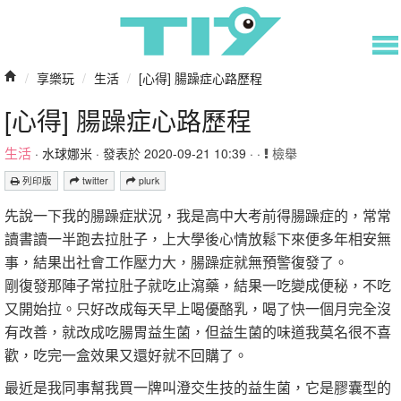
/
享樂玩
/
生活
/
[心得] 腸躁症心路歷程
[心得] 腸躁症心路歷程
生活
·
水球娜米
· 發表於 2020-09-21 10:39 · ·
檢舉
列印版
twitter
plurk
先說一下我的腸躁症狀況，我是高中大考前得腸躁症的，常常
讀書讀一半跑去拉肚子，上大學後心情放鬆下來便多年相安無
事，結果出社會工作壓力大，腸躁症就無預警復發了。
剛復發那陣子常拉肚子就吃止瀉藥，結果一吃變成便秘，不吃
又開始拉。只好改成每天早上喝優酪乳，喝了快一個月完全沒
有改善，就改成吃腸胃益生菌，但益生菌的味道我莫名很不喜
歡，吃完一盒效果又還好就不回購了。
最近是我同事幫我買一牌叫澄交生技的益生菌，它是膠囊型的