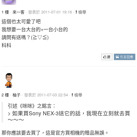
1 樓
·
來一客
· 發表於 2011-07-01 19:16 ·
檢舉
這個也太可愛了吧
我想要一台大台的+一台小台的
請問有送嗎？(≧▽≦)
科科
讚
引言回應
2 樓
·
柚子
· 發表於 2011-07-03 22:54 ·
檢舉
引述《咪咪》之銘言：
> 如果買Sony NEX-3送它的話，我現在立刻就去買
～～～
那你應該要去買了，這是官方買相機的贈品無誤。