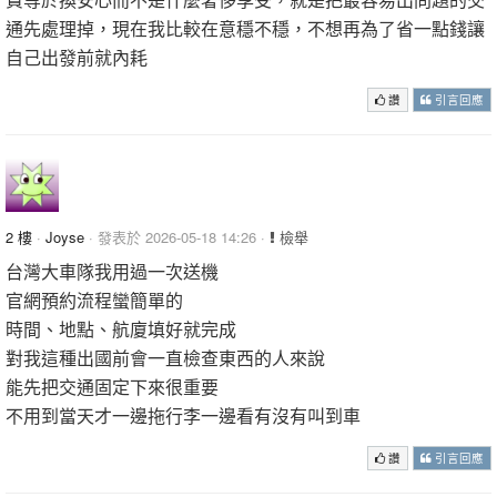
通先處理掉，現在我比較在意穩不穩，不想再為了省一點錢讓
自己出發前就內耗
讚
引言回應
2 樓
·
Joyse
· 發表於 2026-05-18 14:26 ·
檢舉
台灣大車隊我用過一次送機
官網預約流程蠻簡單的
時間、地點、航廈填好就完成
對我這種出國前會一直檢查東西的人來說
能先把交通固定下來很重要
不用到當天才一邊拖行李一邊看有沒有叫到車
讚
引言回應