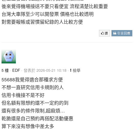
後來覺得機場接送不要只看便宜 流程清楚比較重要
台灣大車隊至少可以開發票 價格也比較透明
對需要報帳或習慣留紀錄的人比較方便
讚
引言回應
5 樓
·
EDF
· 發表於 2026-05-21 10:18 ·
檢舉
55688我覺得適合那種求方便
不想一直研究信用卡規則的人
信用卡機接不是不好
但名額有限想約還不一定約的到
還有很多的條件限制,超麻煩…
乾脆還是自己預約再搭配活動優惠
算下來沒有想像中差太多