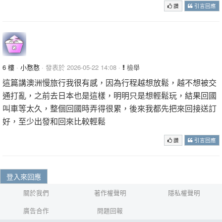
讚
引言回應
6 樓
·
小愗愗
· 發表於 2026-05-22 14:08 ·
檢舉
這篇講澳洲慢旅行我很有感，因為行程越想放鬆，越不想被交
通打亂，之前去日本也是這樣，明明只是想輕鬆玩，結果回國
叫車等太久，整個回國時弄得很累，後來我都先把來回接送訂
好，至少出發和回來比較輕鬆
讚
引言回應
登入來回應
關於我們
著作權聲明
隱私權聲明
廣告合作
問題回報