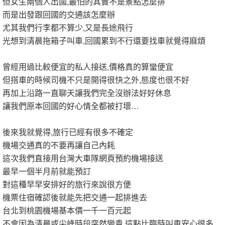
但女生兩個人出國,最怕的其實不是景點怎麼排
而是出發跟回國的交通該怎麼辦
尤其我們行李都不算少,又是長途飛行
光想到清晨拖箱子叫車,回國累到不行還要找車就覺得麻煩
曾經用過比較便宜的私人接送,價格真的算蠻便宜
但搭車的時候司機不只是開得很快之外,態度也很不好
再加上沿路一直聊天讓我們完全沒辦法好好休息
讓我們原本回國的好心情全都被打壞…
後來我就覺得,旅行已經有很多不確定
機場交通真的不要再讓自己內耗
這次我們直接用台灣大車隊網頁預約機場接送
最早一個半月前就能預訂
對這種早早安排好的旅行來說很方便
機票住宿確認後就能先把交通一起排進去
台北到桃園機場基本價一千一百元起
不會因為清晨或尖峰時段突然變貴,這點比臨時叫車安心很多