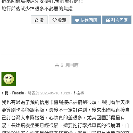
把來回機場接送先安排好,預約流程簡化
旅行前後就少掉很多不必要的焦慮
讚
收藏
快速回應
引言回應
共 6 則回應
1 樓
·
Residu
· 發表於 2026-05-18 13:23 ·
檢舉
我也有過為了預約信用卡機場接送被搞到很煩，規則看半天還
要算刷卡金額跟名額，最後不一定訂得到，後來出國就直接自
己訂台灣大車隊接送，心情真的差很多，尤其回國那段最有
感，長途飛機坐完已經很累，還要拖行李找車真的很崩潰，自
費等於換安心而不是什麼奢侈享受，就是把最容易出問題的交