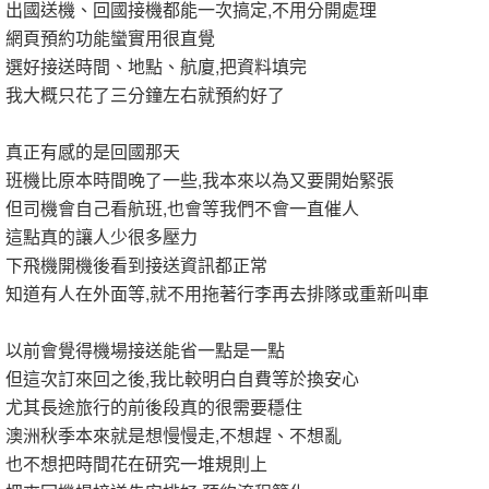
出國送機、回國接機都能一次搞定,不用分開處理
網頁預約功能蠻實用很直覺
選好接送時間、地點、航廈,把資料填完
我大概只花了三分鐘左右就預約好了
真正有感的是回國那天
班機比原本時間晚了一些,我本來以為又要開始緊張
但司機會自己看航班,也會等我們不會一直催人
這點真的讓人少很多壓力
下飛機開機後看到接送資訊都正常
知道有人在外面等,就不用拖著行李再去排隊或重新叫車
以前會覺得機場接送能省一點是一點
但這次訂來回之後,我比較明白自費等於換安心
尤其長途旅行的前後段真的很需要穩住
澳洲秋季本來就是想慢慢走,不想趕、不想亂
也不想把時間花在研究一堆規則上