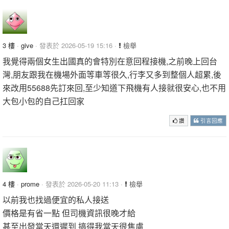
3 樓
·
give
· 發表於 2026-05-19 15:16 ·
檢舉
我覺得兩個女生出國真的會特別在意回程接機,之前晚上回台
灣,朋友跟我在機場外面等車等很久,行李又多到整個人超累,後
來改用55688先訂來回,至少知道下飛機有人接就很安心,也不用
大包小包的自己扛回家
讚
引言回應
4 樓
·
prome
· 發表於 2026-05-20 11:13 ·
檢舉
以前我也找過便宜的私人接送
價格是有省一點 但司機資訊很晚才給
甚至出發當天還遲到 搞得我當天很焦慮