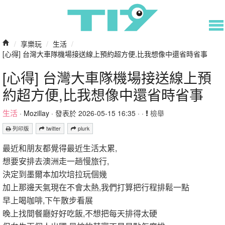
/
享樂玩
/
生活
/
[心得] 台灣大車隊機場接送線上預約超方便,比我想像中還省時省事
[心得] 台灣大車隊機場接送線上預
約超方便,比我想像中還省時省事
生活
·
Mozillay
· 發表於 2026-05-15 16:35 · ·
檢舉
列印版
twitter
plurk
最近和朋友都覺得最近生活太累,
想要安排去澳洲走一趟慢旅行,
決定到墨爾本加坎培拉玩個幾
加上那邊天氣現在不會太熱,我們打算把行程排鬆一點
早上喝咖啡,下午散步看展
晚上找間餐廳好好吃飯,不想把每天排得太硬