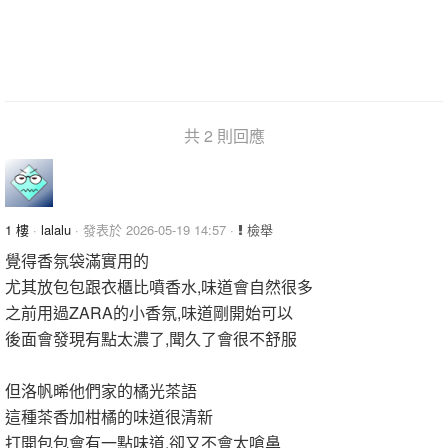
共 2 則回應
1 樓
·
lalalu
· 發表於 2026-05-19 14:57 ·
檢舉
覺得香氛袋滿實用的
尤其放包包跟衣櫃比噴香水,味道會自然很多
之前用過ZARA的小香氛,味道剛開始可以
後面會發現有點太濃了,聞久了會很不舒服
但洛帆晞他們家的橘光茶語
這種茶香加柑橘的味道很清新
打開包包會有一點味道,卻又不會太嗆鼻