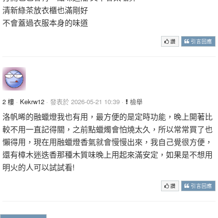
清新綠茶放衣櫃也滿剛好
不會蓋過衣服本身的味道
讚
引言回應
2 樓
·
Kekrw12
· 發表於 2026-05-21 10:39 ·
檢舉
洛帆晞的融蠟燈我也有用，最方便的是定時功能，晚上開著比
較不用一直記得關，之前點蠟燭會怕燒太久，所以常常買了也
懶得用，現在用融蠟燈香氣就會慢慢出來，我自己覺很方便，
還有樟木迷迭香那種木質味晚上用起來滿安定，如果是不想用
明火的人可以試試看!
讚
引言回應