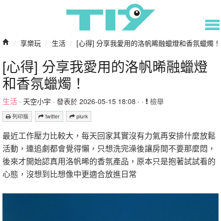
/
享樂玩
/
生活
/
[心得] 分享我愛用的洛帆晞融蠟燈和香氛蠟燭！
[心得] 分享我愛用的洛帆晞融蠟燈
和香氛蠟燭！
生活
·
天空小宇
· 發表於 2026-05-15 18:08 · ·
檢舉
列印版
twitter
plurk
最近工作壓力比較大，每天回家其實沒有力氣再安排什麼放鬆
活動，連追劇都會覺得懶，只想洗完澡後讓房間不要那麼悶，
後來才開始認真用洛帆晞的香氛產品，原本只是抱著試試看的
心態，沒想到比想像中更適合放進日常