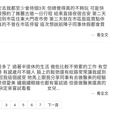
次去我都至少會待個3天 但總覺得真的不夠玩 可能快
接預約了錐麓古道一日行程 結束直接夜宿吉安 第二天
回到市區住東大門夜市旁 第三天就在市區逛逛買點伴
真的不曾在市區停留 這次想說前陣子同事休假都會買
看全文
！
多了 過著半退休的生活 做些比較不勞累的工作 有空
時 有感歲月不饒人 臉上的鬆弛還有紋路常常讓我感到
這個感受 她馬上跟我分享同事有去做醫美的經驗
是很愛美 繡眉繡眼線也都有嘗試過 但是做醫美還真的
我決定來嘗試看看 女兒...
看全文
3
4
5
6
7
下一頁