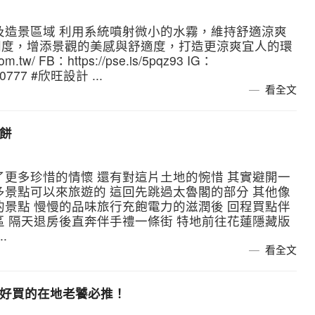
及造景區域 利用系統噴射微小的水霧，維持舒適涼爽
潤度，增添景觀的美感與舒適度，打造更涼爽宜人的環
tw/ FB：https://pse.is/5pqz93 IG：
270777 #欣旺設計 ...
看全文
縣餅
了更多珍惜的情懷 還有對這片土地的惋惜 其實避開一
多景點可以來旅遊的 這回先跳過太魯閣的部分 其他像
的景點 慢慢的品味旅行充飽電力的滋潤後 回程買點伴
區 隔天退房後直奔伴手禮一條街 特地前往花蓮隱藏版
.
看全文
又好買的在地老饕必推！