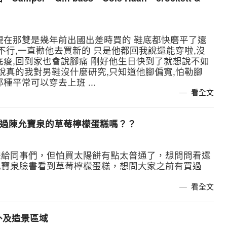
現在那雙是幾年前出國出差時買的 鞋底都快磨平了還
不行,一直勸他去買新的 只是他都回我說還能穿啦,沒
底痠,回到家也會說腳痛 剛好他生日快到了就想說不如
說真的我對男鞋沒什麼研究,只知道他腳偏寬,怕勒腳
平常可以穿去上班 ...
看全文
買過陳允寶泉的草莓檸檬蛋糕嗎？？
禮給同事們，但怕買太陽餅有點太普通了，想問問看還
允寶泉臉書看到草莓檸檬蛋糕，想問大家之前有買過
看全文
外及造景區域