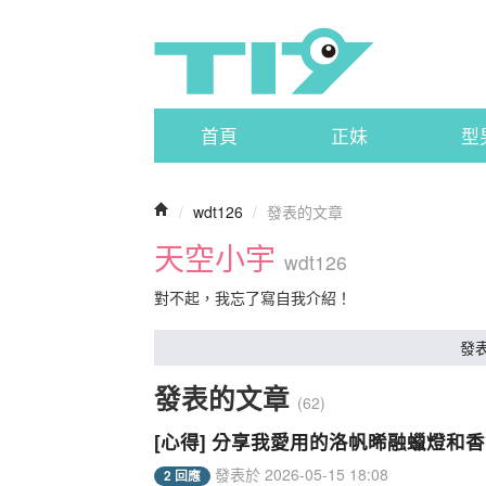
首頁
正妹
型
/
wdt126
/
發表的文章
天空小宇
wdt126
對不起，我忘了寫自我介紹！
發
發表的文章
(62)
[心得] 分享我愛用的洛帆晞融蠟燈和
發表於 2026-05-15 18:08
2 回應