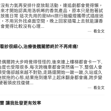
實沒有力氣再安排什麼放鬆活動，連追劇都會覺得懶，
後來才開始認真用洛帆晞的香氛產品，原本只是抱著試
進日常 這次先用的是Mini旅行融蠟燈攜帶式插座迷
便，不用另外找桌面空間，晚上回家插電上去就能讓香
覺得比較沒有心理...
看全文
師看診很細心,治療後髖關節終於不再疼痛!
是偶爾跨大步時覺得怪怪的,後來連上樓梯都會卡一下,
角度也受限很多,每次跨機車都會突然痛一下,整個人會
顯受傷卻越來越不對勁,走路還開始一跛一跛,久站或久
拖就拖的心態,結果拖到連早上起床翻身都會痛,跨步變
著頭皮找復健...
看全文
踩雷 讓我批發更有效率