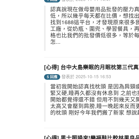
認真說現在做母嬰用品批發的壓力
低，所以幾乎每天都在比價，想找
找到1688這平台，才發現原來很
工廠，從奶瓶、圍兜、學習餐具，
格也比我們的批發價低很多，等於
怎...
[心得] 台中大島樂眠的月眠枕第三代真
發表於 2025-10-15 16:53
5 回應
當初我開始認真找枕頭 是因為肩頸
緊又硬,睡再久都沒有休息到 之前也
開始都覺得還不錯 但用不到幾天又開
太高又會壓到肩膀,睡一晚起來反而
的枕頭 剛好今年我們搬了新家 想說趁
[心得] 男士照過來!樂福鞋比較林果良品、Cam