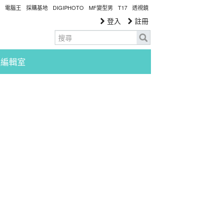
電腦王
採購基地
DIGIPHOTO
MF變型男
T17
透視鏡
登入
註冊
編輯室