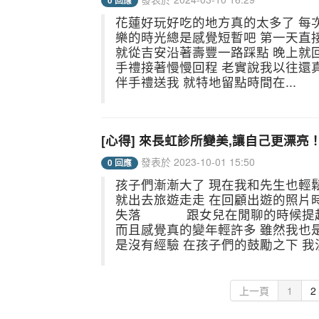
0 回應
花蓮好玩好吃的地方真的太多了 每
樂的時光總是感覺短暫吧 第一天直
就從吉安沿著壽豐一路踩點 晚上就
手禮接著慢慢回程 老實說我以往還
伴手禮送我 就特地留點時間在...
[心得] 來長虹診所變美,讓自己更漂亮
發表於 2023-10-01 15:50
0 回應
孩子們漸漸大了 現在我和先生也輕鬆
就出去旅遊走走 在回顧出遊的照片
失落 跟女兒在閒聊的時候提起我
而且感覺真的變年輕許多 雖然我也
是沒有經驗 在孩子們的鼓勵之下 
上一頁
1
2