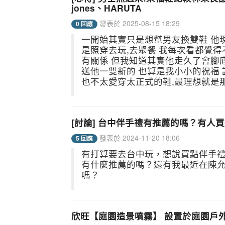
jones、HARUTA
發表於 2025-08-15 18:29
0 回應
一開始其實只是想幫男友換雙鞋 他
是照穿去玩,去聚餐 我每次看都覺得
有關係 但我知道其實他走久了會腳
送他一雙新的 也算是我小小的祝福 
也不太愛穿太正式的鞋,最理想就是那種
[討論] 台中伴手禮有推薦的嗎？有人
發表於 2024-11-20 18:06
5 回應
有打算要去台中玩，想說買點伴手
有什麼推薦的嗎？還有我最近在陳
嗎？
欣旺【庭園造景噴霧】 設置於庭園戶