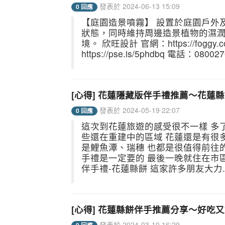
發表於 2024-06-13 15:09
0 回應
【庭園造景噴霧】 設置於庭園戶外
狀態，同時維持周邊造景植物的濕
境。 欣旺設計 官網：https://foggy.com.
https://pse.is/5phdbq 電話：0800
[心得] 花蓮隱藏版伴手禮推薦～花蓮
發表於 2024-05-19 22:07
0 回應
這次到花蓮旅遊的感受很不一樣 多
些還在重建中的區域 花蓮還是有很
是鯉魚潭、瑞穗 也都是很值得前往
手禮是一定要的 最後一晚就住在市
伴手禮-花蓮縣餅 這家許多朋友大力..
[心得] 花蓮縣餅伴手推薦分享～好吃
發表於 2024-03-10 16:29