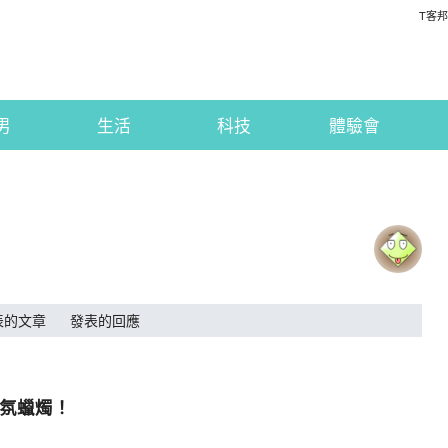
T客邦
男
生活
科技
體驗會
表的文章
發表的回應
香氛蠟燭！