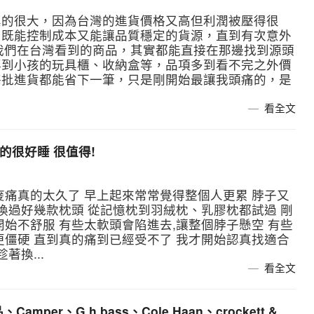
真的很大，因為台灣的進貨價格又高但利潤被壓得很
出既能控制成本又能讓品質穩定的貨源，直到有次意外
多我們在台灣看到的商品，其實都能直接在那邊找到源頭
再到小孩的玩具櫃、收納盒等，品項多到看不完之外價
每批進貨都能省下一筆，只是剛開始最讓我頭痛的，是
看全文
的很好睡 很值得!
痠痛真的太久了 早上起來常常覺得整個人更累 脖子又
換過好幾款枕頭 從記憶枕到羽絨枕、乳膠枕都試過 剛
始不舒服 有些太軟頭會陷進去,讓整個脖子懸空 有些
更僵硬 直到真的痛到已經受不了 我才開始認真找適合
著換...
看全文
per、G.h bass、Cole Haan、crockett &