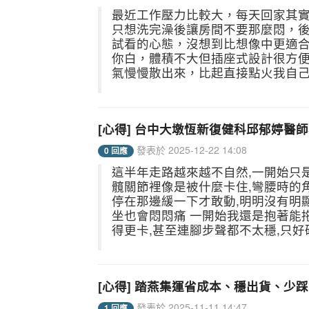
最近工作壓力比較大，每天回家其
只想洗完澡後讓房間不要那麼悶，
試看的心態，沒想到比想像中更適合放
你白，體積不大但插座式設計很方
氣慢慢散出來，比起直接點火我自己會
[心得] 台中大墩恆新復健科邱郁婷醫
發表於 2025-12-22 14:08
0 回應
這半年走路越來越不自然,一開始只
髖關節裡像是被什麼卡住,彎腰時的
停在那邊緩一下才敢動,明明沒有明
坐也會悶悶痛 一開始我還是抱著能
得更卡,甚至連腳步聲都不太穩,只好硬
[心得] 踏燕集運省成本、穩出貨、少
發表於 2025-11-11 14:47
1 回應