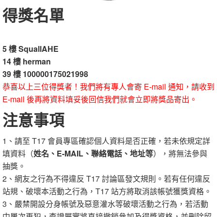
得獎名單
5 樓 SquallAHE
14 樓 herman
39 樓 100000175021998
恭喜以上三位得獎者！我們將有專人會寄 E-mail 通知，請收到
E-mail 後再將資料填妥後回信我們就會立即將獎品寄出。
注意事項
1、請至 T17 會員專區確認個人資料是否正確，若未依規定詳
填資料（
姓名、E-MAIL、聯絡電話、地址等
），將無法參與
抽獎。
2、網友之行為不得違反 T17 討論區發文規則。若有任何違反
站規、破壞本活動之行為，T17 站方將取消該帳號獲獎資格。
3、嚴禁開設分身帳號及惡意灌水等破壞活動之行為，若活動
中屢次再犯，查證屬實將直接撤銷參加及得獎資格，並刪除留