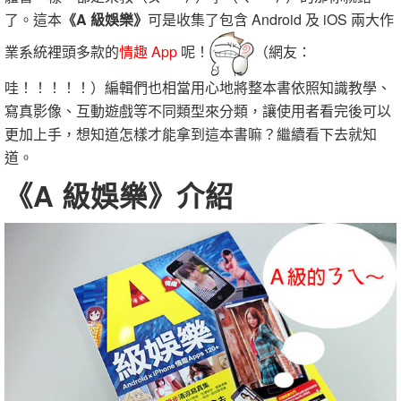
了。這本
《A 級娛樂》
可是收集了包含 Android 及 iOS 兩大作
業系統裡頭多款的
情趣 App
呢！
（網友：
哇！！！！！）編輯們也相當用心地將整本書依照知識教學、
寫真影像、互動遊戲等不同類型來分類，讓使用者看完後可以
更加上手，想知道怎樣才能拿到這本書嘛？繼續看下去就知
道。
《A 級娛樂》介紹