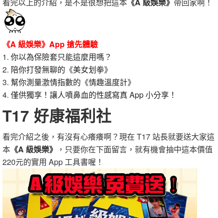
看完以上的介紹，是不是很想把這本
《A 級娛樂》
帶回家啊！
《A 級娛樂》App 搶先體驗
1.
你以為保險套只能這麼用嗎？
2.
陪你打發無聊的《美女划拳》
3.
幫你測量激情指數的《情趣溫度計》
4.
僅供獨享！讓人噴鼻血的性感寫真 App 小分享！
T17 好康福利社
看完介紹之後，有沒有心癢癢啊？現在 T17 站長就要送大家這
本
《A 級娛樂》
，只要你在下面留言，就有機會抽中這本價值
220元的實用 App 工具書喔！