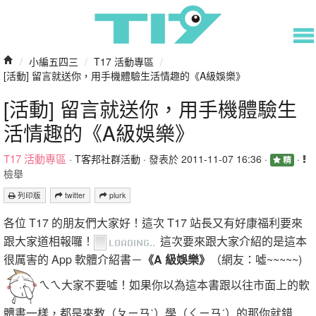
/
小編五四三
/
T17 活動專區
/
[活動] 留言就送你，用手機體驗生活情趣的《A級娛樂》
[活動] 留言就送你，用手機體驗生
活情趣的《A級娛樂》
T17 活動專區
·
T客邦社群活動
· 發表於 2011-11-07 16:36 ·
·
精
檢舉
列印版
twitter
plurk
各位 T17 的朋友們大家好！這次 T17 站長又有好康福利要來
跟大家道相報囉！
這次要來跟大家介紹的是這本
很厲害的 App 軟體介紹書－
《A 級娛樂》
（網友：噓~~~~~)
ㄟㄟ大家不要噓！如果你以為這本書跟以往市面上的軟
體書一樣，都是來教（ㄆㄧㄢˋ）學（ㄑㄧㄢˊ）的那你就錯