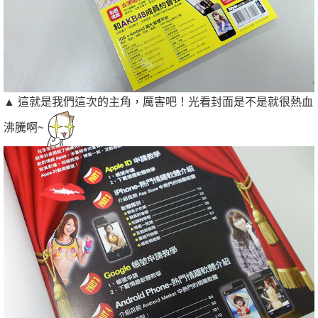
▲ 這就是我們這次的主角，厲害吧！光看封面是不是就很熱血
沸騰啊~