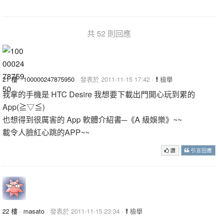
共 52 則回應
21 樓
·
100000247875950
· 發表於 2011-11-15 17:42 ·
檢舉
我拿的手機是 HTC Desire 我想要下載出門開心玩到累的
App(≧▽≦)
也想得到很厲害的 App 軟體介紹書─《A 級娛樂》~~
載令人臉紅心跳的APP~~
讚
引言回應
22 樓
·
masato
· 發表於 2011-11-15 23:34 ·
檢舉