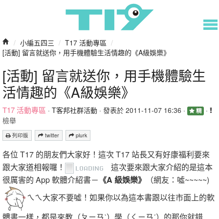
/
小編五四三
/
T17 活動專區
/
[活動] 留言就送你，用手機體驗生活情趣的《A級娛樂》
[活動] 留言就送你，用手機體驗生
活情趣的《A級娛樂》
T17 活動專區
·
T客邦社群活動
· 發表於 2011-11-07 16:36 ·
·
精
檢舉
列印版
twitter
plurk
各位 T17 的朋友們大家好！這次 T17 站長又有好康福利要來
跟大家道相報囉！
這次要來跟大家介紹的是這本
很厲害的 App 軟體介紹書－
《A 級娛樂》
（網友：噓~~~~~)
ㄟㄟ大家不要噓！如果你以為這本書跟以往市面上的軟
體書一樣，都是來教（ㄆㄧㄢˋ）學（ㄑㄧㄢˊ）的那你就錯