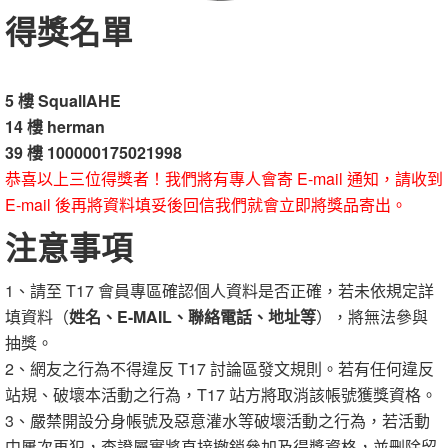
得獎名單
5 樓 SquallAHE
14 樓 herman
39 樓 100000175021998
恭喜以上三位得獎者！我們將有專人會寄 E-mail 通知，請收到
E-mail 後再將資料填妥後回信我們就會立即將獎品寄出。
注意事項
1、請至 T17 會員專區確認個人資料是否正確，若未依規定詳
填資料（
姓名、E-MAIL、聯絡電話、地址等
），將無法參與
抽獎。
2、網友之行為不得違反 T17 討論區發文規則。若有任何違反
站規、破壞本活動之行為，T17 站方將取消該帳號獲獎資格。
3、嚴禁開設分身帳號及惡意灌水等破壞活動之行為，若活動
中屢次再犯，查證屬實將直接撤銷參加及得獎資格，並刪除留