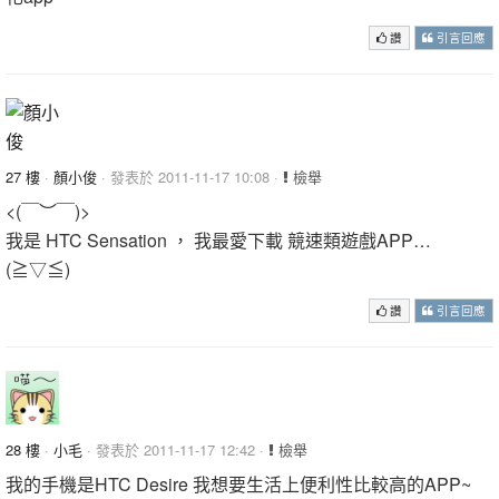
讚
引言回應
27 樓
·
顏小俊
· 發表於 2011-11-17 10:08 ·
檢舉
<(￣︶￣)>
我是 HTC Sensation ， 我最愛下載 競速類遊戲APP…
(≧▽≦)
讚
引言回應
28 樓
·
小毛
· 發表於 2011-11-17 12:42 ·
檢舉
我的手機是HTC Desire 我想要生活上便利性比較高的APP~