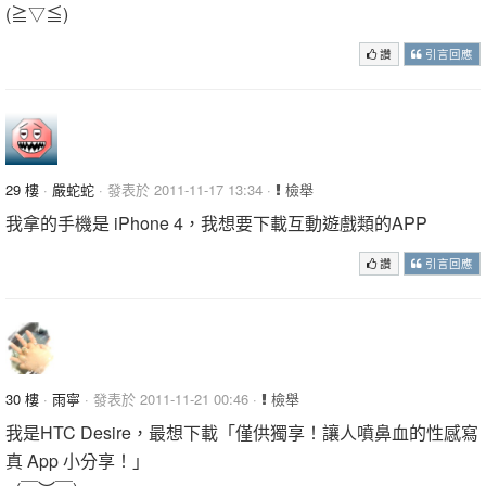
(≧▽≦)
讚
引言回應
29 樓
·
嚴蛇蛇
· 發表於 2011-11-17 13:34 ·
檢舉
我拿的手機是 iPhone 4，我想要下載互動遊戲類的APP
讚
引言回應
30 樓
·
雨寧
· 發表於 2011-11-21 00:46 ·
檢舉
我是HTC Desire，最想下載「僅供獨享！讓人噴鼻血的性感寫
真 App 小分享！」