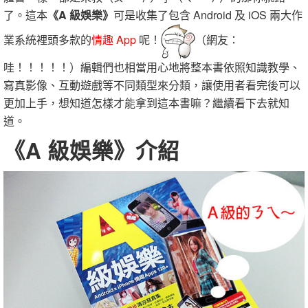
了。這本
《A 級娛樂》
可是收集了包含 Android 及 iOS 兩大作
業系統裡頭多款的
情趣 App
呢！
（網友：
哇！！！！！）編輯們也相當用心地將整本書依照知識教學、
寫真影像、互動遊戲等不同類型來分類，讓使用者看完後可以
更加上手，想知道怎樣才能拿到這本書嘛？繼續看下去就知
道。
《A 級娛樂》介紹