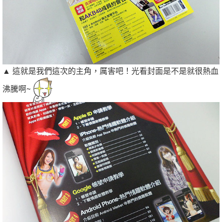
▲ 這就是我們這次的主角，厲害吧！光看封面是不是就很熱血
沸騰啊~