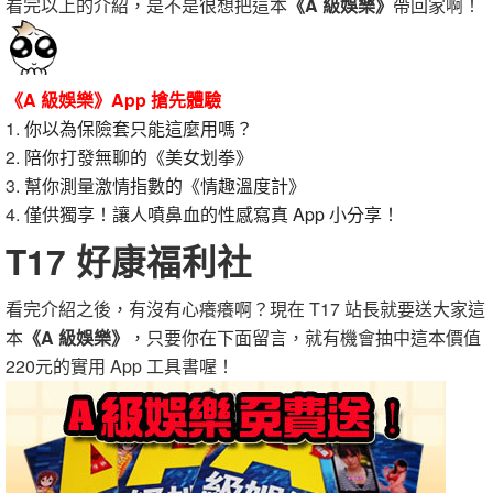
看完以上的介紹，是不是很想把這本
《A 級娛樂》
帶回家啊！
《A 級娛樂》App 搶先體驗
1.
你以為保險套只能這麼用嗎？
2.
陪你打發無聊的《美女划拳》
3.
幫你測量激情指數的《情趣溫度計》
4.
僅供獨享！讓人噴鼻血的性感寫真 App 小分享！
T17 好康福利社
看完介紹之後，有沒有心癢癢啊？現在 T17 站長就要送大家這
本
《A 級娛樂》
，只要你在下面留言，就有機會抽中這本價值
220元的實用 App 工具書喔！