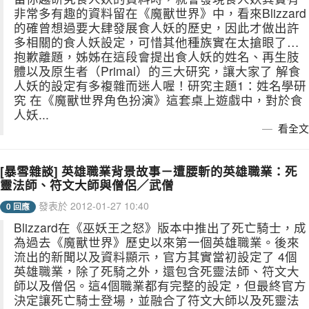
非常多有趣的資料留在《魔獸世界》中，看來Blizzard
的確曾想過要大肆發展食人妖的歷史，因此才做出許
多相關的食人妖設定，可惜其他種族實在太搶眼了…
抱歉離題，姊姊在這段會提出食人妖的姓名、再生肢
體以及原生者（Primal）的三大研究，讓大家了 解食
人妖的設定有多複雜而迷人喔！研究主題1：姓名學研
究 在《魔獸世界角色扮演》這套桌上遊戲中，對於食
人妖...
看全文
[暴雪雜談] 英雄職業背景故事－遭腰斬的英雄職業：死
靈法師、符文大師與僧侶／武僧
發表於 2012-01-27 10:40
0 回應
Blizzard在《巫妖王之怒》版本中推出了死亡騎士，成
為過去《魔獸世界》歷史以來第一個英雄職業。後來
流出的新聞以及資料顯示，官方其實當初設定了 4個
英雄職業，除了死騎之外，還包含死靈法師、符文大
師以及僧侶。這4個職業都有完整的設定，但最終官方
決定讓死亡騎士登場，並融合了符文大師以及死靈法