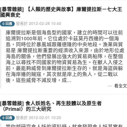
[暴雪雜談] 【人類的歷史與故事】庫爾提拉斯－七大王
國興衰史
發表於 2012-02-28 10:40
0 回應
庫爾提拉斯是個海島型的國家，建立的時間可以往前
追溯到1000年前。它位處於卡茲莫丹西邊的一個海
島，同時位於暴風城跟羅德隆的中央地段。漁業與貿
易是 庫爾提拉斯重要的經濟收入來源，由於地形位處
海島的關係，他們發展出強大的貿易商船隊，在整個
海上以尋找不同國家的物資貿易為生。在獸人入侵之
前，最能夠威脅到庫爾提拉斯生存的，就是海盜與躲
在海岸邊的賊寇，其次就是岸上的魚人，從二戰以
後，這些威脅不減反增，成...
看全文
[暴雪雜談] 食人妖姓名、再生肢體以及原生者
（Primal）的三大研究
發表於 2012-02-01 10:20
0 回應
當你越研究食人妖的資料時，就會發現食人妖其實有