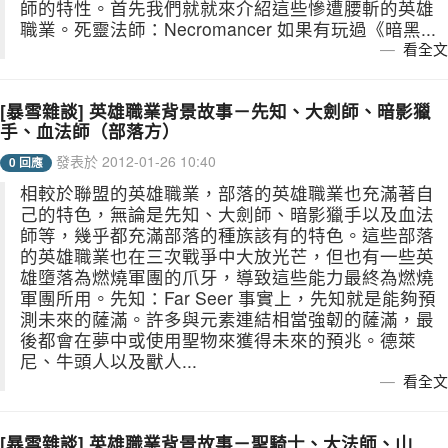
師的特性。首先我們就就來介紹這些慘遭腰斬的英雄
職業。死靈法師：Necromancer 如果有玩過《暗黑...
看全文
[暴雪雜談] 英雄職業背景故事－先知、大劍師、暗影獵
手、血法師（部落方）
發表於 2012-01-26 10:40
0 回應
相較於聯盟的英雄職業，部落的英雄職業也充滿著自
己的特色，無論是先知、大劍師、暗影獵手以及血法
師等，幾乎都充滿部落的種族該有的特色。這些部落
的英雄職業也在三次戰爭中大放光芒，但也有一些英
雄墮落為燃燒軍團的爪牙，導致這些能力最終為燃燒
軍團所用。先知：Far Seer 事實上，先知就是能夠預
測未來的薩滿。許多與元素連結相當強韌的薩滿，最
後都會在夢中或使用聖物來獲得未來的預兆。德萊
尼、牛頭人以及獸人...
看全文
[暴雪雜談] 英雄職業背景故事－聖騎士、大法師、山