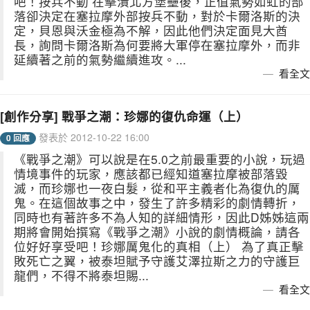
吧！按兵不動 在擊潰北方堡壘後，正值氣勢如虹的部
落卻決定在塞拉摩外部按兵不動，對於卡爾洛斯的決
定，貝恩與沃金極為不解，因此他們決定面見大酋
長，詢問卡爾洛斯為何要將大軍停在塞拉摩外，而非
延續著之前的氣勢繼續進攻。...
看全文
[創作分享] 戰爭之潮：珍娜的復仇命運（上）
發表於 2012-10-22 16:00
0 回應
《戰爭之潮》可以說是在5.0之前最重要的小說，玩過
情境事件的玩家，應該都已經知道塞拉摩被部落毀
滅，而珍娜也一夜白髮，從和平主義者化為復仇的厲
鬼。在這個故事之中，發生了許多精彩的劇情轉折，
同時也有著許多不為人知的詳細情形，因此D姊姊這兩
期將會開始撰寫《戰爭之潮》小說的劇情概論，請各
位好好享受吧！珍娜厲鬼化的真相（上） 為了真正擊
敗死亡之翼，被泰坦賦予守護艾澤拉斯之力的守護巨
龍們，不得不將泰坦賜...
看全文