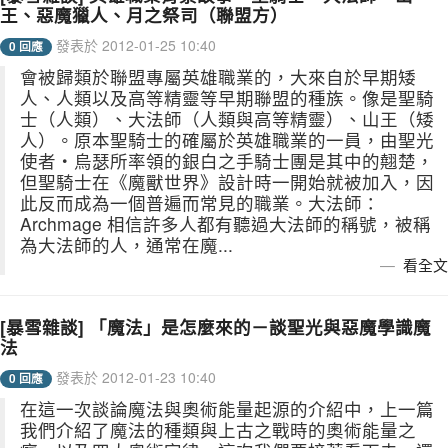
王、惡魔獵人、月之祭司（聯盟方）
發表於 2012-01-25 10:40
0 回應
會被歸類於聯盟專屬英雄職業的，大來自於早期矮
人、人類以及高等精靈等早期聯盟的種族。像是聖騎
士（人類）、大法師（人類與高等精靈）、山王（矮
人）。原本聖騎士的確屬於英雄職業的一員，由聖光
使者‧烏瑟所率領的銀白之手騎士團是其中的翹楚，
但聖騎士在《魔獸世界》設計時一開始就被加入，因
此反而成為一個普遍而常見的職業。大法師：
Archmage 相信許多人都有聽過大法師的稱號，被稱
為大法師的人，通常在魔...
看全文
[暴雪雜談] 「魔法」是怎麼來的－談聖光與惡魔學識魔
法
發表於 2012-01-23 10:40
0 回應
在這一次談論魔法與奧術能量起源的介紹中，上一篇
我們介紹了魔法的種類與上古之戰時的奧術能量之