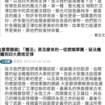
癮，以及四大奧術定律，這次我們要接著看下去，還
有哪些其他的魔法力量。第一種：聖光魔法 相較於艾
澤拉斯中的其他魔法類別，聖光可說是最純淨、最善
良的魔法。對許多牧師來說，聖光更是一個重要的信
仰。許多聖光的追隨者都相信良善的事物，他們致力
於各種能讓艾澤拉斯更美好的事物，如果努力能讓世
界更美好，那他們就會拼命奮...
看全文
[暴雪雜談] 「魔法」是怎麼來的－從燃燒軍團、秘法魔
癮到四大奧術定律
發表於 2012-01-22 10:40
0 回應
這次我們要從燃燒軍團談起，談論魔法的起源、血精
靈的秘法魔癮到四大奧術定律，告訴大家魔法這個東
西在艾澤拉斯的歷史，以及其曾經造成的災害與最後
的應變措施。燃燒軍團的覬覦 大家都很瞭解奧術能量
多次造成了艾澤拉斯的悲劇，最著名的慘劇便是古老
的夜精靈發現了永恆之井，而精靈女王艾薩拉，與自
己的親信高等精靈一同鑽研永恆之井的秘密，最後引
發了悲劇。夜精靈可說是歷史最早的法師，魔法所帶