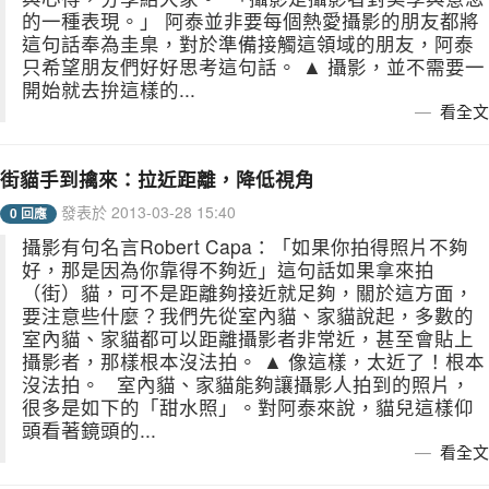
的一種表現。」 阿泰並非要每個熱愛攝影的朋友都將
這句話奉為圭臬，對於準備接觸這領域的朋友，阿泰
只希望朋友們好好思考這句話。 ▲ 攝影，並不需要一
開始就去拚這樣的...
看全文
街貓手到擒來：拉近距離，降低視角
發表於 2013-03-28 15:40
0 回應
攝影有句名言Robert Capa：「如果你拍得照片不夠
好，那是因為你靠得不夠近」這句話如果拿來拍
（街）貓，可不是距離夠接近就足夠，關於這方面，
要注意些什麼？我們先從室內貓、家貓說起，多數的
室內貓、家貓都可以距離攝影者非常近，甚至會貼上
攝影者，那樣根本沒法拍。 ▲ 像這樣，太近了！根本
沒法拍。 室內貓、家貓能夠讓攝影人拍到的照片，
很多是如下的「甜水照」。對阿泰來說，貓兒這樣仰
頭看著鏡頭的...
看全文