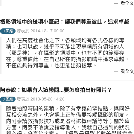
看全文
攝影領域中的幾項小筆記：讓我們尊重彼此，追求卓越
發表於 2014-12-17 09:00
0 回應
人們在高度社會化之下，各領域均有各式各樣的專
精；也可以說，幾乎不可能出現專精所有領域的人
（那是神）。在攝影的領域中，也有不同的範疇存
在；尊重彼此，在自己所在的攝影範疇中追求卓越，
不僅能夠得到尊重，也更能出類拔萃。
看全文
阿泰說：如果有人這樣問...要怎麼拍出好照片？
發表於 2013-05-20 14:20
0 回應
隨著拍照時間的累積，除了有幸讓前輩指點，與同好
互相交流之外，也會遇上正準備要接觸攝影的朋友，
向阿泰請教攝影技巧或是器材選擇建議等等；關於這
方面，阿泰不敢說要指導他人，我就自己遇到的狀況
與心得，分享給大家。 「攝影是攝影者對美學與意念