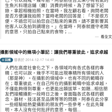
生魚片料理店鋪（攤）消費的時候，為了想留下記
錄，拿起相機拍照，在當時，我左顧右看，詢問老闆
是否方便讓我拍照？當時老闆的回答是：「不是很方
便，不過您可以拍您自己點來的東西，請不要影響其
他客人以及拍到調理台。」在當時，阿泰就遵守老闆
的意思，只拍自己點來的食物；...
看全文
攝影領域中的幾項小筆記：讓我們尊重彼此，追求卓越
發表於 2014-12-17 14:40
0 回應
人們在高度社會化之下，各領域均有各式各樣的專
精；也可以說，幾乎不可能出現專精所有領域的人
（那是神）。在攝影的領域中，也有不同的範疇存
在；尊重彼此，在自己所在的攝影範疇中追求卓越，
不僅能夠得到尊重，也更能出類拔萃。如題...相信朋
友們接觸攝影一段時日之後，會面臨各式各樣的觀
念、器材、技法甚至品牌等等的問題，阿泰在此分享
一些經驗給熱愛攝影的朋友們一些參考。在此先聲
明，本人沒有任何批評的意思，每個...