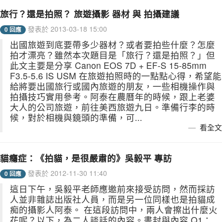
旅行？還是拍照？ 旅遊攝影 器材 與 拍攝建議
發表於 2013-03-18 15:00
0 回應
出國旅遊到底要帶多少器材？或者要拍些什麼？怎麼
拍才漂亮？雖然本次題目是「旅行？還是拍照？」但
此文主要是分享 Canon EOS 7D + EF-S 15-85mm
F3.5-5.6 IS USM 在旅遊拍照時的一點點心得，希望能
給將要出國旅行或國內旅遊的朋友，一些相機操作與
拍攝技巧實用參考。阿泰在農曆年的時候，跟上老婆
大人的公司旅遊，前往美西旅遊九日。準備行李的時
候，對於相機與鏡頭的準備，可...
看全文
貓癮症：《拍貓，是很嚴肅的》吳毅平 專訪
發表於 2012-11-30 11:40
0 回應
這日下午，吳毅平老師應邀前來接受訪問，然而採訪
人並非雜誌出版社人員，而是另一位同樣也是拍貓成
痴的攝影人阿泰。 在這段訪問中，兩人會擦出什麼火
花呢？以下，為二人談話的內容。書封與內容 Q1：