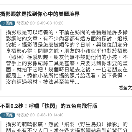
攝影眼就是找到你心中的美麗境界
發表於 2012-09-03 10:20
0 回應
攝影眼是可以培養的，不論在妨間的書籍還是許多攝
影網站的文章，有不少內容都有這方面的探討。追根
究柢，攝影眼是怎麼被觸發的？日前，與幾位朋友分
享攝影心得；閒聊之餘，朋友的小孩似乎也對於攝影
（照相）極感興趣，朋友們無不鼓勵他們的小孩，不
管手上的影像紀錄工具是甚麼，只要見到你想要的畫
面，就拍下它吧！幾個時日過去之後，一位老朋友在
飯局上，秀他小孩所拍攝的照片給我看，當下覺得，
沒有經過器材、技法甚至美學...
看全文
不到0.2秒！呼嘯「快閃」的五色鳥飛行版
發表於 2012-08-10 14:40
0 回應
攝影的範疇很廣，熱愛「飛羽（野生鳥類）攝影」的
朋友亦有不少人口。常在各大攝影網站看到前輩們分