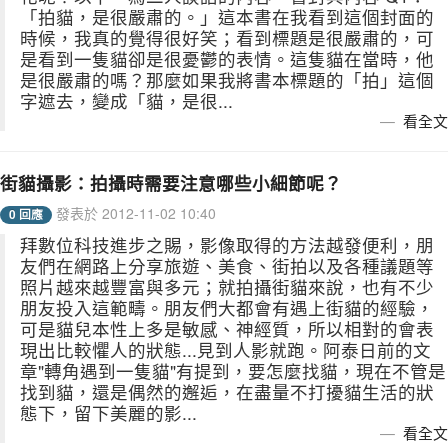
「拍貓，是很嚴肅的。」這本書在我看到這個封面的
時候，我真的覺得很好笑；看到標題是很嚴肅的，可
是看到一隻貓卻是很憂鬱的表情。這隻貓在當時，他
是很嚴肅的嗎？那麼如果我將書本標題的「拍」這個
字遮去，變成「貓，是很...
看全文
街貓攝影：拍攝時需要注意哪些小細節呢？
發表於 2012-11-02 10:40
0 回應
拜數位科技進步之賜，影像取得的方法越發便利，朋
友們在網路上分享旅遊、美食、街拍以及各種議題等
照片越來越豐富與多元；就拍攝街貓來說，也有不少
朋友投入這範疇。朋友們大都會有遇上街貓的經驗，
可是貓兒本性上多是敏感、神經質，所以相對的會表
現出比較懼人的狀態...見到人影就跑。阿泰日前的文
章"轉角遇到一隻貓"有提到，要怎麼找貓，現在不管是
找到貓，還是偶然的邂逅，在盡量不打擾貓生活的狀
態下，留下美麗的影...
看全文