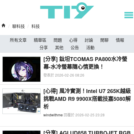
/
聊科技
/
科技
所有文章
精華區
問題
心得
討論
閒聊
情報
分享
其他
公告
活動
[分享] 鈦坦TCOMAS PA800水冷螢
幕-水冷螢幕隨心情更換！
發表於 2026-02-26 08:26
[心得] 風冷實測！Intel U7 265K越級
挑戰AMD R9 9900X搭載技嘉5080解
析
windwithme
回覆於 2026-02-25 23:28
[分享] AGI UD858 TURBOJET RGB