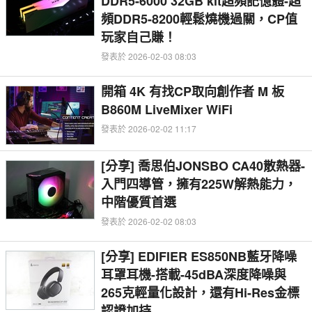
DDR5-6000 32GB kit超頻記憶體-超
頻DDR5-8200輕鬆燒機過關，CP值
玩家自己賺！
發表於 2026-02-03 08:03
開箱 4K 有找CP取向創作者 M 板
B860M LiveMixer WiFi
發表於 2026-02-02 11:17
[分享] 喬思伯JONSBO CA40散熱器-
入門四導管，擁有225W解熱能力，
中階優質首選
發表於 2026-02-02 08:03
[分享] EDIFIER ES850NB藍牙降噪
耳罩耳機-搭載-45dBA深度降噪與
265克輕量化設計，還有Hi-Res金標
認證加持