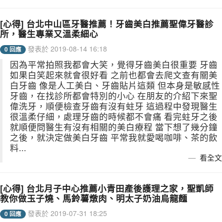
[心得] 台北中山區牙醫推薦！牙齒美白推薦聖偉牙醫診
所，醫生專業又溫柔細心
發表於 2019-08-14 16:18
0 回應
因為平常拍照我都會大笑，覺得牙齒美白很重要 牙齒
如果白笑起來就會很好看 之前也都會去爬文查有關美
白牙齒 像是人工美白、牙齒貼片這類 但本身是敏感性
牙齒，在找診所都會特別的小心 在朋友的介紹下來聖
偉洗牙，順便檢查牙齒有沒有蛀牙 這過程中發現醫生
很溫柔仔細，處理牙齒的時候都不會痛 看完蛀牙之後
就順便問醫生有沒有相關的美白療程 當下想了幾分鐘
之後，就決定做美白牙齒 平常我就愛喝咖啡、茶的飲
料...
看全文
[心得] 台北月子中心推薦小青田產後護理之家，聖凱師
教你做玉子燒、馬鈴薯燉肉、明太子奶油烏龍麵
發表於 2019-07-31 18:25
0 回應