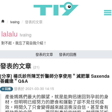
/
ivaing
/
發表的文章
lalalu
ivaing
對不起，我忘了寫自我介紹！
發表的文章
發表的回應
發表的文章
(21)
[分享] 楊氏診所陳芝忻醫師分享使用＂減肥筆 Saxenda
善纖達＂Q&A
發表於 2021-03-30 14:15
0 回應
產後媽媽們最大的願望，就是能夠迅速回到孕前的身
材，但明明已經努力的節食和運動了卻不見任何成
效，時間久了只會變得越來越沮喪沒自信，甚至會有