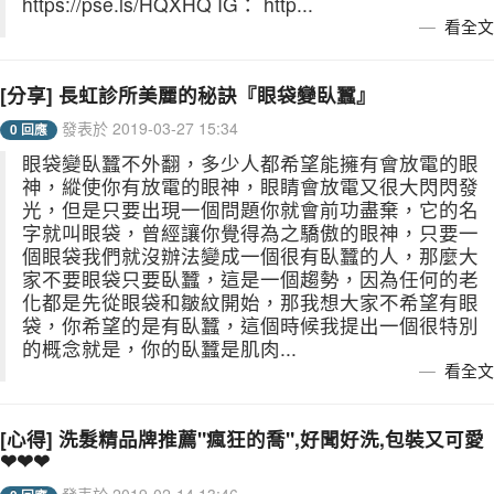
https://pse.is/HQXHQ IG： http...
看全文
[分享] 長虹診所美麗的秘訣『眼袋變臥蠶』
發表於 2019-03-27 15:34
0 回應
眼袋變臥蠶不外翻，多少人都希望能擁有會放電的眼
神，縱使你有放電的眼神，眼睛會放電又很大閃閃發
光，但是只要出現一個問題你就會前功盡棄，它的名
字就叫眼袋，曾經讓你覺得為之驕傲的眼神，只要一
個眼袋我們就沒辦法變成一個很有臥蠶的人，那麼大
家不要眼袋只要臥蠶，這是一個趨勢，因為任何的老
化都是先從眼袋和皺紋開始，那我想大家不希望有眼
袋，你希望的是有臥蠶，這個時候我提出一個很特別
的概念就是，你的臥蠶是肌肉...
看全文
[心得] 洗髮精品牌推薦"瘋狂的喬",好聞好洗,包裝又可愛
❤❤❤