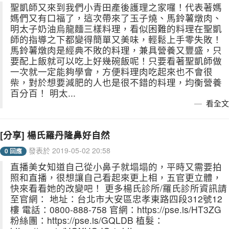
聖凱師又來到我們小青田產後護理之家囉！代表著媽
媽們又有口福了，這次帶來了玉子燒、馬鈴薯燉肉、
明太子奶油烏龍麵三樣料理，看似困難的料理在聖凱
師的指導之下都變得簡單又美味，輕鬆上手零失敗！
馬鈴薯燉肉是經典不敗的料理，兼具營養又豐盛，只
要配上飯就可以吃上好幾碗飯呢！只要看著聖凱師做
一次就一定能夠學會，方便料理肉吃起來也不會很
柴，對於想要減肥的人也是很不錯的料理，均衡營養
百分百！ 明太...
看全文
[分享] 楊氏羅丹隆鼻好自然
發表於 2019-05-02 20:58
0 回應
直播美女知道自己從小鼻子就塌塌的，平時又需要拍
照和直播，很想讓自己看起來更上相，五官更立體，
快來看看她的改變吧！ 更多楊氏診所/羅氏診所資訊請
至官網： 地址：台北市大安區忠孝東路四段312號12
樓 電話：0800-888-758 官網：https://pse.is/HT3ZG
粉絲團：https://pse.is/GQLDB 植髮：