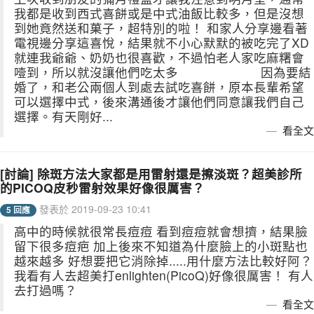
我都是收到西式喜餅或是中式油飯比較多，但是沒想
到她竟然送和菓子，超特別的啦！ 和家人分享邊看著
電視邊分享這喜悅，結果就不小心默默的被吃完了XD
就連我爺爺、奶奶也很喜歡，不過怕老人家吃麻糬會
噎到，所以就沒讓他們吃太多 因為要結
婚了，和老公兩個人到處去試吃喜餅，原本長輩希望
可以選擇中式，後來溝通後才讓他們同意讓我們自己
選擇。有天剛好...
看全文
[討論] 除斑方法大家都是用雷射還是擦淡斑？超美診所
的PICOQ皮秒雷射效果好像很厲害？
發表於 2019-09-23 10:41
5 回應
高中的時候就很常長痘痘 看到痘痘就會想擠，結果臉
留下很多痘疤 加上後來不知道為什麼臉上的小斑點也
越來越多 好想要把它消除掉.....用什麼方法比較好阿？
我看有人去超美打enlighten(PicoQ)好像很厲害！ 有人
去打過嗎？
看全文