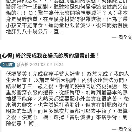
想放棄的念頭．．．要回到產前的狀態，就讓陳芝忻
醫師陪你一起面對，聽聽她是如何變得這麼健康又苗
條的吧！ Q：醫生為什麼會開始想要減肥？ A：我本
身是易胖體質，在產後身材變得很難恢復，但為了帶
小孩又不能節食，運動量也跟著減少，後來開始慢慢
地胖到八十幾公斤，直...
看全文
[心得] 終於完成我在楊氏診所的瘦臂計畫！
發表於 2021-03-02 13:24
0 回應
低調變美！完成我瘦手臂大計畫！ 終於完成了我的人
生大計畫！ 以前是苦惱大腿胖，內側永遠無法分開，
結果過了三十歲之後，手臂的掰掰肉居然更猖獗，嚴
重影響穿衣服的選擇，從細肩帶、削肩到最基本的無
袖都不能穿，大熱天都還要配小外套實在很痛苦。 後
來努力爬文，也嘗試過打消脂針，但實在對肥肉沒有
明顯的幫助，而且多幾次其實都可以去手術了，盤算
之後，決定心一橫，選擇「雷射減脂」來瘦手臂，剷
除後患！ 術...
看全文