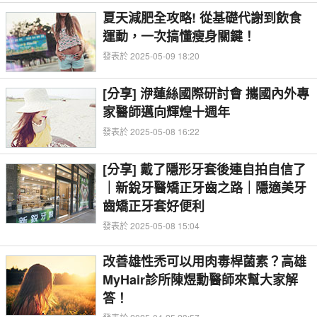
夏天減肥全攻略! 從基礎代謝到飲食
運動，一次搞懂瘦身關鍵！
發表於 2025-05-09 18:20
[分享] 洢蓮絲國際研討會 攜國內外專
家醫師邁向輝煌十週年
發表於 2025-05-08 16:22
[分享] 戴了隱形牙套後連自拍自信了
｜新銳牙醫矯正牙齒之路｜隱適美牙
齒矯正牙套好便利
發表於 2025-05-08 15:04
改善雄性禿可以用肉毒桿菌素？高雄
MyHair診所陳煜勳醫師來幫大家解
答！