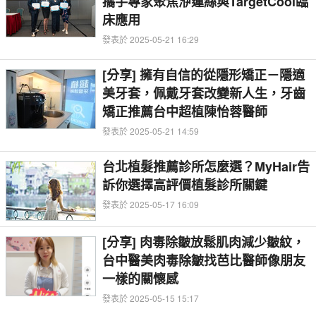
攜手專家聚焦洢蓮絲與TargetCool臨
床應用
發表於 2025-05-21 16:29
[分享] 擁有自信的從隱形矯正－隱適
美牙套，佩戴牙套改變新人生，牙齒
矯正推薦台中超植陳怡蓉醫師
發表於 2025-05-21 14:59
台北植髮推薦診所怎麼選？MyHair告
訴你選擇高評價植髮診所關鍵
發表於 2025-05-17 16:09
[分享] 肉毒除皺放鬆肌肉減少皺紋，
台中醫美肉毒除皺找芭比醫師像朋友
一樣的關懷感
發表於 2025-05-15 15:17