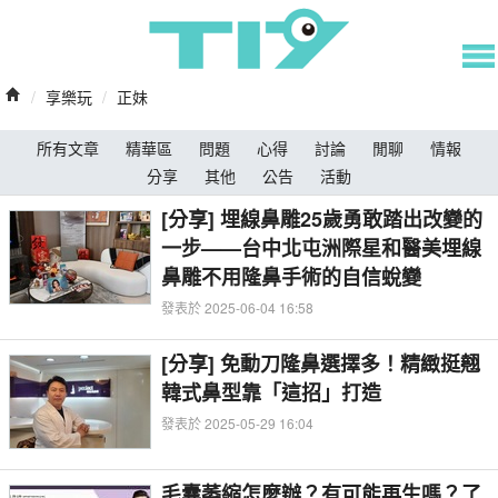
/
享樂玩
/
正妹
所有文章
精華區
問題
心得
討論
閒聊
情報
分享
其他
公告
活動
[分享] 埋線鼻雕25歲勇敢踏出改變的
一步——台中北屯洲際星和醫美埋線
鼻雕不用隆鼻手術的自信蛻變
發表於 2025-06-04 16:58
[分享] 免動刀隆鼻選擇多！精緻挺翹
韓式鼻型靠「這招」打造
發表於 2025-05-29 16:04
毛囊萎縮怎麼辦？有可能再生嗎？了