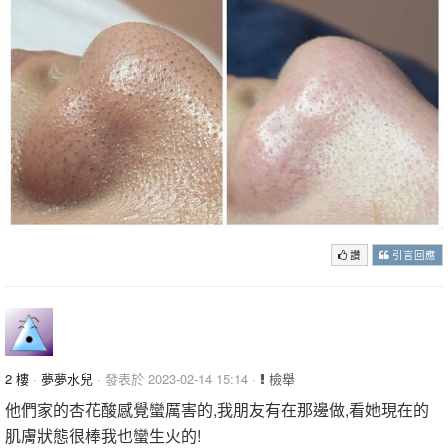
讚
引言回應
2 樓
·
夢夢水兒
· 發表於 2023-02-14 15:14 ·
檢舉
他們家的杏花酸感覺蠻厲害的,我朋友有在那邊做,看她現在的
肌膚狀態很棒我也蠻生火的!