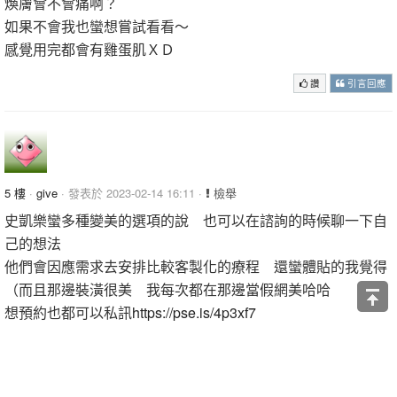
煥膚會不會痛啊？
如果不會我也蠻想嘗試看看～
感覺用完都會有雞蛋肌ＸＤ
讚
引言回應
5 樓
·
give
· 發表於 2023-02-14 16:11 ·
檢舉
史凱樂蠻多種變美的選項的說 也可以在諮詢的時候聊一下自
己的想法
他們會因應需求去安排比較客製化的療程 還蠻體貼的我覺得
（而且那邊裝潢很美 我每次都在那邊當假網美哈哈
想預約也都可以私訊
https://pse.is/4p3xf7
讚
引言回應