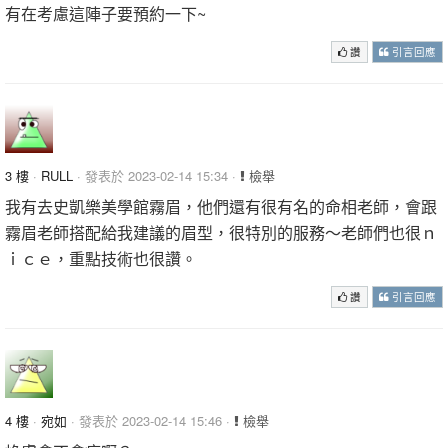
有在考慮這陣子要預約一下~
讚
引言回應
3 樓
·
RULL
· 發表於 2023-02-14 15:34 ·
檢舉
我有去史凱樂美學館霧眉，他們還有很有名的命相老師，會跟
霧眉老師搭配給我建議的眉型，很特別的服務～老師們也很ｎ
ｉｃｅ，重點技術也很讚。
讚
引言回應
4 樓
·
宛如
· 發表於 2023-02-14 15:46 ·
檢舉