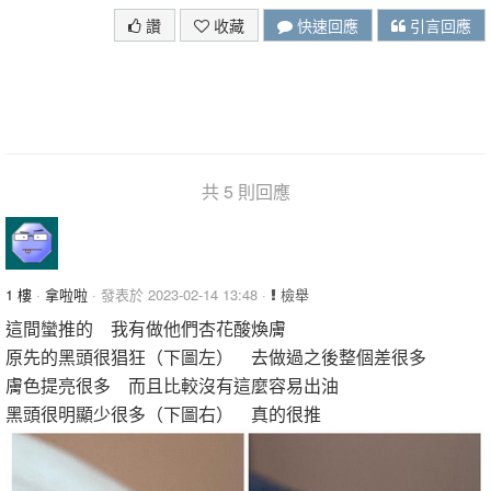
讚
收藏
快速回應
引言回應
共 5 則回應
1 樓
·
拿啦啦
· 發表於 2023-02-14 13:48 ·
檢舉
這間蠻推的 我有做他們杏花酸煥膚
原先的黑頭很猖狂（下圖左） 去做過之後整個差很多
膚色提亮很多 而且比較沒有這麼容易出油
黑頭很明顯少很多（下圖右） 真的很推