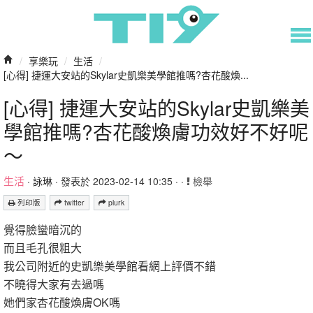
/
享樂玩
/
生活
/
[心得] 捷運大安站的Skylar史凱樂美學館推嗎?杏花酸煥...
[心得] 捷運大安站的Skylar史凱樂美
學館推嗎?杏花酸煥膚功效好不好呢
～
生活
·
詠琳
· 發表於 2023-02-14 10:35 · ·
檢舉
列印版
twitter
plurk
覺得臉蠻暗沉的
而且毛孔很粗大
我公司附近的史凱樂美學館看網上評價不錯
不曉得大家有去過嗎
她們家杏花酸煥膚OK嗎